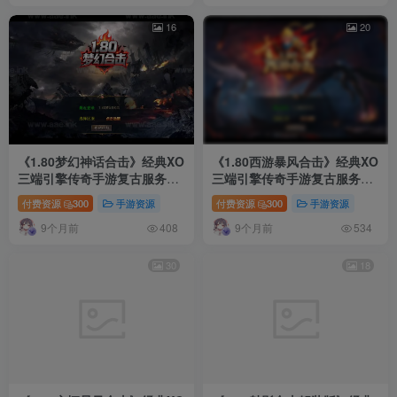
16
20
《1.80梦幻神话合击》经典XO
《1.80西游暴风合击》经典XO
三端引擎传奇手游复古服务端
三端引擎传奇手游复古服务端
+梦幻皇城+逍遥宫+梦幻桃园
+散人基地+骷髅山白骨洞+花
付费资源
300
手游资源
付费资源
300
手游资源
+详细搭建教程
果山水帘洞+详细搭建教程
9个月前
9个月前
408
534
30
18