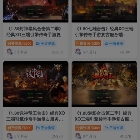
《1.80封神暴风合击第二季》
《1.80七雄合击》经典XO三端
经典XO三端引擎传奇手游复古
引擎传奇手游复古服务端+诛
服务端+石破天惊+九幽之地
神魔域+世纪天堂+盘古森林
付费资源
300
手游资源
付费资源
300
手游资源
+遗忘废墟+详细搭建教程
+鸿蒙道场+详细搭建教程
6个月前
6个月前
288
381
20
16
《1.80诛神帝王合击》经典XO
《1.80魅影合击第二季》经典
三端引擎传奇手游复古服务端
XO三端引擎传奇手游复古服务
+昆仑山+不周山+蓬莱山+缥缈
端+轮回峡谷+神魔秘境+天罡
付费资源
300
手游资源
付费资源
300
手游资源
大陆+详细搭建教程
地煞+详细搭建教程
6个月前
8个月前
370
376