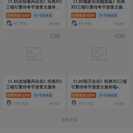
《1.80永恒暴风合击》经典XO
《1.80魅影合击靓装版》经典
三端引擎传奇手游复古服务端
XO三端引擎传奇手游复古服务
+暗度陈仓+战狼大厅+三秦之
端+帝王风云+葬魂禁地+混沌
付费资源
300
手游资源
付费资源
300
手游资源
战+详细搭建教程
魔域+详细搭建教程
9个月前
9个月前
440
342
24
19
《1.80龙城暴风合击》经典XO
《1.80毁灭合击》经典XO三端
三端引擎传奇手游复古服务端
引擎传奇手游复古服务端+世
+仙家禁地+龙城圣地+神魔之
外桃园+龙皇城堡+龙渊密道
付费资源
300
手游资源
付费资源
300
手游资源
战+详细搭建教程
+详细搭建教程
10个月前
10个月前
322
363
加载更多