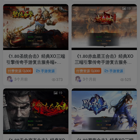
19
19
《1.80圣统合击》经典XO三端
《1.80赤血星王合击》经典XO
引擎传奇手游复古服务端+洪
三端引擎传奇手游复古服务端
荒妖域+星月古城+玛法祭坛
+蛮荒大陆+寒冰领地+曼陀山
付费资源
300
手游资源
付费资源
300
手游资源
+详细搭建教程
庄+详细搭建教程
3个月前
3个月前
373
525
19
16