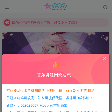
本站一律禁止以任何方式发布或转载任何违法的相关信息，访客发现请向站长举报
现在赞助会员享受专属折扣，详情点击此条公告。
请勿相信任何评论区广告！以免上当受骗！
本网站的文章部分内容可能来源于网络，仅供大家学习与参考，如有侵权，请联系站长QQ466107887进行删除处理。
XO三端引擎
共46篇
艾尔资源网欢迎您！
排序
发布
更新
随机
浏览
点赞
评论
本站资源仅限单机测试学习使用！请下载后24小时内删除
17
21
手游搭建难度较高，站长可提供代搭，具体可加Q私聊！
新群号：562028087 麻烦大家重新添加！