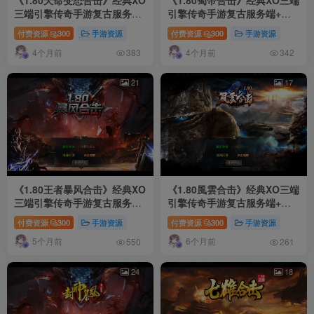
《1.80天命变态合击》经典XO
《1.80蜀帝合击》经典XO三端
三端引擎传奇手游复古服务端
引擎传奇手游复古服务端+赤
+混沌魔域+落日山谷+平行世
壁之战+益州之战+神州大陆
付费资源
300
手游资源
付费资源
300
手游资源
界+详细搭建教程
+配套客户端+详细搭建教程
4个月前
4个月前
383
342
21
17
《1.80王者暴风合击》经典XO
《1.80風雲合击》经典XO三端
三端引擎传奇手游复古服务端
引擎传奇手游复古服务端+冰
+战争学院+班德尔城+风暴平
封雪域+天涯海阁+遗忘部落
付费资源
300
手游资源
付费资源
300
手游资源
原+详细搭建教程
+详细搭建教程
5个月前
6个月前
550
261
24
18