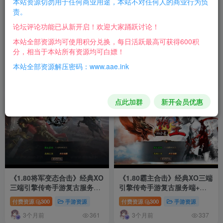
本站资源切勿用于任何商业用途，本站不对任何人的商业行为负
责。
论坛评论功能已从新开启！欢迎大家踊跃讨论！
本站全部资源均可使用积分兑换，每日活跃最高可获得600积
《1.80基情合击》经典XO三端
《1.80帝国合击》经典XO三端
分，相当于本站所有资源均可白嫖！
引擎传奇手游复古服务端+基
引擎传奇手游复古服务端+凰
情神塔+冰之大陆+东海龙宫
天无双+乱世星王+凰天星王
本站全部资源解压密码：www.aae.ink
付费资源
200
手游资源
付费资源
300
手游资源
+详细搭建教程
+详细搭建教程
3个月前
3个月前
375
471
点此加群
新开会员优惠
25
18
《1.80将军变态合击》经典XO
《1.80霸主合击》经典XO三端
三端引擎传奇手游复古服务端
引擎传奇手游复古服务端+霸
+浮月之湖+嗜血冰封+毁灭宇
主禁地+霸主神殿+霸主圣地
付费资源
300
手游资源
付费资源
300
手游资源
宙+详细搭建教程
+详细搭建教程
3个月前
3个月前
361
337