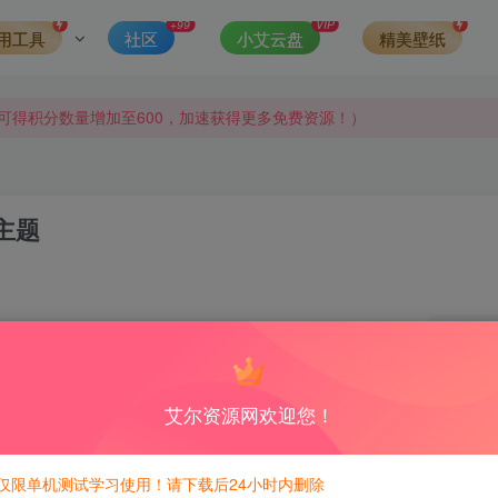
+99
VIP
用工具
社区
小艾云盘
精美壁纸
侵权，请联系站长QQ466107887进行删除处理。
可得积分数量增加至600，加速获得更多免费资源！）
第一时间更新。
发现请向站长举报
s主题
侵权，请联系站长QQ466107887进行删除处理。
1
积分免费兑换！
艾尔资源网欢迎您！
仅限单机测试学习使用！请下载后24小时内删除