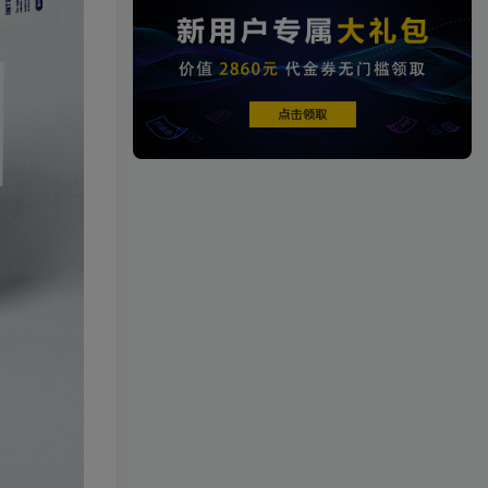
热门文章
TOP1
4.3W+人已阅读
【一键安装】热门冒险策略类游戏崩
坏：星穹铁道全新2.3版本一键端+一...
[一键安装] 【转载】原神3.4
TOP2
真端服务端+源码+配套客户
端+详尽说明+GM工具+源码
3年前
2.8W+人已阅读
说明文件
《崩坏3 7.9单机一键端》养
TOP3
成类角色扮演3D二次元游
戏、单机一键端、全角色可
2年前
2.5W+人已阅读
用、无限资源、附带保姆级
安装教程
《原神5.0》经典3D冒险端游
TOP4