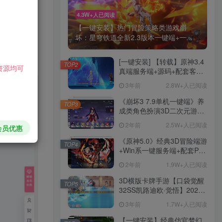
4.3W+人已阅读
【一键安装】热门冒险策略类游戏崩
坏：星穹铁道全新2.3版本一键端+一...
[一键安装] 【转载】原神3.4
TOP2
资源均可
真端服务端+源码+配套客户
端+详尽说明+GM工具+源码
HI！请登录
3年前
2.8W+人已阅读
说明文件
《崩坏3 7.9单机一键端》养
TOP3
登录
注册
成类角色扮演3D二次元游
戏、单机一键端、全角色可
2年前
2.5W+人已阅读
会员优惠
用、无限资源、附带保姆级
社交账号登录
安装教程
《原神5.0》经典3D冒险端游
TOP4
+Win系一键服务端+配套PC
客户端+新版割草机+全系卡
2年前
1.9W+人已阅读
微信登录
池文件
3D横版卡牌手游【口袋觉醒
TOP5
32SS凯路迪欧·觉悟】2023
手游
整理Centos手工端服务端
3年前
1.7W+人已阅读
+支付对接+安卓苹果双端+运
营后台+GM授权后台+代理
1283
【一键安装】经典仿官梦幻