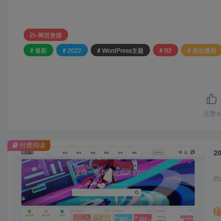
网页资源
# 最新
# 2022
# WordPress主题
# B2
# 美化通用
点赞
8
付费阅读
2
此