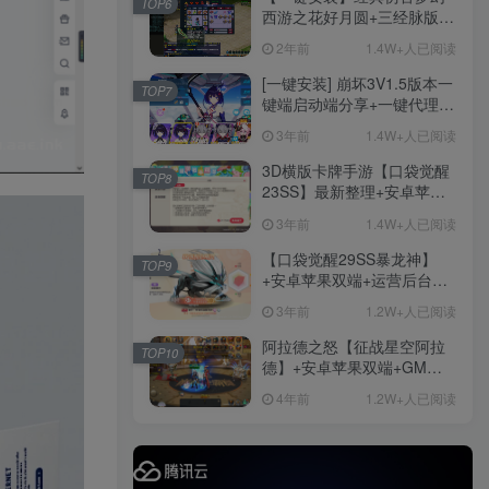
TOP6
后台
西游之花好月圆+三经脉版本
+助战分角色+VIP礼包+会员
2年前
1.4W+人已阅读
卡+剧情活动+视频搭建及其
手游资源
他修改资料
[一键安装] 崩坏3V1.5版本一
TOP7
手游源码
键端启动端分享+一键代理
+免虚拟机一键启动+女武神
3年前
1.4W+人已阅读
ID+详细指令+极简一键修改
3D横版卡牌手游【口袋觉醒
TOP8
23SS】最新整理+安卓苹果
精品端游
双端+运营后台+GM后台+详
免费下载
更多
3年前
1.4W+人已阅读
细搭建教程
【口袋觉醒29SS暴龙神】
TOP9
+安卓苹果双端+运营后台
+GM授权后台+ubuntu学习
3年前
1.2W+人已阅读
端
阿拉德之怒【征战星空阿拉
TOP10
德】+安卓苹果双端+GM授
端游资源
权后台+运营后台+活动全开
4年前
1.2W+人已阅读
+详细教程
1458篇文章
端游源码