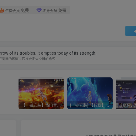
免费
免费
年费会员
终身会员
w of its troubles, it empties today of its strength.
空明日的烦恼，它只会丧失今日的勇气
【一键安装】热门冒险策略类游戏崩坏：星穹铁道全新2.3版本一键端+一键代理+一键启动+免虚拟机
[一键安装] 【转载】原神3.4真端服务端+源码+配套客户端+详尽说明+GM工具+源码说明文件