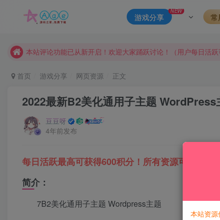
NEW
游戏分享
常
请勿相信任何评论区广告！以免上当受骗！
本网站的文章部分内容可能来源于网络，仅供大家学习与参考，如有
本站评论功能已从新开启！欢迎大家踊跃讨论！（用户每日活跃
本站资源大多存储在云盘，如发现链接失效，请联系我们我们会
首页
游戏分享
网页资源
正文
本站一律禁止以任何方式发布或转载任何违法的相关信息，访客
2022最新B2美化通用子主题 WordPres
现在赞助会员享受专属折扣，详情点击此条公告。
请勿相信任何评论区广告！以免上当受骗！
豆豆呀
4年前发布
本网站的文章部分内容可能来源于网络，仅供大家学习与参考，如有
每日活跃最高可获得600积分！所有资源可以使用
简介：
7B2美化通用子主题 Wordpress主题
本站资源