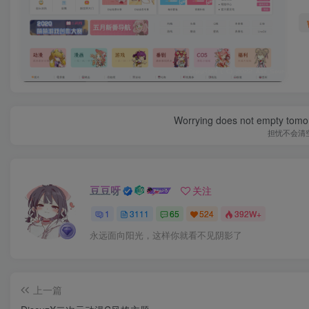
Worrying does not empty tomorro
担忧不会清
豆豆呀
关注
1
3111
65
524
392W+
永远面向阳光，这样你就看不见阴影了
上一篇