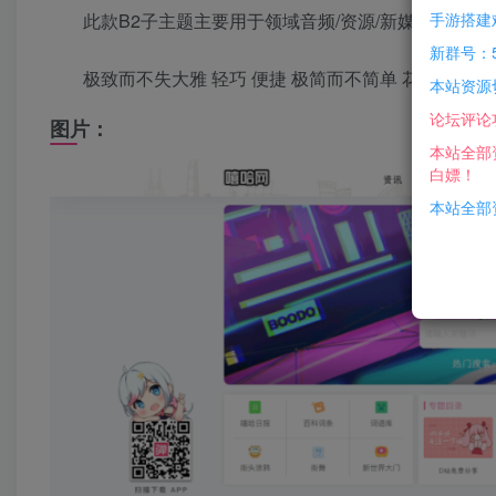
手游搭建
此款B2子主题主要用于领域音频/资源/新媒体/资讯/
新群号：5
极致而不失大雅 轻巧 便捷 极简而不简单 花花世界 
本站资源
论坛评论
图片：
本站全部
白嫖！
本站全部资