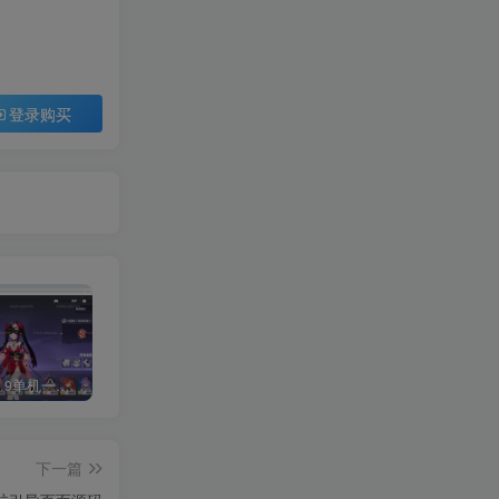
登录购买
《崩坏3 7.9单机一键端》养成类角色扮演3D二次元游戏、单机一键端、全角色可用、无限资源、附带保姆级安装教程
《原神5.0》经典3D冒险端游+Win系一键服务端+配套PC客户端+新版割草机+全系卡池文件
3D横版卡牌手游【口袋觉醒32SS凯路迪欧·觉悟】2023整理Centos手工端服务端+支付对接+安卓苹果双端+运营后台+GM授权后台+代理后台
下一篇