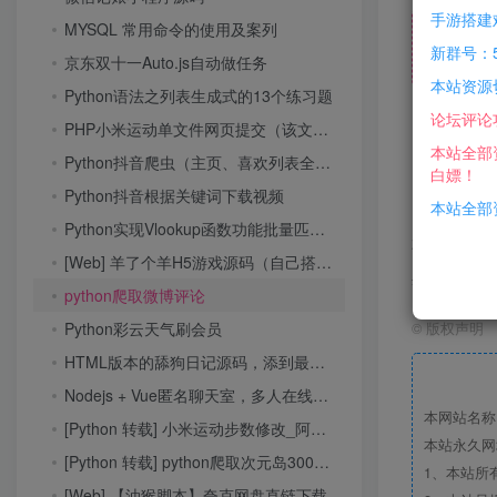
手游搭建
MYSQL 常用命令的使用及案列
新群号：5
京东双十一Auto.js自动做任务
本站资源
Python语法之列表生成式的13个练习题
论坛评论
PHP小米运动单文件网页提交（该文件既是网页提交也是接口！）
本站全部
Python抖音爬虫（主页、喜欢列表全部下载）
白嫖！
Python抖音根据关键词下载视频
本站全部资
Python实现Vlookup函数功能批量匹配软件
本站仅用
[Web] 羊了个羊H5游戏源码（自己搭建想怎么玩就怎么玩）
勿用于任
python爬取微博评论
Python彩云天气刷会员
©
版权声明
HTML版本的舔狗日记源码，添到最后一无所有哈哈哈
Nodejs + Vue匿名聊天室，多人在线聊天交友源码，无需注册即可畅所欲言
本网站名称
[Python 转载] 小米运动步数修改_阿里云函数版本
本站永久网
[Python 转载] python爬取次元岛3000多张cosplay图片
1、本站所
[Web] 【油猴脚本】夸克网盘直链下载