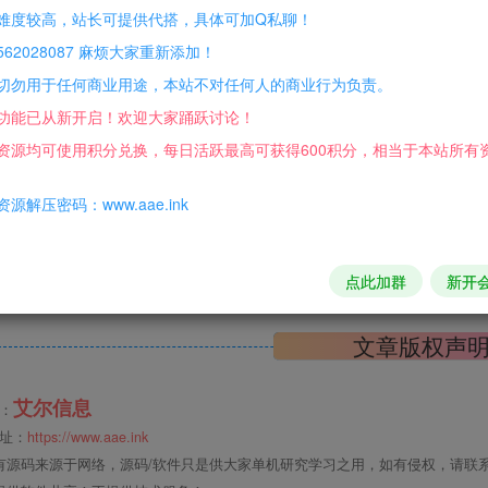
难度较高，站长可提供代搭，具体可加Q私聊！
此处内容已隐藏，请评论后
62028087 麻烦大家重新添加！
切勿用于任何商业用途，本站不对任何人的商业行为负责。
功能已从新开启！欢迎大家踊跃讨论！
资源均可使用积分兑换，每日活跃最高可获得600积分，相当于本站所有
源解压密码：www.aae.ink
于网络资源分享，本站所有资源均来自于互联网收集，并不对内
何商业用途，本站不对任何人的商业行为负责。
点此加群
新开
文章版权声
艾尔信息
：
址：
https://www.aae.ink
有源码来源于网络，源码/软件只是供大家单机研究学习之用，如有侵权，请联系站长