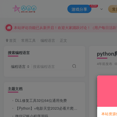
NEW
游戏分享
常
请勿相信任何评论区广告！以免上当受骗！
本网站的文章部分内容可能来源于网络，仅供大家学习与参考，如有
本站评论功能已从新开启！欢迎大家踊跃讨论！（用户每日活跃
本站资源大多存储在云盘，如发现链接失效，请联系我们我们会
首页
常用工具
编程语言
正文
本站一律禁止以任何方式发布或转载任何违法的相关信息，访客
pyth
搜索编程语言
现在赞助会员享受专属折扣，详情点击此条公告。
请勿相信任何评论区广告！以免上当受骗！
4年前发布
编程语言
搜索编程语言
本网站的文章部分内容可能来源于网络，仅供大家学习与参考，如有
每日活跃
效果还
主题文档
本次用sel
DLL修复工具32位64位通用免费
【Python】+电影天堂2023必看片爬取+明码可随意修改爬取其他分类
本站资源
微信记账小程序源码