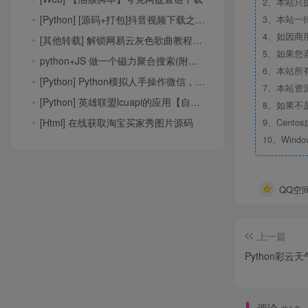
2、本站只
[Python] [源码+打包]抖音视频下载之指定作者批量下载
3、本站一
4、如因商
[其他转载] 解锁网易云灰色歌曲教程【服务器or本地】
5、如果您
python+JS 做一个磁力聚合搜索(附维护教程)
6、本站所
[Python] Python模拟人手操作微信，远程控制微信，Python给微信发消息、加好友
7、本站资源
[Python] 英雄联盟lcuapi的应用【自动寻找，接受对局，一键设置符文，取opgg符文信息】
8、如果不
[Html] 在线获取淘宝买家秀图片源码
9、Centos
10、Windo
QQ空
上一篇
Python彩云
评论