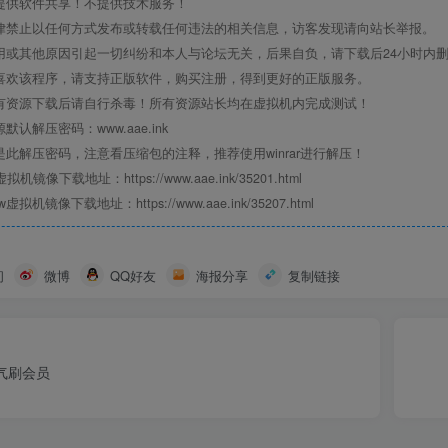
提供软件共享！不提供技术服务！
律禁止以任何方式发布或转载任何违法的相关信息，访客发现请向站长举报。
用或其他原因引起一切纠纷和本人与论坛无关，后果自负，请下载后24小时内
喜欢该程序，请支持正版软件，购买注册，得到更好的正版服务。
有资源下载后请自行杀毒！所有资源站长均在虚拟机内完成测试！
默认解压密码：www.aae.ink
是此解压密码，注意看压缩包的注释，推荐使用winrar进行解压！
虚拟机镜像下载地址：https://www.aae.ink/35201.html
w虚拟机镜像下载地址：https://www.aae.ink/35207.html
间
微博
QQ好友
海报分享
复制链接
天气刷会员