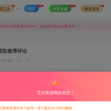
+99
VIP
用工具
社区
小艾云盘
精美壁纸
侵权，请联系站长QQ466107887进行删除处理。
可得积分数量增加至600，加速获得更多免费资源！）
第一时间更新。
发现请向站长举报
on爬取微博评论
110
1
9
侵权，请联系站长QQ466107887进行删除处理。
最高可获得600积分！所有资源可以使用积分免费兑换！
不错，爬了100000多个评论
enium关于selenium的下载及安装，这里不在讲述
艾尔资源网欢迎您！
仅限单机测试学习使用！请下载后24小时内删除