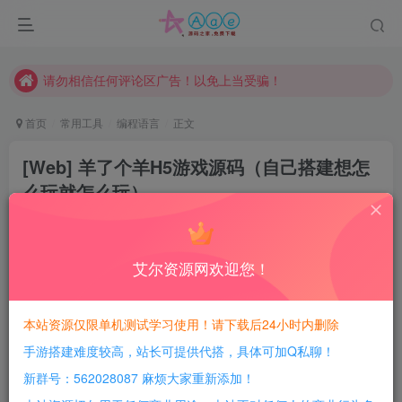
本站一律禁止以任何方式发布或转载任何违法的相关信息，访客发现请向站长举报
现在赞助会员享受专属折扣，详情点击此条公告。
请勿相信任何评论区广告！以免上当受骗！
本网站的文章部分内容可能来源于网络，仅供大家学习与参考，如有侵权，请联系站长QQ466107887进行删除处理。
首页
常用工具
编程语言
正文
[Web] 羊了个羊H5游戏源码（自己搭建想怎
么玩就怎么玩）
4年前发布
286
9
11
艾尔资源网欢迎您！
每日活跃最高可获得600积分！所有资源可以使用
积分免费兑换！
本站资源仅限单机测试学习使用！请下载后24小时内删除
手游搭建难度较高，站长可提供代搭，具体可加Q私聊！
新群号：562028087 麻烦大家重新添加！