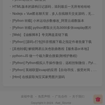
HTML版本的舔狗日记源码，添到最后一无所有哈哈哈
Nodejs + Vue匿名聊天室，多人在线聊天交友源码，无需注册即可畅所欲言
[Python 转载] 小米运动步数修改_阿里云函数版本
[Python 转载] python爬取次元岛3000多张cosplay图片
[Web] 【油猴脚本】夸克网盘直链下载
[Python] [源码+打包]抖音视频下载之指定作者批量下载
[其他转载] 解锁网易云灰色歌曲教程【服务器or本地】
python+JS 做一个磁力聚合搜索(附维护教程)
[Python] Python模拟人手操作微信，远程控制微信，Python给微信发消息、加好友
[Python] 英雄联盟lcuapi的应用【自动寻找，接受对局，一键设置符文，取opgg符文信息】
[Html] 在线获取淘宝买家秀图片源码
友链申请
免责声明
广告合作
关于我们
Copyright © 2023 ·
Aae_Source
·