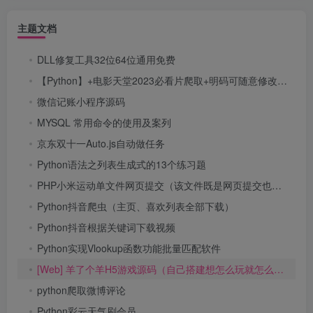
主题文档
DLL修复工具32位64位通用免费
【Python】+电影天堂2023必看片爬取+明码可随意修改爬取其他分类
微信记账小程序源码
MYSQL 常用命令的使用及案列
京东双十一Auto.js自动做任务
Python语法之列表生成式的13个练习题
PHP小米运动单文件网页提交（该文件既是网页提交也是接口！）
Python抖音爬虫（主页、喜欢列表全部下载）
Python抖音根据关键词下载视频
Python实现Vlookup函数功能批量匹配软件
[Web] 羊了个羊H5游戏源码（自己搭建想怎么玩就怎么玩）
python爬取微博评论
Python彩云天气刷会员