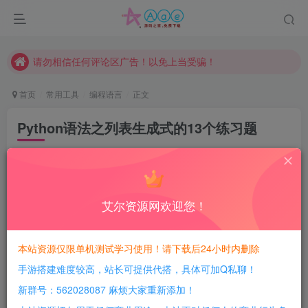
本站一律禁止以任何方式发布或转载任何违法的相关信息，访客发现请向站长举报
现在赞助会员享受专属折扣，详情点击此条公告。
请勿相信任何评论区广告！以免上当受骗！
本网站的文章部分内容可能来源于网络，仅供大家学习与参考，如有侵权，请联系站长QQ466107887进行删除处理。
首页
常用工具
编程语言
正文
Python语法之列表生成式的13个练习题
4年前发布
108
1
8
每日活跃最高可获得600积分！所有资源可以使用
艾尔资源网欢迎您！
积分免费兑换！
本站资源仅限单机测试学习使用！请下载后24小时内删除
概述
手游搭建难度较高，站长可提供代搭，具体可加Q私聊！
新群号：562028087 麻烦大家重新添加！
列表生成式是Python内置的非常简单却强大的
可以用来创建list的生成式。