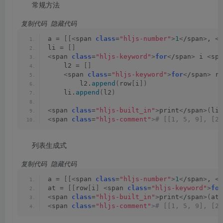
常规方法
 复制代码
 隐藏代码
a = 
[[<
span 
class
=
"hljs-number"
>
1
<
/span
>
, 
<
s
li = 
[]
<
span 
class
=
"hljs-keyword"
>
for
<
/span
>
 i 
<
spa
    l2 = 
[]
<
span 
class
=
"hljs-keyword"
>
for
<
/span
>
 ro
        l2.
append
(
row
[
i
])
    li.
append
(
l2
)
<
span 
class
=
"hljs-built_in"
>
print
<
/span
>(
li
)
<
span 
class
=
"hljs-comment"
># [[1, 5, 9], [2,
列表生成式
 复制代码
 隐藏代码
a = 
[[<
span 
class
=
"hljs-number"
>
1
<
/span
>
, 
<
s
at = 
[[
row
[
i
]
<
span 
class
=
"hljs-keyword"
>
for
<
span 
class
=
"hljs-built_in"
>
print
<
/span
>(
at
)
<
span 
class
=
"hljs-comment"
># [[1, 5, 9], [2,