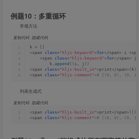
例题10：多重循环
常规方法
 复制代码
 隐藏代码
k = 
[]
<
span 
class
=
"hljs-keyword"
>
for
<
/span
>
 i 
<
spa
<
span 
class
=
"hljs-keyword"
>
for
<
/span
>
 j 
        k.
append
((
i, j
))
<
span 
class
=
"hljs-built_in"
>
print
<
/span
>(
k
)
<
span 
class
=
"hljs-comment"
># [(0, 0), (0, 1)
列表生成式
 复制代码
 隐藏代码
<
span 
class
=
"hljs-built_in"
>
print
<
/span
>([(
i
<
span 
class
=
"hljs-comment"
># [(0, 0), (0, 1)