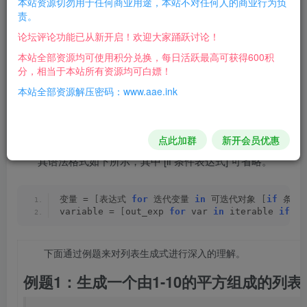
本站资源切勿用于任何商业用途，本站不对任何人的商业行为负
责。
论坛评论功能已从新开启！欢迎大家踊跃讨论！
Python 列表推导式是什么
本站全部资源均可使用积分兑换，每日活跃最高可获得600积
分，相当于本站所有资源均可白嫖！
列表推导式是 Python 语言特有的一种语法结
本站全部资源解压密码：www.aae.ink
构，也可以看成是 Python 中一种独特的数据处理
方式，
它在 Python 中用于 转换 和 过滤 数据。
点此加群
新开会员优惠
其语法格式如下所示，其中 [if 条件表达式] 可省略。
变量 = 
[
表达式 
for
 迭代变量 
in
 可迭代对象 
[
if
 条件
variable = 
[
out_exp 
for
 var 
in
 iterable 
if
 co
下面通过例题来对列表生成式进行深入的理解。
例题1：生成一个由1-10的平方组成的列表