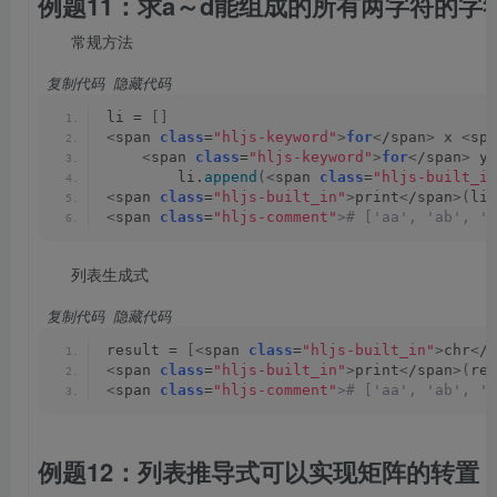
例题11：求a～d能组成的所有两字符的字
常规方法
 复制代码
 隐藏代码
li = 
[]
<
span 
class
=
"hljs-keyword"
>
for
<
/span
>
 x 
<
spa
<
span 
class
=
"hljs-keyword"
>
for
<
/span
>
 y 
        li.
append
(<
span 
class
=
"hljs-built_in
<
span 
class
=
"hljs-built_in"
>
print
<
/span
>(
li
)
<
span 
class
=
"hljs-comment"
># ['aa', 'ab', 'a
列表生成式
 复制代码
 隐藏代码
result = 
[<
span 
class
=
"hljs-built_in"
>
chr
<
/s
<
span 
class
=
"hljs-built_in"
>
print
<
/span
>(
res
<
span 
class
=
"hljs-comment"
># ['aa', 'ab', 'a
例题12：列表推导式可以实现矩阵的转置