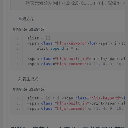
列表元素分别为[1×1,2×2,3×3,……n×n]，假设n=10
常规方法
 复制代码
 隐藏代码
alist = 
[]
<
span 
class
=
"hljs-keyword"
>
for
<
/span
>
 i 
<
spa
    alist.
append
(
i 
*
 i
)
<
span 
class
=
"hljs-built_in"
>
print
<
/span
>(
ali
<
span 
class
=
"hljs-comment"
># [1, 4, 9, 16, 2
列表生成式
 复制代码
 隐藏代码
alist = 
[
i 
*
 i 
<
span 
class
=
"hljs-keyword"
>
fo
<
span 
class
=
"hljs-built_in"
>
print
<
/span
>(
ali
<
span 
class
=
"hljs-comment"
># [1, 4, 9, 16, 2