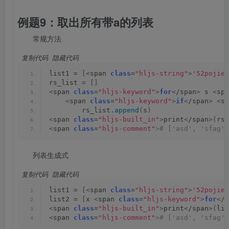
例题9：取出所有带a的列表
常规方法
 复制代码
 隐藏代码
list1 = 
[<
span 
class
=
"hljs-string"
>
'52pojie'
rs_list = 
[]
<
span 
class
=
"hljs-keyword"
>
for
<
/span
>
 s 
<
spa
<
span 
class
=
"hljs-keyword"
>
if
<
/span
>
<
sp
        rs_list.
append
(
s
)
<
span 
class
=
"hljs-built_in"
>
print
<
/span
>(
rs_
<
span 
class
=
"hljs-comment"
># ['asd', 'sfag',
列表生成式
 复制代码
 隐藏代码
list1 = 
[<
span 
class
=
"hljs-string"
>
'52pojie'
list2 = 
[
x 
<
span 
class
=
"hljs-keyword"
>
for
<
/s
<
span 
class
=
"hljs-built_in"
>
print
<
/span
>(
lis
<
span 
class
=
"hljs-comment"
># ['asd', 'sfag',