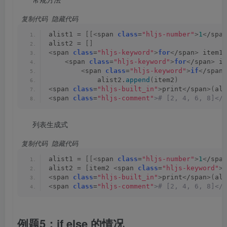
 复制代码
 隐藏代码
alist1 = 
[[<
span 
class
=
"hljs-number"
>
1
<
/span
alist2 = 
[]
<
span 
class
=
"hljs-keyword"
>
for
<
/span
>
 item1 
<
span 
class
=
"hljs-keyword"
>
for
<
/span
>
 it
<
span 
class
=
"hljs-keyword"
>
if
<
/span
>
            alist2.
append
(
item2
)
<
span 
class
=
"hljs-built_in"
>
print
<
/span
>(
ali
<
span 
class
=
"hljs-comment"
># [2, 4, 6, 8]</s
列表生成式
 复制代码
 隐藏代码
alist1 = 
[[<
span 
class
=
"hljs-number"
>
1
<
/span
alist2 = 
[
item2 
<
span 
class
=
"hljs-keyword"
>
f
<
span 
class
=
"hljs-built_in"
>
print
<
/span
>(
ali
<
span 
class
=
"hljs-comment"
># [2, 4, 6, 8]</s
例题5：if else 的情况