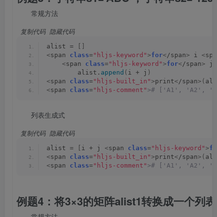
常规方法
 复制代码
 隐藏代码
alist = 
[]
<
span 
class
=
"hljs-keyword"
>
for
<
/span
>
 i 
<
spa
<
span 
class
=
"hljs-keyword"
>
for
<
/span
>
 j 
        alist.
append
(
i + j
)
<
span 
class
=
"hljs-built_in"
>
print
<
/span
>(
ali
<
span 
class
=
"hljs-comment"
># ['A1', 'A2', 'A
列表生成式
 复制代码
 隐藏代码
alist = 
[
i + j 
<
span 
class
=
"hljs-keyword"
>
fo
<
span 
class
=
"hljs-built_in"
>
print
<
/span
>(
ali
<
span 
class
=
"hljs-comment"
># ['A1', 'A2', 'A
例题4：将3×3的矩阵alist1转换成一个
常规方法