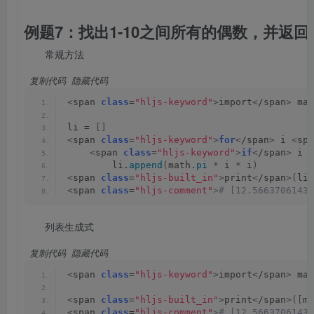
例题7：找出1-10之间所有的偶数，并返
常规方法
 复制代码
 隐藏代码
<
span 
class
=
"hljs-keyword"
>
import
<
/span
>
 mat
li = 
[]
<
span 
class
=
"hljs-keyword"
>
for
<
/span
>
 i 
<
spa
<
span 
class
=
"hljs-keyword"
>
if
<
/span
>
 i %
        li.
append
(
math.
pi
*
 i 
*
 i
)
<
span 
class
=
"hljs-built_in"
>
print
<
/span
>(
li
)
<
span 
class
=
"hljs-comment"
># [12.56637061435
列表生成式
 复制代码
 隐藏代码
<
span 
class
=
"hljs-keyword"
>
import
<
/span
>
 mat
<
span 
class
=
"hljs-built_in"
>
print
<
/span
>([
ma
<
span 
class
=
"hljs-comment"
># [12.56637061435