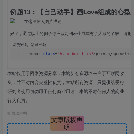
例题13：【自己动手】画Love组成的心型
好了，通过以上的例子你应该对列表生成式有了大致的了解，请把
 复制代码
 隐藏代码
<
span 
class
=
"hljs-built_in"
>
print
<
/span
>(<
sp
本站仅用于网络资源分享，本站所有资源均来自于互联网收
集，并不对内容完整性负责，本站所有资源，只提供给爱好
研究者使用切勿用于任何商业用途，本站不对任何人的商业
行为负责。
©
版权声明
文章版权声
明