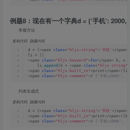
例题8：现在有一个字典d = {‘手机’: 2000, ‘
常规方法
 复制代码
 隐藏代码
d = 
{<
span 
class
=
"hljs-string"
>
'手机'
<
/span
>
li = 
[]
<
span 
class
=
"hljs-keyword"
>
for
<
/span
>
 k, v 
<
    li.
append
(
k + 
<
span 
class
=
"hljs-string"
>
<
span 
class
=
"hljs-built_in"
>
print
<
/span
>(
li
)
<
span 
class
=
"hljs-comment"
># ['手机=2000', '
列表生成式
 复制代码
 隐藏代码
d = 
{<
span 
class
=
"hljs-string"
>
'手机'
<
/span
>
<
span 
class
=
"hljs-built_in"
>
print
<
/span
>([
k 
<
span 
class
=
"hljs-comment"
># ['手机=2000', '