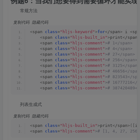
例题6：当我们想要得到需要循环才能实现的
常规方法
 复制代码
 隐藏代码
<
span 
class
=
"hljs-keyword"
>
for
<
/span
>
 i 
<
spa
<
span 
class
=
"hljs-built_in"
>
print
<
/span
>
<
span 
class
=
"hljs-comment"
># 1</span>
<
span 
class
=
"hljs-comment"
># 4</span>
<
span 
class
=
"hljs-comment"
># 27</span>
<
span 
class
=
"hljs-comment"
># 256</span>
<
span 
class
=
"hljs-comment"
># 3125</span>
<
span 
class
=
"hljs-comment"
># 46656</span
<
span 
class
=
"hljs-comment"
># 823543</spa
<
span 
class
=
"hljs-comment"
># 16777216</s
<
span 
class
=
"hljs-comment"
># 387420489</
列表生成式
 复制代码
 隐藏代码
<
span 
class
=
"hljs-built_in"
>
print
<
/span
>([
i 
<
span 
class
=
"hljs-comment"
># [1, 4, 27, 256,