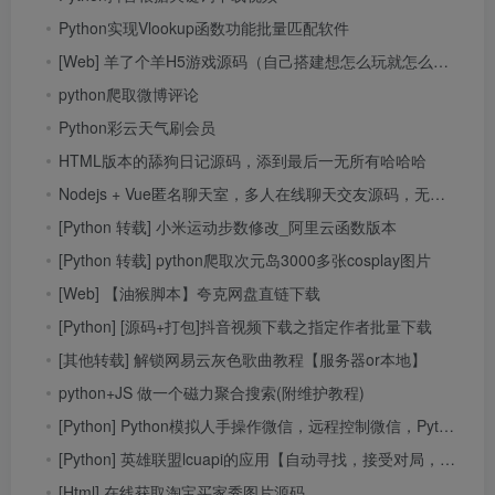
Python实现Vlookup函数功能批量匹配软件
[Web] 羊了个羊H5游戏源码（自己搭建想怎么玩就怎么玩）
python爬取微博评论
Python彩云天气刷会员
HTML版本的舔狗日记源码，添到最后一无所有哈哈哈
Nodejs + Vue匿名聊天室，多人在线聊天交友源码，无需注册即可畅所欲言
[Python 转载] 小米运动步数修改_阿里云函数版本
[Python 转载] python爬取次元岛3000多张cosplay图片
[Web] 【油猴脚本】夸克网盘直链下载
[Python] [源码+打包]抖音视频下载之指定作者批量下载
[其他转载] 解锁网易云灰色歌曲教程【服务器or本地】
python+JS 做一个磁力聚合搜索(附维护教程)
[Python] Python模拟人手操作微信，远程控制微信，Python给微信发消息、加好友
[Python] 英雄联盟lcuapi的应用【自动寻找，接受对局，一键设置符文，取opgg符文信息】
[Html] 在线获取淘宝买家秀图片源码