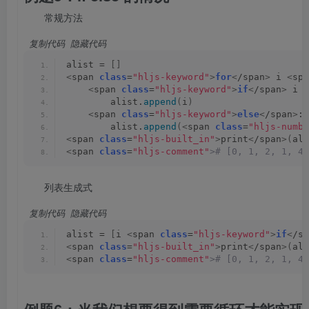
常规方法
 复制代码
 隐藏代码
alist = 
[]
<
span 
class
=
"hljs-keyword"
>
for
<
/span
>
 i 
<
spa
<
span 
class
=
"hljs-keyword"
>
if
<
/span
>
 i %
        alist.
append
(
i
)
<
span 
class
=
"hljs-keyword"
>
else
<
/span
>
:
        alist.
append
(<
span 
class
=
"hljs-numbe
<
span 
class
=
"hljs-built_in"
>
print
<
/span
>(
ali
<
span 
class
=
"hljs-comment"
># [0, 1, 2, 1, 4,
列表生成式
 复制代码
 隐藏代码
alist = 
[
i 
<
span 
class
=
"hljs-keyword"
>
if
<
/sp
<
span 
class
=
"hljs-built_in"
>
print
<
/span
>(
ali
<
span 
class
=
"hljs-comment"
># [0, 1, 2, 1, 4,