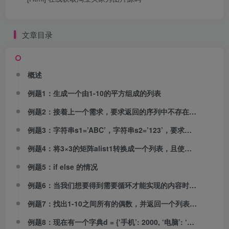
文章目录
概述
例题1：生成一个由1-10的平方组成的列表
例题2：接着上一个需求，要求返回的序列中不存在偶数项
例题3：字符串s1=’ABC’，字符串s2=’123’，要求：生成序列 A1 A2 A3 B1 B2 B3 C1 C2 C3
例题4：将3×3的矩阵alist1转换成一个列表，且使该列表中包含偶数
例题5：if else 的情况
例题6：当我们想要得到需要循环才能实现的内容时：输出1-10的各个数的对应次方的值。1的1次方，2的2次方，3的3次方…
例题7：找出1-10之间所有的偶数，并返回一个列表（包含以这个偶数为半径的圆的面积）
例题8：现在有一个字典d = {‘手机’: 2000, ‘电脑’: ‘4000’, ‘鼠标’: ‘100’ }，如何 以 手机=2000，电脑=4000，鼠标=100的形式展示。