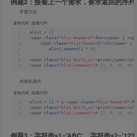
例题2：接着上一个需求，要求返回的序列
常规方法
 复制代码
 隐藏代码
alist = 
[]
<
span 
class
=
"hljs-keyword"
>
for
<
/span
>
 i 
<
spa
<
span 
class
=
"hljs-keyword"
>
if
<
/span
>
 i %
        alist.
append
(
i 
*
 i
)
<
span 
class
=
"hljs-built_in"
>
print
<
/span
>(
ali
<
span 
class
=
"hljs-comment"
># [1, 9, 25, 49, 
列表生成式
 复制代码
 隐藏代码
alist = 
[
i 
*
 i 
<
span 
class
=
"hljs-keyword"
>
fo
<
span 
class
=
"hljs-built_in"
>
print
<
/span
>(
ali
<
span 
class
=
"hljs-comment"
># [1, 9, 25, 49, 
例题3：字符串s1=’ABC’，字符串s2=’123’，