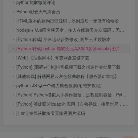
python爬取微博评论
Python彩云天气刷会员
HTML版本的舔狗日记源码，添到最后一无所有哈哈哈
Nodejs + Vue匿名聊天室，多人在线聊天交友源码，无需注册即可畅所欲言
[Python 转载] 小米运动步数修改_阿里云函数版本
[Python 转载] python爬取次元岛3000多张cosplay图片
[Web] 【油猴脚本】夸克网盘直链下载
[Python] [源码+打包]抖音视频下载之指定作者批量下载
[其他转载] 解锁网易云灰色歌曲教程【服务器or本地】
python+JS 做一个磁力聚合搜索(附维护教程)
[Python] Python模拟人手操作微信，远程控制微信，Python给微信发消息、加好友
[Python] 英雄联盟lcuapi的应用【自动寻找，接受对局，一键设置符文，取opgg符文信息】
[Html] 在线获取淘宝买家秀图片源码