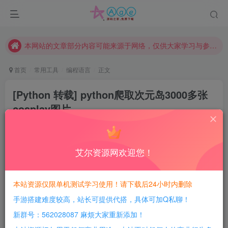
现在赞助会员享受专属折扣，详情点击此条公告。
请勿相信任何评论区广告！以免上当受骗！
本网站的文章部分内容可能来源于网络，仅供大家学习与参考，如有侵权，请联系站长QQ466107887进行删除处理。
首页
常用工具
编程语言
正文
[Python 转载] python爬取次元岛3000多张
cosplay图片
4年前发布
165
3
9
艾尔资源网欢迎您！
每日活跃最高可获得600积分！所有资源可以使用
积分免费兑换！
本站资源仅限单机测试学习使用！请下载后24小时内删除
今天用python的parsel模块爬取了，次元岛大概3500张
手游搭建难度较高，站长可提供代搭，具体可加Q私聊！
图片，如下：
新群号：562028087 麻烦大家重新添加！