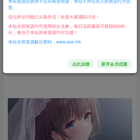
本站资源切勿用于任何商业用途，本站不对任何人的商业行为负
责。
论坛评论功能已从新开启！欢迎大家踊跃讨论！
代码复制，安装必要的库，tqdm是一个很不错的库，有如下
本站全部资源均可使用积分兑换，每日活跃最高可获得600积
的运行效果
分，相当于本站所有资源均可白嫖！
本站全部资源解压密码：www.aae.ink
若是不能使用，则需要添加cookie
点此加群
新开会员优惠
此处内容已隐藏，请评论后刷新页面查看.