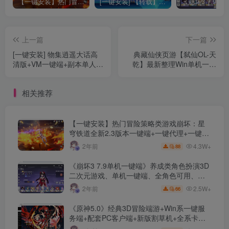
【一键安装】热门冒险策略类游戏崩坏：星穹铁道全新2.3版本一键端+一键代理+一键启动+免虚拟机
[一键安装] 【转载】原神3.4真端服务端+源码+配套客户端+详尽说明+GM工具+源码说明文件
上一篇
下一篇
[一键安装] 物集逍遥大话高
典藏仙侠页游【弑仙OL-天
清版+VM一键端+副本单人可
乾】最新整理Win单机一键
进+虚拟机性能优化+高清客
即玩服务端+GM工具+详细
户端素材+智能假人+局域网
搭建教程【站长亲测】
相关推荐
可玩
【一键安装】热门冒险策略类游戏崩坏：星
穹铁道全新2.3版本一键端+一键代理+一键启
动+免虚拟机
4.3W+
2年前
88
《崩坏3 7.9单机一键端》养成类角色扮演3D
二次元游戏、单机一键端、全角色可用、无
限资源、附带保姆级安装教程
2.5W+
2年前
66
《原神5.0》经典3D冒险端游+Win系一键服
务端+配套PC客户端+新版割草机+全系卡池
文件