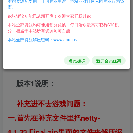
本站资源切勿用于任何商业用途，本站不对任何人的商业行为负
这个版本架设过程非常痛苦！
责。
论坛评论功能已从新开启！欢迎大家踊跃讨论！
本站全部资源均可使用积分兑换，每日活跃最高可获得600积
小白就不用下了！！！
分，相当于本站所有资源均可白嫖！
本站全部资源解压密码：www.aae.ink
共享内包含双版本，都能架设但是
点此加群
新开会员优惠
过程比较复杂！！！
版本1说明：
补充进不去游戏问题：
一.首先在补充文件里把netty-
4.1.33.Final.zip里面的文件夹解压缩