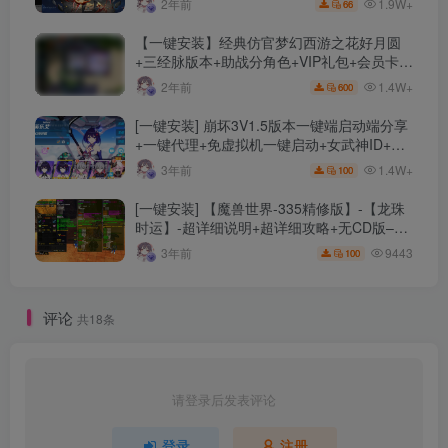
1.9W+
2年前
66
【一键安装】经典仿官梦幻西游之花好月圆
+三经脉版本+助战分角色+VIP礼包+会员卡
+剧情活动+视频搭建及其他修改资料
1.4W+
2年前
600
[一键安装] 崩坏3V1.5版本一键端启动端分享
+一键代理+免虚拟机一键启动+女武神ID+详
细指令+极简一键修改
1.4W+
3年前
100
[一键安装] 【魔兽世界-335精修版】-【龙珠
时运】-超详细说明+超详细攻略+无CD版–精
修版本-站长推荐+站长亲测
9443
3年前
100
评论
共18条
请登录后发表评论
登录
注册