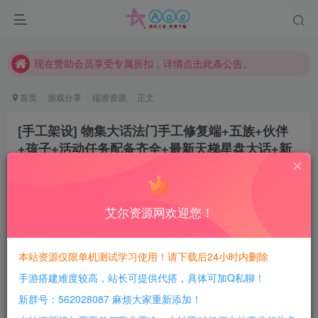
本站一律禁止以任何方式发布或转载任何违法的相关信息，访客发现请向站长举报
现在赞助会员享受专属折扣，详情点击此条公告。
请勿相信任何评论区广告！以免上当受骗！
本网站的文章部分内容可能来源于网络，仅供大家学习与参考，如有侵权，请联系站长QQ466107887进行删除处理。
首页
游戏分享
端游资源
正文
[手工架设] 物集大话法门手工修复端+五族+伙伴
+孩子+活动任务配备齐全+最新天梯星盘大话+新
神兽新伙伴新怪物
豆豆呀
关注
2年前更新
艾尔资源网欢迎您！
18
834
122
每日活跃最高可获得600积分！所有资源可以使用
本站资源仅限单机测试学习使用！请下载后24小时内删除
积分免费兑换！
手游搭建难度较高，站长可提供代搭，具体可加Q私聊！
游戏介绍：
新群号：562028087 麻烦大家重新添加！