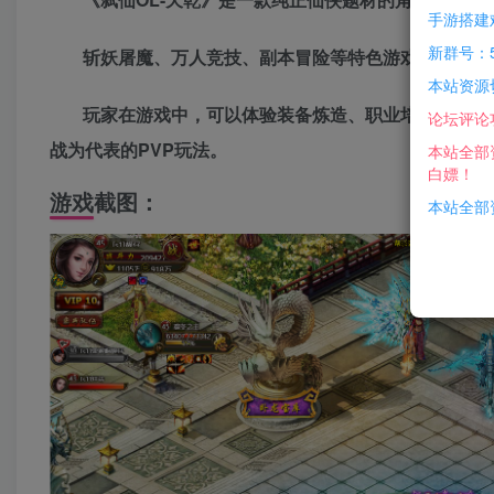
手游搭建
新群号：5
斩妖屠魔、万人竞技、副本冒险等特色游戏系统。游
本站资源
玩家在游戏中，可以体验装备炼造、职业培养等中国
论坛评论
战为代表的PVP玩法。
本站全部
白嫖！
游戏截图：
本站全部资