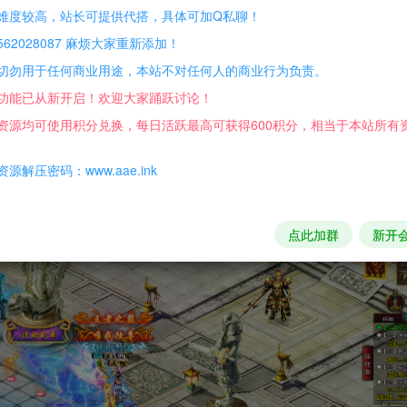
难度较高，站长可提供代搭，具体可加Q私聊！
62028087 麻烦大家重新添加！
戏分为剑仙、神羽和刀皇三大阵营，展开玩家在修真界的八方争
切勿用于任何商业用途，本站不对任何人的商业行为负责。
特色的创新玩法，并领略以秘境副本为特点的PVE玩法以及以遭
功能已从新开启！欢迎大家踊跃讨论！
资源均可使用积分兑换，每日活跃最高可获得600积分，相当于本站所有
源解压密码：www.aae.ink
点此加群
新开