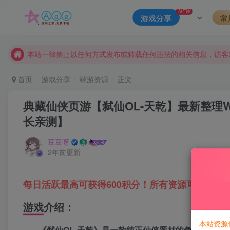
本站评论功能已从新开启！欢迎大家踊跃讨论！（用户每日活跃
NEW
游戏分享
常
本站资源大多存储在云盘，如发现链接失效，请联系我们我们会
本站一律禁止以任何方式发布或转载任何违法的相关信息，访客
现在赞助会员享受专属折扣，详情点击此条公告。
请勿相信任何评论区广告！以免上当受骗！
首页
游戏分享
端游资源
正文
本网站的文章部分内容可能来源于网络，仅供大家学习与参考，如有
典藏仙侠页游【弑仙OL-天乾】最新整理
长亲测】
豆豆呀
2年前更新
每日活跃最高可获得600积分！所有资源可以使用
游戏介绍：
本站资源
《弑仙OL-天乾》是一款纯正仙侠题材的角色扮演类