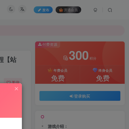
发布
开通会员
付费资源
300
程【站
积分
年费会员
终身会员
免费
免费
关注
23
114
登录购买
游戏介绍：