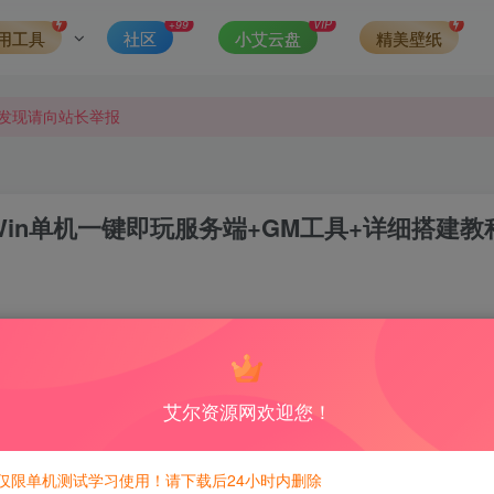
可得积分数量增加至600，加速获得更多免费资源！）
+99
VIP
用工具
社区
小艾云盘
精美壁纸
第一时间更新。
发现请向站长举报
侵权，请联系站长QQ466107887进行删除处理。
Win单机一键即玩服务端+GM工具+详细搭建教
4
7
积分免费兑换！
艾尔资源网欢迎您！
仅限单机测试学习使用！请下载后24小时内删除
游戏！