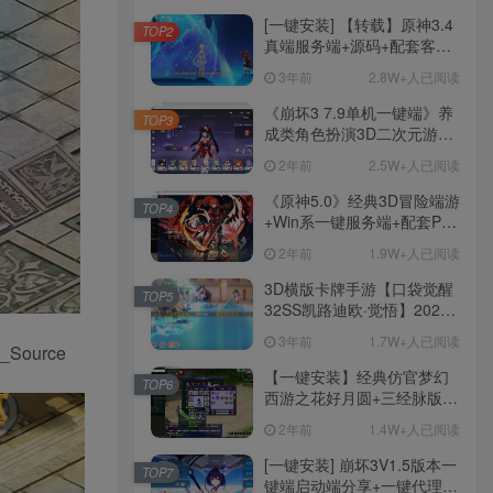
[一键安装] 【转载】原神3.4
TOP2
真端服务端+源码+配套客户
端+详尽说明+GM工具+源码
3年前
2.8W+人已阅读
说明文件
《崩坏3 7.9单机一键端》养
TOP3
成类角色扮演3D二次元游
戏、单机一键端、全角色可
2年前
2.5W+人已阅读
用、无限资源、附带保姆级
安装教程
《原神5.0》经典3D冒险端游
TOP4
+Win系一键服务端+配套PC
客户端+新版割草机+全系卡
2年前
1.9W+人已阅读
池文件
3D横版卡牌手游【口袋觉醒
TOP5
32SS凯路迪欧·觉悟】2023
整理Centos手工端服务端
3年前
1.7W+人已阅读
+支付对接+安卓苹果双端+运
营后台+GM授权后台+代理
【一键安装】经典仿官梦幻
TOP6
后台
西游之花好月圆+三经脉版本
+助战分角色+VIP礼包+会员
2年前
1.4W+人已阅读
卡+剧情活动+视频搭建及其
他修改资料
[一键安装] 崩坏3V1.5版本一
TOP7
键端启动端分享+一键代理