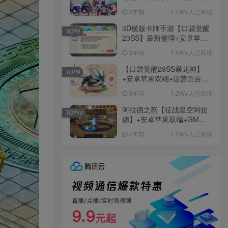
+免虚拟机一键启动+女武神
3年前
1.4W+人已阅读
ID+详细指令+极简一键修改
3D横版卡牌手游【口袋觉醒
TOP8
23SS】最新整理+安卓苹果
双端+运营后台+GM后台+详
3年前
1.4W+人已阅读
细搭建教程
【口袋觉醒29SS暴龙神】
TOP9
+安卓苹果双端+运营后台
+GM授权后台+ubuntu学习
3年前
1.2W+人已阅读
端
阿拉德之怒【征战星空阿拉
TOP10
德】+安卓苹果双端+GM授
权后台+运营后台+活动全开
4年前
1.2W+人已阅读
+详细教程