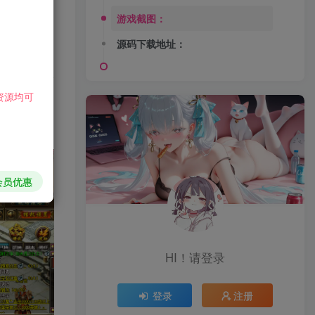
游戏截图：
夺之路。
源码下载地址：
遇战、竞技
资源均可
会员优惠
HI！请登录
登录
注册