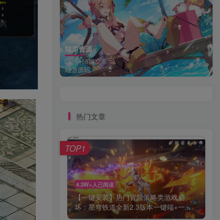
端游资源
1458篇文章
端游源码
热门文章
TOP1
4.3W+人已阅读
【一键安装】热门冒险策略类游戏崩
坏：星穹铁道全新2.3版本一键端+一...