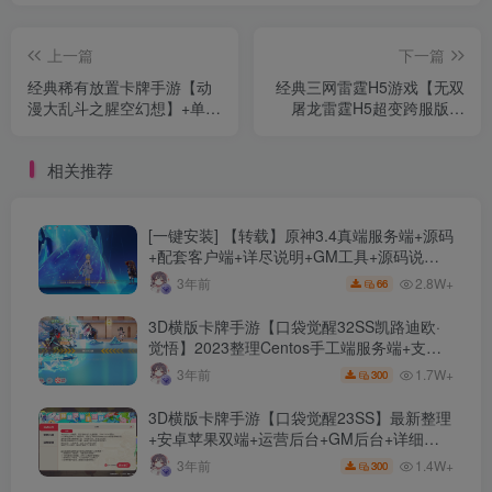
上一篇
下一篇
经典稀有放置卡牌手游【动
经典三网雷霆H5游戏【无双
漫大乱斗之腥空幻想】+单安
屠龙雷霆H5超变跨服版】
卓+CDK授权后台+GM授权
+多区跨服+GM授权后台+简
后台+Linux手工服务端+详细
易安卓APP+Linux手工服务
相关推荐
搭建教程
端+详细搭建教程
[一键安装] 【转载】原神3.4真端服务端+源码
+配套客户端+详尽说明+GM工具+源码说明
文件
2.8W+
3年前
66
3D横版卡牌手游【口袋觉醒32SS凯路迪欧·
觉悟】2023整理Centos手工端服务端+支付
对接+安卓苹果双端+运营后台+GM授权后台
1.7W+
3年前
300
+代理后台
3D横版卡牌手游【口袋觉醒23SS】最新整理
+安卓苹果双端+运营后台+GM后台+详细搭
建教程
1.4W+
3年前
300