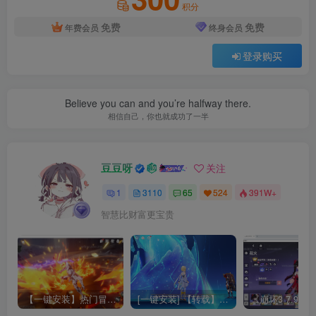
积分
免费
免费
年费会员
终身会员
登录购买
Believe you can and you’re halfway there.
相信自己，你也就成功了一半
豆豆呀
关注
1
3110
65
524
391W+
智慧比财富更宝贵
【一键安装】热门冒险策略类游戏崩坏：星穹铁道全新2.3版本一键端+一键代理+一键启动+免虚拟机
[一键安装] 【转载】原神3.4真端服务端+源码+配套客户端+详尽说明+GM工具+源码说明文件