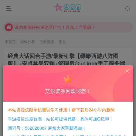
现在赞助会员享受专属折扣，详情点击此条公告。
请勿相信任何评论区广告！以免上当受骗！
本网站的文章部分内容可能来源于网络，仅供大家学习与参考，如有侵权，请联系站长QQ466107887进行删除处理。
首页
游戏分享
手游资源
正文
经典大话回合手游/最新引擎【缥缈西游八阵图
版】+安卓苹果双端+管理后台+Linux手工服务端
+详细搭建教程
豆豆呀
关注
2年前发布
艾尔资源网欢迎您！
0
419
167
每日活跃最高可获得600积分！所有资源可以使用
本站资源仅限单机测试学习使用！请下载后24小时内删除
积分免费兑换！
手游搭建难度较高，站长可提供代搭，具体可加Q私聊！
游戏介绍：
新群号：562028087 麻烦大家重新添加！