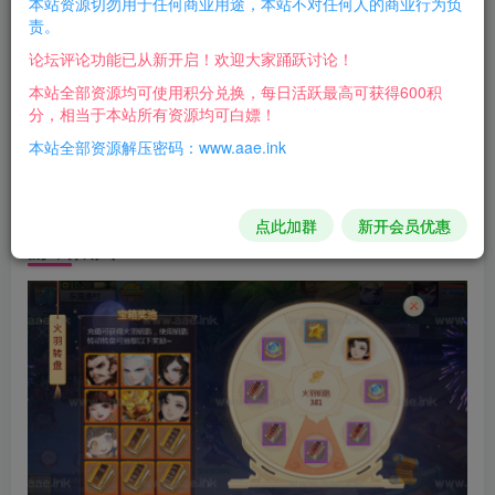
本站资源切勿用于任何商业用途，本站不对任何人的商业行为负
3月25日更新：
责。
论坛评论功能已从新开启！欢迎大家踊跃讨论！
1，加了好友功能，2，加了年兽，3加了外观特效翅
本站全部资源均可使用积分兑换，每日活跃最高可获得600积
膀，4加了定制后台，5加了防止盗刷，6加了八卦，7单人任
分，相当于本站所有资源均可白嫖！
务，等
本站全部资源解压密码：www.aae.ink
说是加八阵图好像没什么用的不能升级。
点此加群
新开会员优惠
游戏截图：