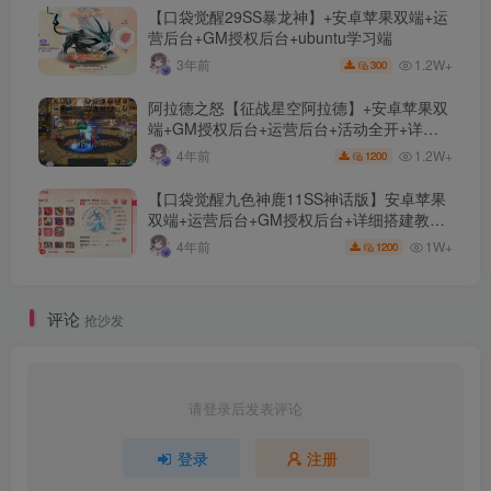
【口袋觉醒29SS暴龙神】+安卓苹果双端+运
营后台+GM授权后台+ubuntu学习端
1.2W+
3年前
300
阿拉德之怒【征战星空阿拉德】+安卓苹果双
端+GM授权后台+运营后台+活动全开+详细
教程
1.2W+
4年前
1200
【口袋觉醒九色神鹿11SS神话版】安卓苹果
双端+运营后台+GM授权后台+详细搭建教
程。
1W+
4年前
1200
评论
抢沙发
请登录后发表评论
登录
注册