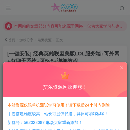
现在赞助会员享受专属折扣，详情点击此条公告。
请勿相信任何评论区广告！以免上当受骗！
本网站的文章部分内容可能来源于网络，仅供大家学习与参考，如有侵权，请联系站长QQ466107887进行删除处理。
首页
游戏分享
端游资源
正文
[一键安装] 经典英雄联盟美版LOL服务端+可外网
+有聊天系统+可5v5+详细教程
豆豆呀
关注
2年前更新
0
1074
142
艾尔资源网欢迎您！
每日活跃最高可获得600积分！所有资源可以使用
积分免费兑换！
本站资源仅限单机测试学习使用！请下载后24小时内删除
手游搭建难度较高，站长可提供代搭，具体可加Q私聊！
游戏介绍：
新群号：562028087 麻烦大家重新添加！