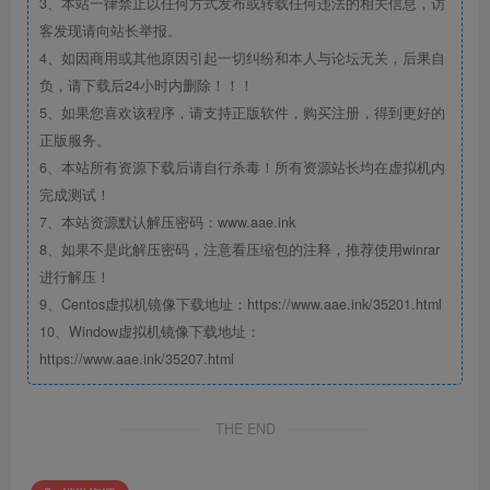
3、本站一律禁止以任何方式发布或转载任何违法的相关信息，访
客发现请向站长举报。
4、如因商用或其他原因引起一切纠纷和本人与论坛无关，后果自
负，请下载后24小时内删除！！！
5、如果您喜欢该程序，请支持正版软件，购买注册，得到更好的
正版服务。
6、本站所有资源下载后请自行杀毒！所有资源站长均在虚拟机内
完成测试！
7、本站资源默认解压密码：www.aae.ink
8、如果不是此解压密码，注意看压缩包的注释，推荐使用winrar
进行解压！
9、Centos虚拟机镜像下载地址：https://www.aae.ink/35201.html
10、Window虚拟机镜像下载地址：
https://www.aae.ink/35207.html
THE END