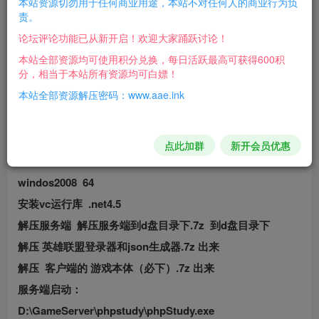
注意！！！
本站资源切勿用于任何商业用途，本站不对任何人的商业行为负
责。
论坛评论功能已从新开启！欢迎大家踊跃讨论！
我并未测试此游戏是否可运行，但
本站全部资源均可使用积分兑换，每日活跃最高可获得600积
分，相当于本站所有资源均可白嫖！
是群里搭好的小伙伴已经在打5V5
本站全部资源解压密码：www.aae.ink
了，说明源码没问题！
点此加群
新开会员优惠
外网教程
windos2008 64
安装vc运行库 .net4.5
解压服务端 解压服务端到d盘目录下.7z 到d盘目录下
解压 英雄联盟登录器和json生成器.7z 出来
解压 客户端的 游戏本体（必下）.7z 出来
服务端启动：
D:\GameServer\phpstudy\phpStudy.exe