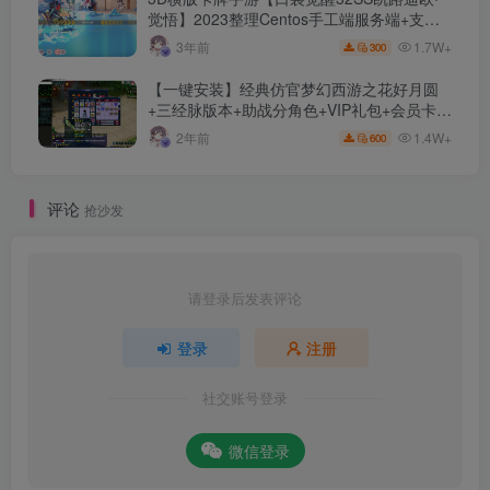
觉悟】2023整理Centos手工端服务端+支付
对接+安卓苹果双端+运营后台+GM授权后台
1.7W+
3年前
300
+代理后台
【一键安装】经典仿官梦幻西游之花好月圆
+三经脉版本+助战分角色+VIP礼包+会员卡
+剧情活动+视频搭建及其他修改资料
1.4W+
2年前
600
评论
抢沙发
请登录后发表评论
登录
注册
社交账号登录
微信登录