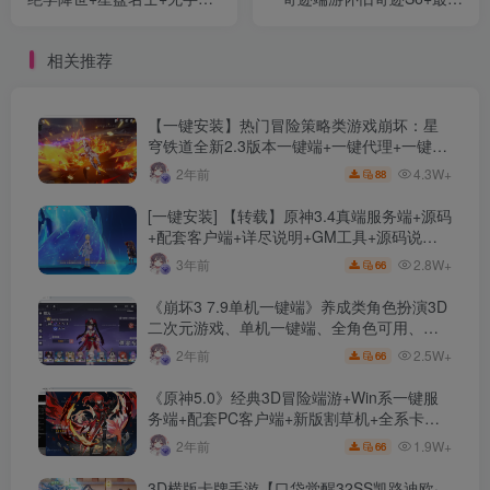
+天波府+观山海+佣兵宝宝
整理Win一键即玩服务端
+经典单机版+GM工具+使用
+MU编辑器+网页注册+PC客
相关推荐
教程+视频语音安装教程
户端+详细教程
【一键安装】热门冒险策略类游戏崩坏：星
穹铁道全新2.3版本一键端+一键代理+一键启
动+免虚拟机
4.3W+
2年前
88
[一键安装] 【转载】原神3.4真端服务端+源码
+配套客户端+详尽说明+GM工具+源码说明
文件
2.8W+
3年前
66
《崩坏3 7.9单机一键端》养成类角色扮演3D
二次元游戏、单机一键端、全角色可用、无
限资源、附带保姆级安装教程
2.5W+
2年前
66
《原神5.0》经典3D冒险端游+Win系一键服
务端+配套PC客户端+新版割草机+全系卡池
文件
1.9W+
2年前
66
3D横版卡牌手游【口袋觉醒32SS凯路迪欧·