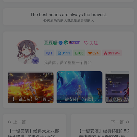
The best hearts are always the bravest.
心灵最高尚的人也总是最勇敢的人
豆豆呀
关注
1
3111
65
524
391W+
我爱你，爱了整整一个曾经
【一键安装】热门冒险策略类游戏崩坏：星穹铁道全新2.3版本一键端+一键代理+一键启动+免虚拟机
[一键安装] 【转载】原神3.4真端服务端+源码+配套客户端+详尽说明+GM工具+源码说明文件
上一篇
下一篇
【一键安装】经典天龙八部
【一键安装】经典怀旧2.5D
绝学降世+星盘名士+无字谱
奇迹端游怀旧奇迹S6+最新