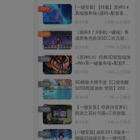
[一键安装] 【转载】原神3.4
TOP2
真端服务端+源码+配套客户
端+详尽说明+GM工具+源码
3年前
2.8W+人已阅读
说明文件
《崩坏3 7.9单机一键端》养
TOP3
成类角色扮演3D二次元游
戏、单机一键端、全角色可
2年前
2.5W+人已阅读
用、无限资源、附带保姆级
安装教程
《原神5.0》经典3D冒险端游
TOP4
+Win系一键服务端+配套PC
客户端+新版割草机+全系卡
2年前
1.9W+人已阅读
池文件
3D横版卡牌手游【口袋觉醒
TOP5
32SS凯路迪欧·觉悟】2023
整理Centos手工端服务端
3年前
1.7W+人已阅读
+支付对接+安卓苹果双端+运
营后台+GM授权后台+代理
【一键安装】经典仿官梦幻
TOP6
后台
西游之花好月圆+三经脉版本
+助战分角色+VIP礼包+会员
2年前
1.4W+人已阅读
卡+剧情活动+视频搭建及其
他修改资料
[一键安装] 崩坏3V1.5版本一
TOP7
键端启动端分享+一键代理