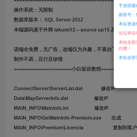
手游搭建
操作系统：无限制
新群号：5
数据库版本：
SQL Server 2012
本站资源
本端源码基于外网 takumi12 – source up15 及 Source Loui
论坛评论
本站全部
白嫖！
该端全免费，无广告，改端仅为兴趣，不喜勿下，别打击
本站全部资
制作不易，且行且珍惜
=====================小白架设教程=============
ConnectServer\ServerList.dat 修改IP
Data\MapServerInfo.dat 修改IP
MAIN_INFO\Maininfo.ini 修改IP
MAIN_INFO\GetMainInfo-Premium.exe 生成
MAIN_INFO\Premium\Licencia 复制到客