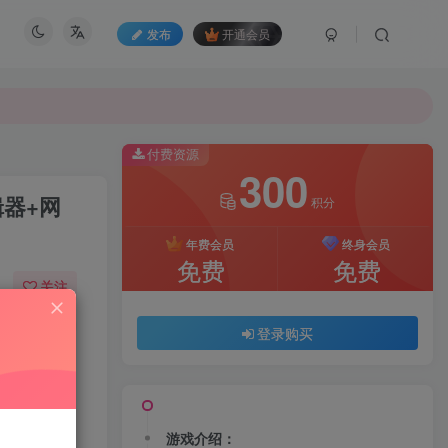
发布
开通会员
付费资源
300
辑器+网
积分
年费会员
终身会员
免费
免费
关注
10
159
登录购买
游戏介绍：