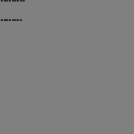
==========
=========