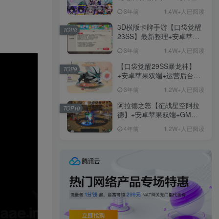
+免虚拟机一键启动+女武神
3年前
1.4W+人已阅读
ID+详细指令+极简一键修改
3D横版卡牌手游【口袋觉醒
TOP8
23SS】最新整理+安卓苹果
双端+运营后台+GM后台+详
3年前
1.4W+人已阅读
细搭建教程
【口袋觉醒29SS暴龙神】
TOP9
+安卓苹果双端+运营后台
+GM授权后台+ubuntu学习
3年前
1.2W+人已阅读
端
阿拉德之怒【征战星空阿拉
TOP10
德】+安卓苹果双端+GM授
权后台+运营后台+活动全开
4年前
1.2W+人已阅读
+详细教程