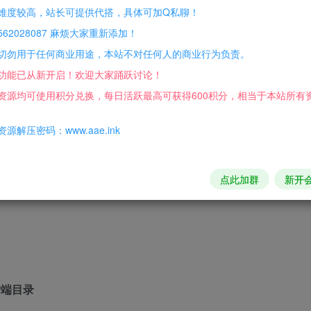
难度较高，站长可提供代搭，具体可加Q私聊！
62028087 麻烦大家重新添加！
切勿用于任何商业用途，本站不对任何人的商业行为负责。
s Emulator S4 S6 S8 (update 15)
功能已从新开启！欢迎大家踊跃讨论！
资源均可使用积分兑换，每日活跃最高可获得600积分，相当于本站所有
我积极性！
源解压密码：www.aae.ink
==========
点此加群
新开
户端目录