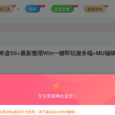
发现请向站长举报
+99
VIP
用工具
社区
小艾云盘
精美壁纸
侵权，请联系站长QQ466107887进行删除处理。
奇迹S6+最新整理Win一键即玩服务端+MU编
0
7
积分免费兑换！
艾尔资源网欢迎您！
仅限单机测试学习使用！请下载后24小时内删除
==========