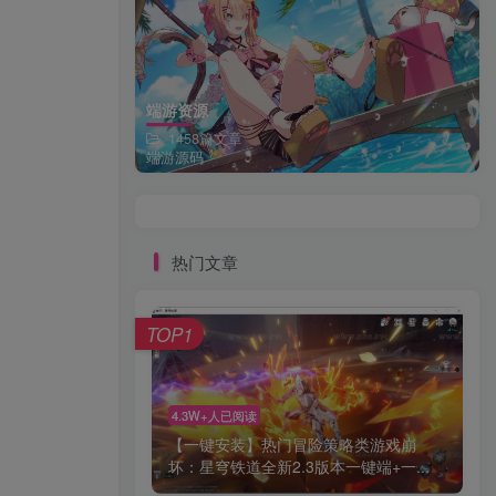
端游资源
1458篇文章
端游源码
热门文章
TOP1
4.3W+人已阅读
【一键安装】热门冒险策略类游戏崩
坏：星穹铁道全新2.3版本一键端+一...