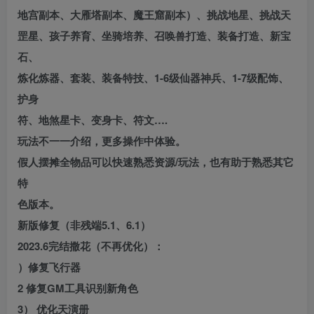
地宫副本、大雁塔副本、魔王窟副本）、挑战地星、挑战天
罡星、孩子养育、坐骑培养、召唤兽打造、装备打造、新宝
石、
炼化炼器、套装、装备特技、1-6级仙器神兵、1-7级配饰、
护身
符、地煞星卡、变身卡、符文….
玩法不一一介绍，更多操作中体验。
假人摆摊全物品可以快速熟悉资源/玩法，也有助于熟悉其它
特
色版本。
新版修复（非残端5.1、6.1）
2023.6完结撒花（不再优化）：
）修复飞行器
2 修复GM工具识别新角色
3） 优化天演册