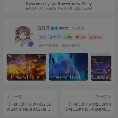
If you don’t try, you’ll never know. So try.
如果你不去试，你永远也不知道结果，所以去试试吧
豆豆呀
关注
1
3111
65
524
392W+
照亮前方的路，路就会被找到
【一键安装】热门冒险策略类游戏崩坏：星穹铁道全新2.3版本一键端+一键代理+一键启动+免虚拟机
[一键安装] 【转载】原神3.4真端服务端+源码+配套客户端+详尽说明+GM工具+源码说明文件
上一篇
下一篇
【一键安装】经典怀旧2.5D
【一键安装】经典2.5D端游
奇迹端游怀旧奇迹S6+最新
远征OL单机版+完整商城+新
整理Win一键即玩服务端
增神兵轮子翅膀+最新法宝