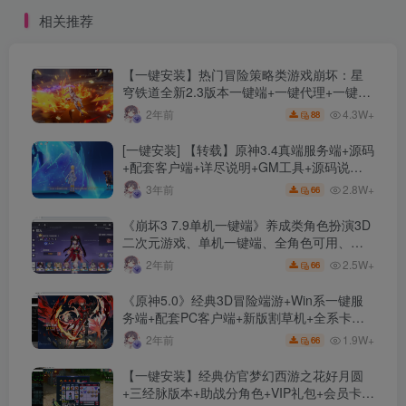
+MU编辑器+网页注册+PC客
+GM工具+使用教程+视频语
相关推荐
户端+详细教程
音安装教程
【一键安装】热门冒险策略类游戏崩坏：星
穹铁道全新2.3版本一键端+一键代理+一键启
动+免虚拟机
4.3W+
2年前
88
[一键安装] 【转载】原神3.4真端服务端+源码
+配套客户端+详尽说明+GM工具+源码说明
文件
2.8W+
3年前
66
《崩坏3 7.9单机一键端》养成类角色扮演3D
二次元游戏、单机一键端、全角色可用、无
限资源、附带保姆级安装教程
2.5W+
2年前
66
《原神5.0》经典3D冒险端游+Win系一键服
务端+配套PC客户端+新版割草机+全系卡池
文件
1.9W+
2年前
66
【一键安装】经典仿官梦幻西游之花好月圆
+三经脉版本+助战分角色+VIP礼包+会员卡