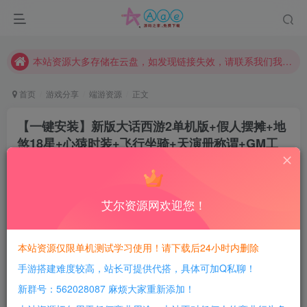
本站评论功能已从新开启！欢迎大家踊跃讨论！（用户每日活跃可得积分数量增加至600，加速获得更多免费资源！）
本站资源大多存储在云盘，如发现链接失效，请联系我们我们会第一时间更新。
本站一律禁止以任何方式发布或转载任何违法的相关信息，访客发现请向站长举报
现在赞助会员享受专属折扣，详情点击此条公告。
首页
游戏分享
端游资源
正文
请勿相信任何评论区广告！以免上当受骗！
【一键安装】新版大话西游2单机版+假人摆摊+地
本网站的文章部分内容可能来源于网络，仅供大家学习与参考，如有侵权，请联系站长QQ466107887进行删除处理。
煞18星+心猿时装+飞行坐骑+天演册称谓+GM工
具+免安装+免虚拟机+一键启动
豆豆呀
关注
2年前更新
艾尔资源网欢迎您！
2
1489
197
每日活跃最高可获得600积分！所有资源可以使用
本站资源仅限单机测试学习使用！请下载后24小时内删除
积分免费兑换！
手游搭建难度较高，站长可提供代搭，具体可加Q私聊！
游戏介绍：
新群号：562028087 麻烦大家重新添加！