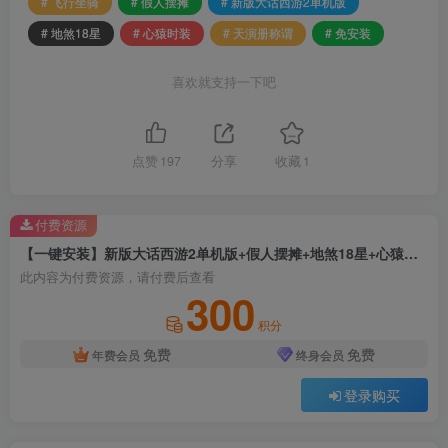
# 飞行坐骑
# 假人摆摊
# 新版大话西游2单机版
# 地煞18星
# 心猿时装
# 天演册称谓
# 免安装
喜欢就支持一下吧
点赞
197
分享
收藏
1
付费资源
【一键安装】新版大话西游2单机版+假人摆摊+地煞18星+心猿时装+飞行坐骑+天演册称谓+GM工具+免安装+免虚拟机+一键启动
此内容为付费资源，请付费后查看
300
积分
免费
免费
年费会员
终身会员
登录购买