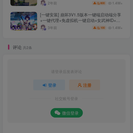
+剧情活动+视频搭建及其他修改资料
1.4W+
2年前
600
[一键安装] 崩坏3V1.5版本一键端启动端分享
+一键代理+免虚拟机一键启动+女武神ID+详
细指令+极简一键修改
1.4W+
3年前
100
评论
共2条
请登录后发表评论
登录
注册
社交账号登录
微信登录