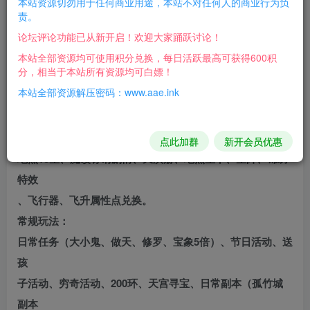
本站资源切勿用于任何商业用途，本站不对任何人的商业行为负
新版怀旧4族 -助战- 地煞十八星一一假人摆摊
责。
助战玩法：角色一键召唤组队，免多开窗口，一个界面操作5
论坛评论功能已从新开启！欢迎大家踊跃讨论！
个
本站全部资源均可使用积分兑换，每日活跃最高可获得600积
分，相当于本站所有资源均可白嫖！
独立角色，当然也可以多开窗口操作
本站全部资源解压密码：www.aae.ink
特色玩法：
新角色模型、假人摆摊（全物品）、加强怪物难度、自动日
常，
点此加群
新开会员优惠
地煞18星、魔改称谓剧情、天演册、地煞星卡、星阵、锦绣
特效
、飞行器、飞升属性点兑换。
常规玩法：
日常任务（大小鬼、做天、修罗、宝象5倍）、节日活动、送
孩
子活动、穷奇活动、200环、天宫寻宝、日常副本（孤竹城
副本