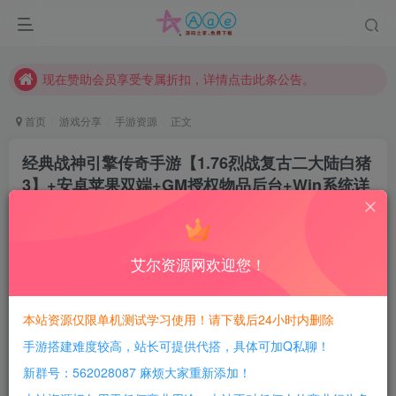
本站一律禁止以任何方式发布或转载任何违法的相关信息，访客发现请向站长举报
现在赞助会员享受专属折扣，详情点击此条公告。
请勿相信任何评论区广告！以免上当受骗！
本网站的文章部分内容可能来源于网络，仅供大家学习与参考，如有侵权，请联系站长QQ466107887进行删除处理。
首页
游戏分享
手游资源
正文
经典战神引擎传奇手游【1.76烈战复古二大陆白猪
3】+安卓苹果双端+GM授权物品后台+Win系统详
细搭建教程
豆豆呀
关注
2年前更新
艾尔资源网欢迎您！
0
595
109
每日活跃最高可获得600积分！所有资源可以使用
本站资源仅限单机测试学习使用！请下载后24小时内删除
积分免费兑换！
手游搭建难度较高，站长可提供代搭，具体可加Q私聊！
游戏介绍：
新群号：562028087 麻烦大家重新添加！