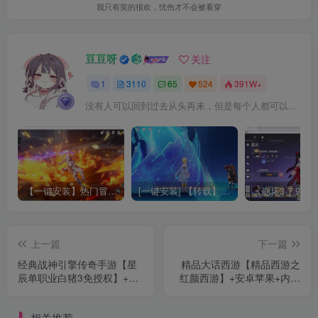
我只有笑的很欢，忧伤才不会被看穿
豆豆呀
关注
1
3110
65
524
391W+
没有人可以回到过去从头再来，但是每个人都可以从今天开始，创造一个全新的结局
【一键安装】热门冒险策略类游戏崩坏：星穹铁道全新2.3版本一键端+一键代理+一键启动+免虚拟机
[一键安装] 【转载】原神3.4真端服务端+源码+配套客户端+详尽说明+GM工具+源码说明文件
上一篇
下一篇
经典战神引擎传奇手游【星
精品大话西游【精品西游之
辰单职业白猪3免授权】+全
红颜西游】+安卓苹果+内置
物品GM授权后台+安卓苹果
GM版+JAVA后台+Linux手工
双端+Win系详细搭建教程
服务端+详细搭建教程
相关推荐