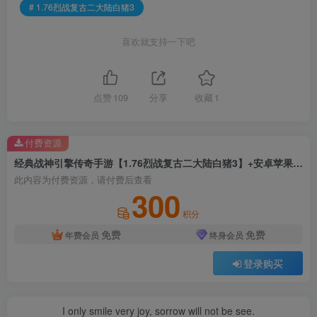
# 1.76烈战复古二大陆白猪3
喜欢就支持一下吧
点赞
109
分享
收藏
1
付费资源
经典战神引擎传奇手游【1.76烈战复古二大陆白猪3】+安卓苹果双端+GM授权物品后台+Win系统详细搭建教程
此内容为付费资源，请付费后查看
300
积分
免费
免费
年费会员
终身会员
登录购买
I only smile very joy, sorrow will not be see.