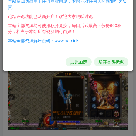
本站资源切勿用于任何商业用途，本站不对任何人的商业行为负
添加GM账号方法
责。
D:\mud2.0\Mir200\Envir\AdminList.txt
论坛评论功能已从新开启！欢迎大家踊跃讨论！
本站全部资源均可使用积分兑换，每日活跃最高可获得600积
在里面替换艾尔资源网成你的角色名字，注意！！前面
分，相当于本站所有资源均可白嫖！
的 *和空格 不能删除，然后重启M2
本站全部资源解压密码：www.aae.ink
游戏截图：
点此加群
新开会员优惠