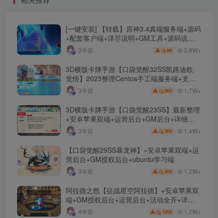
[一键安装] 【转载】原神3.4真端服务端+源码
+配套客户端+详尽说明+GM工具+源码说明
文件
2.8W+
3年前
66
3D横版卡牌手游【口袋觉醒32SS凯路迪欧·
觉悟】2023整理Centos手工端服务端+支付
对接+安卓苹果双端+运营后台+GM授权后台
1.7W+
3年前
300
+代理后台
3D横版卡牌手游【口袋觉醒23SS】最新整理
+安卓苹果双端+运营后台+GM后台+详细搭
建教程
1.4W+
3年前
300
【口袋觉醒29SS暴龙神】+安卓苹果双端+运
营后台+GM授权后台+ubuntu学习端
1.2W+
3年前
300
阿拉德之怒【征战星空阿拉德】+安卓苹果双
端+GM授权后台+运营后台+活动全开+详细
教程
1.2W+
4年前
1200