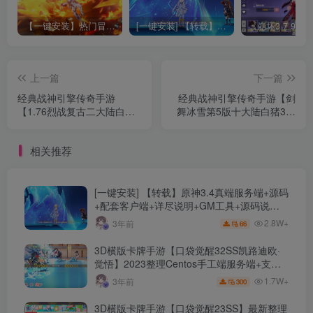
【一键安装】热门冒险策略类游戏崩坏：星穹铁道全新2.3版本一键端+一键代理+一键启动+免虚拟机
[一键安装] 【转载】原神3.4真端服务端+源码+配套客户端+详尽说明+GM工具+源码说明文件
上一篇
下一篇
经典战神引擎传奇手游
经典战神引擎传奇手游【剑
【1.76烈战复古二大陆白猪
舞冰雪第5版十大陆白猪3免
3】+安卓苹果双端+GM授权
授权】+全物品GM后台+安
物品后台+Win系统详细搭建
卓苹果双端+Win系统详细搭
相关推荐
教程
建教程+全套热更
[一键安装] 【转载】原神3.4真端服务端+源码
+配套客户端+详尽说明+GM工具+源码说明
文件
2.8W+
3年前
66
3D横版卡牌手游【口袋觉醒32SS凯路迪欧·
觉悟】2023整理Centos手工端服务端+支付
对接+安卓苹果双端+运营后台+GM授权后台
1.7W+
3年前
300
+代理后台
3D横版卡牌手游【口袋觉醒23SS】最新整理