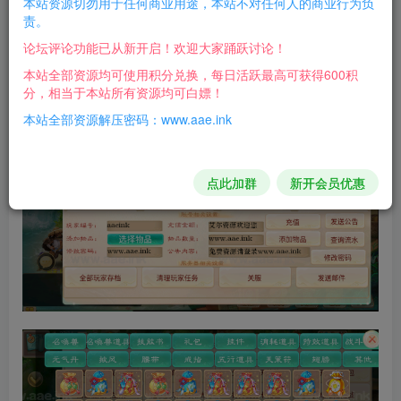
本站资源切勿用于任何商业用途，本站不对任何人的商业行为负
你可以在自己服务器上查看物品ID
责。
/home/xy-server/conf/json/game_conf.json
论坛评论功能已从新开启！欢迎大家踊跃讨论！
本站全部资源均可使用积分兑换，每日活跃最高可获得600积
游戏截图：
分，相当于本站所有资源均可白嫖！
本站全部资源解压密码：www.aae.ink
点此加群
新开会员优惠