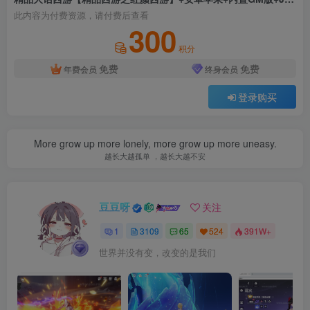
此内容为付费资源，请付费后查看
300
积分
免费
免费
年费会员
终身会员
登录购买
More grow up more lonely, more grow up more uneasy.
越长大越孤单 ，越长大越不安
豆豆呀
关注
1
3109
65
524
391W+
世界并没有变，改变的是我们