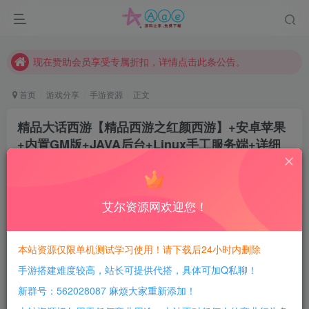
本站资源大多存储在云盘，如发现链接失效，请联系我们我们会第一时间更新。
本站一律禁止以任何方式发布或转载任何违法的相关信息，访客发现请向站长举报
现在赞助会员享受专属折扣，详情点击此条公告。
请勿相信任何评论区广告！以免上当受骗！
首页
游戏分享
手游资源
正文
本网站的文章部分内容可能来源于网络，仅供大家学习与参考，如有侵权，请联系站长QQ466107887进行删除处理。
精品大话西游【精品西游之红颜西游】+安卓苹果
+内置GM版+JAVA后台+Linux手工服务端+详细
搭建教程
豆豆呀
关注
2年前更新
艾尔资源网欢迎您！
0
673
157
每日活跃最高可获得600积分！所有资源可以使用
本站资源仅限单机测试学习使用！请下载后24小时内删除
积分免费兑换！
手游搭建难度较高，站长可提供代搭，具体可加Q私聊！
游戏介绍：
新群号：562028087 麻烦大家重新添加！