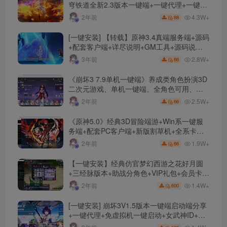
穹铁道全新2.3版本一键端+一键代理+一键启
动+免虚拟机
4.3W+
2年前
88
[一键安装] 【转载】原神3.4真端服务端+源码
+配套客户端+详尽说明+GM工具+源码说明
文件
2.8W+
3年前
66
《崩坏3 7.9单机一键端》养成类角色扮演3D
二次元游戏、单机一键端、全角色可用、无
限资源、附带保姆级安装教程
2.5W+
2年前
66
《原神5.0》经典3D冒险端游+Win系一键服
务端+配套PC客户端+新版割草机+全系卡池
文件
1.9W+
2年前
66
【一键安装】经典仿官梦幻西游之花好月圆
+三经脉版本+助战分角色+VIP礼包+会员卡
+剧情活动+视频搭建及其他修改资料
1.4W+
2年前
600
[一键安装] 崩坏3V1.5版本一键端启动端分享
+一键代理+免虚拟机一键启动+女武神ID+详
细指令+极简一键修改