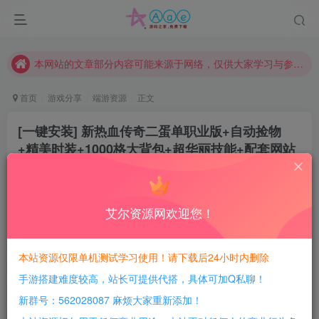
请勿相信任何评论区广告！以免上当受骗！
本网站的文章部分内容可能来源于网络，仅供大家学习与参考，如有侵权，请联系站长QQ466107887进行删除处理。
本站评论功能已从新开启！欢迎大家踊跃讨论！（用户每日活跃可得积分数量增加至600，加速获得更多免费资源！）
首页
游戏分享
端游资源
正文
本站资源大多存储在云盘，如发现链接失效，请联系我们我们会第一时间更新。
[一键安装] 新热血传奇二蛋单职业版+自动捡物
本站一律禁止以任何方式发布或转载任何违法的相关信息，访客发现请向站长举报
+精美时装+1000格大背包+超华丽技能+配套网站
现在赞助会员享受专属折扣，详情点击此条公告。
豆豆呀
请勿相信任何评论区广告！以免上当受骗！
关注
2年前更新
本网站的文章部分内容可能来源于网络，仅供大家学习与参考，如有侵权，请联系站长QQ466107887进行删除处理。
0
645
184
艾尔资源网欢迎您！
每日活跃最高可获得600积分！所有资源可以使用
积分免费兑换！
本站资源仅限单机测试学习使用！请下载后24小时内删除
手游搭建难度较高，站长可提供代搭，具体可加Q私聊！
游戏介绍：
新群号：562028087 麻烦大家重新添加！
精美时装+1000格大背包+超华丽技能+配套网站