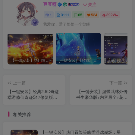
豆豆呀
关注
1
3111
65
524
392W+
我爱你，爱了整整一个曾经
【一键安装】热门冒险策略类游戏崩坏：星穹铁道全新2.3版本一键端+一键代理+一键启动+免虚拟机
[一键安装] 【转载】原神3.4真端服务端+源码+配套客户端+详尽说明+GM工具+源码说明文件
上一篇
下一篇
【一键安装】经典2.5D奇迹
【一键安装】游蝶武林外传
端游修仙奇迹S17修复版最
书生豪华版+内容最全+花雨
新整理Win一键即玩服务端
玄策+武器特七彩补特效
+MU工具+网页注册+PC客户
+GM工具
相关推荐
端+详细教程
【一键安装】热门冒险策略类游戏崩坏：星