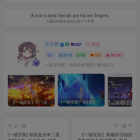
A man's best friends are his ten fingers.
人最好的朋友是自己的十个手指
豆豆呀
关注
1
3110
65
524
391W+
一路走到底，你就会发现那个最佳出口
【一键安装】热门冒险策略类游戏崩坏：星穹铁道全新2.3版本一键端+一键代理+一键启动+免虚拟机
[一键安装] 【转载】原神3.4真端服务端+源码+配套客户端+详尽说明+GM工具+源码说明文件
上一篇
下一篇
[一键安装] 新热血传奇二蛋
【一键安装】典藏怀旧端游