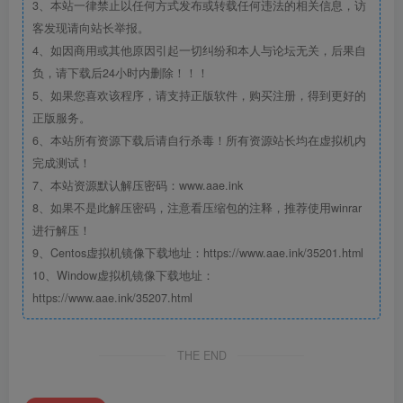
3、本站一律禁止以任何方式发布或转载任何违法的相关信息，访
客发现请向站长举报。
4、如因商用或其他原因引起一切纠纷和本人与论坛无关，后果自
负，请下载后24小时内删除！！！
5、如果您喜欢该程序，请支持正版软件，购买注册，得到更好的
正版服务。
6、本站所有资源下载后请自行杀毒！所有资源站长均在虚拟机内
完成测试！
7、本站资源默认解压密码：www.aae.ink
8、如果不是此解压密码，注意看压缩包的注释，推荐使用winrar
进行解压！
9、Centos虚拟机镜像下载地址：https://www.aae.ink/35201.html
10、Window虚拟机镜像下载地址：
https://www.aae.ink/35207.html
THE END