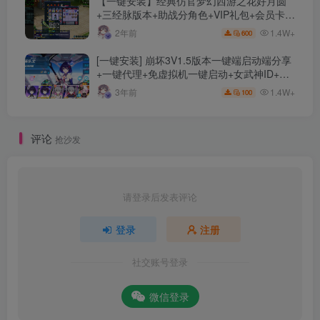
【一键安装】经典仿官梦幻西游之花好月圆
+三经脉版本+助战分角色+VIP礼包+会员卡
+剧情活动+视频搭建及其他修改资料
1.4W+
2年前
600
[一键安装] 崩坏3V1.5版本一键端启动端分享
+一键代理+免虚拟机一键启动+女武神ID+详
细指令+极简一键修改
1.4W+
3年前
100
评论
抢沙发
请登录后发表评论
登录
注册
社交账号登录
微信登录