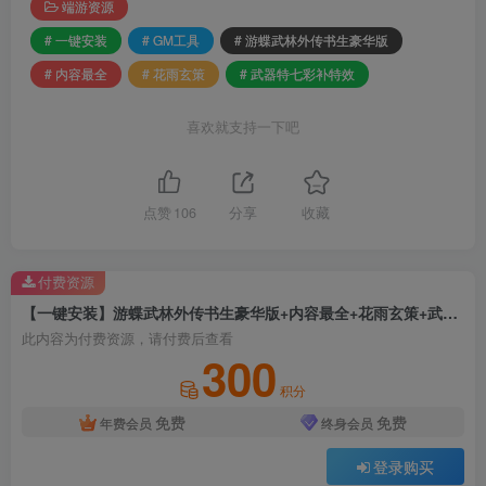
端游资源
# 一键安装
# GM工具
# 游蝶武林外传书生豪华版
# 内容最全
# 花雨玄策
# 武器特七彩补特效
喜欢就支持一下吧
点赞
106
分享
收藏
付费资源
【一键安装】游蝶武林外传书生豪华版+内容最全+花雨玄策+武器特七彩补特效+GM工具
此内容为付费资源，请付费后查看
300
积分
免费
免费
年费会员
终身会员
登录购买