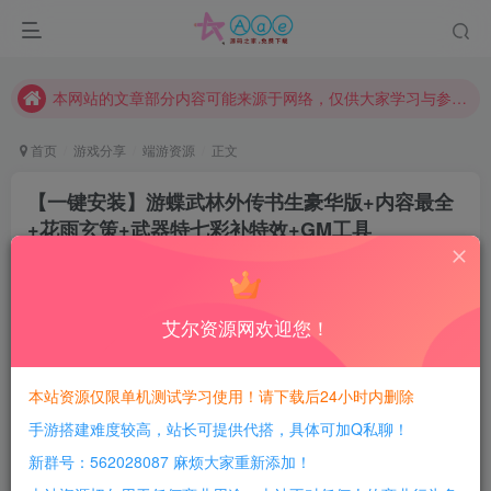
现在赞助会员享受专属折扣，详情点击此条公告。
请勿相信任何评论区广告！以免上当受骗！
本网站的文章部分内容可能来源于网络，仅供大家学习与参考，如有侵权，请联系站长QQ466107887进行删除处理。
首页
游戏分享
端游资源
正文
【一键安装】游蝶武林外传书生豪华版+内容最全
+花雨玄策+武器特七彩补特效+GM工具
豆豆呀
关注
2年前更新
0
830
106
艾尔资源网欢迎您！
每日活跃最高可获得600积分！所有资源可以使用
积分免费兑换！
本站资源仅限单机测试学习使用！请下载后24小时内删除
手游搭建难度较高，站长可提供代搭，具体可加Q私聊！
游戏介绍：
新群号：562028087 麻烦大家重新添加！
详见压缩包内的介绍！