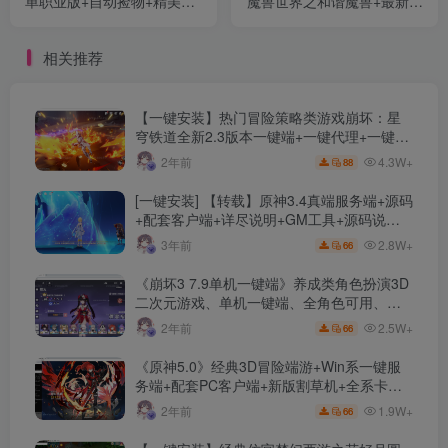
单职业版+自动捡物+精美时
魔兽世界之和谐魔兽+最新整
装+1000格大背包+超华丽技
理Win系服务端+网页注册
能+配套网站
+PC客户端+详细教程
相关推荐
【一键安装】热门冒险策略类游戏崩坏：星
穹铁道全新2.3版本一键端+一键代理+一键启
动+免虚拟机
4.3W+
2年前
88
[一键安装] 【转载】原神3.4真端服务端+源码
+配套客户端+详尽说明+GM工具+源码说明
文件
2.8W+
3年前
66
《崩坏3 7.9单机一键端》养成类角色扮演3D
二次元游戏、单机一键端、全角色可用、无
限资源、附带保姆级安装教程
2.5W+
2年前
66
《原神5.0》经典3D冒险端游+Win系一键服
务端+配套PC客户端+新版割草机+全系卡池
文件
1.9W+
2年前
66