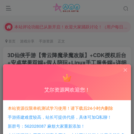
请勿相信任何评论区广告！以免上当受骗！
本网站的文章部分内容可能来源于网络，仅供大家学习与参考，如有侵权，请联系站长QQ466107887进行删除处理。
本站评论功能已从新开启！欢迎大家踊跃讨论！（用户每日活跃可得积分数量增加至600，加速获得更多免费资源！）
本站资源大多存储在云盘，如发现链接失效，请联系我们我们会第一时间更新。
首页
游戏分享
手游资源
正文
本站一律禁止以任何方式发布或转载任何违法的相关信息，访客发现请向站长举报
3D仙侠手游【青云降魔录魔改版】+CDK授权后台
现在赞助会员享受专属折扣，详情点击此条公告。
+安卓苹果双端+假人陪玩+Linux手工服务端+详细
请勿相信任何评论区广告！以免上当受骗！
搭建教程
本网站的文章部分内容可能来源于网络，仅供大家学习与参考，如有侵权，请联系站长QQ466107887进行删除处理。
豆豆呀
关注
2年前更新
艾尔资源网欢迎您！
1
881
79
每日活跃最高可获得600积分！所有资源可以使用
本站资源仅限单机测试学习使用！请下载后24小时内删除
积分免费兑换！
手游搭建难度较高，站长可提供代搭，具体可加Q私聊！
游戏介绍：
新群号：562028087 麻烦大家重新添加！