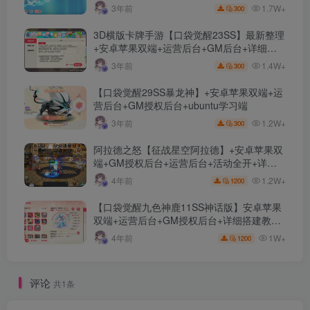
对接+安卓苹果双端+运营后台+GM授权后台
1.7W+
3年前
300
+代理后台
3D横版卡牌手游【口袋觉醒23SS】最新整理
+安卓苹果双端+运营后台+GM后台+详细搭
建教程
1.4W+
3年前
300
【口袋觉醒29SS暴龙神】+安卓苹果双端+运
营后台+GM授权后台+ubuntu学习端
1.2W+
3年前
300
阿拉德之怒【征战星空阿拉德】+安卓苹果双
端+GM授权后台+运营后台+活动全开+详细
教程
1.2W+
4年前
1200
【口袋觉醒九色神鹿11SS神话版】安卓苹果
双端+运营后台+GM授权后台+详细搭建教
程。
1W+
4年前
1200
评论
共1条