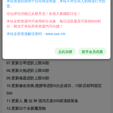
本站资源切勿用于任何商业用途，本站不对任何人的商业行为负
========================================
责。
论坛评论功能已从新开启！欢迎大家踊跃讨论！
01.更新修复坐骑15阶不显示
本站全部资源均可使用积分兑换，每日活跃最高可获得600积
02.更新修复高阶显示乱码
分，相当于本站所有资源均可白嫖！
03.更新坐骑进阶上限30阶
本站全部资源解压密码：www.aae.ink
04.更新翅膀进阶上限30阶
05.更新面具进阶上限30阶
点此加群
新开会员优惠
06.更新麒麟臂进阶上限30阶
07.更新古琴进阶上限30阶
08.更新火炮进阶上限30阶
09.更新魂器进阶上限30阶
10.更新修改坐骑,翅膀等进阶6次必成功，15阶后材料固定
500
11.更新人 魔 仙 神 混沌五套200级顶级装备
12.更新22个全新魔宠物