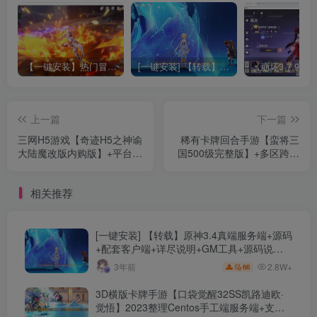
【一键安装】热门冒险策略类游戏崩坏：星穹铁道全新2.3版本一键端+一键代理+一键启动+免虚拟机
[一键安装] 【转载】原神3.4真端服务端+源码+配套客户端+详尽说明+GM工具+源码说明文件
上一篇
下一篇
三网H5游戏【奇迹H5之神谕
稀有卡牌回合手游【蛮将三
大陆魔改版内购版】+平台币
国500级完整版】+多区跨服
GM授权后台+简易安卓
+全物品ID+自定义英雄+GM
APP+Linux手工服务端+详细
授权后台+安卓苹果双端
相关推荐
搭建教程
+Linux手工服务端搭建教程
[一键安装] 【转载】原神3.4真端服务端+源码
+配套客户端+详尽说明+GM工具+源码说明
文件
2.8W+
3年前
66
3D横版卡牌手游【口袋觉醒32SS凯路迪欧·
觉悟】2023整理Centos手工端服务端+支付