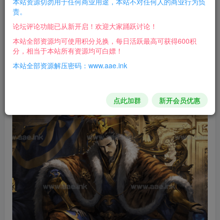
本站资源切勿用于任何商业用途，本站不对任何人的商业行为负
闪烁换皮游戏，玩起来还不错，苹果端我没测试，自行
责。
测试吧，安卓我使用的雷电模拟器！
论坛评论功能已从新开启！欢迎大家踊跃讨论！
本站全部资源均可使用积分兑换，每日活跃最高可获得600积
游戏截图：
分，相当于本站所有资源均可白嫖！
本站全部资源解压密码：www.aae.ink
点此加群
新开会员优惠