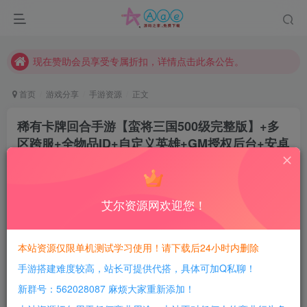
本站一律禁止以任何方式发布或转载任何违法的相关信息，访客发现请向站长举报
现在赞助会员享受专属折扣，详情点击此条公告。
请勿相信任何评论区广告！以免上当受骗！
本网站的文章部分内容可能来源于网络，仅供大家学习与参考，如有侵权，请联系站长QQ466107887进行删除处理。
首页
游戏分享
手游资源
正文
稀有卡牌回合手游【蛮将三国500级完整版】+多
区跨服+全物品ID+自定义英雄+GM授权后台+安卓
苹果双端+Linux手工服务端搭建教程
豆豆呀
关注
2年前更新
艾尔资源网欢迎您！
3
873
123
每日活跃最高可获得600积分！所有资源可以使用
本站资源仅限单机测试学习使用！请下载后24小时内删除
积分免费兑换！
手游搭建难度较高，站长可提供代搭，具体可加Q私聊！
游戏介绍：
新群号：562028087 麻烦大家重新添加！