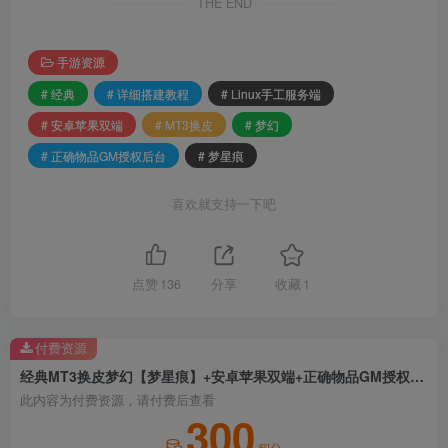
THE END
手游资源
# 经典
# 详细搭建教程
# Linux手工服务端
# 安卓苹果双端
# MT3换皮
# 梦幻
# 正确物品GM授权后台
# 梦星痕
喜欢就支持一下吧
点赞
136
分享
收藏
1
付费资源
经典MT3换皮梦幻【梦星痕】+安卓苹果双端+正确物品GM授权后台+Linux手工服务端+详细搭建教程
此内容为付费资源，请付费后查看
300
积分