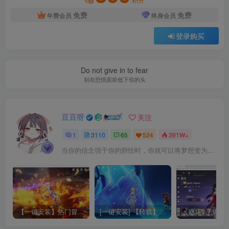
免费
免费
年费会员
终身会员
登录购买
Do not give in to fear
别在恐惧面前低下你的头
豆豆呀
关注
1
3110
65
524
391W+
当你的信念强于你的胆怯时，你就可以将梦想变为现实了
【一键安装】热门冒险策略类游戏崩坏：星穹铁道全新2.3版本一键端+一键代理+一键启动+免虚拟机
[一键安装] 【转载】原神3.4真端服务端+源码+配套客户端+详尽说明+GM工具+源码说明文件