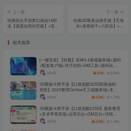
上一篇
下一篇
经典回合手游梦幻诛仙14职
经典3D唯美仙侠手游【天地
业【逍遥仙境仿官版】+安卓
决+龙将斩千+八职业】+多
苹果双端+GM后台+Linux手
区跨服+开服清档+GM授权
工服务端+详细搭建教程
后台+安卓+全套源码+管理
相关推荐
后台+详细搭建教程
[一键安装] 【转载】原神3.4真端服务端+源码
+配套客户端+详尽说明+GM工具+源码说明
文件
2.8W+
3年前
66
3D横版卡牌手游【口袋觉醒32SS凯路迪欧·
觉悟】2023整理Centos手工端服务端+支付
对接+安卓苹果双端+运营后台+GM授权后台
1.7W+
3年前
300
+代理后台
3D横版卡牌手游【口袋觉醒23SS】最新整理
+安卓苹果双端+运营后台+GM后台+详细搭
建教程
1.4W+
3年前
300