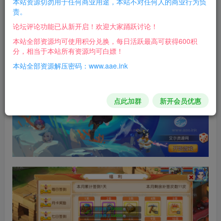
本站资源切勿用于任何商业用途，本站不对任何人的商业行为负
梦幻公告路径：\www\wwwroot\88\default.html
责。
论坛评论功能已从新开启！欢迎大家踊跃讨论！
游戏截图：
本站全部资源均可使用积分兑换，每日活跃最高可获得600积
分，相当于本站所有资源均可白嫖！
本站全部资源解压密码：www.aae.ink
点此加群
新开会员优惠