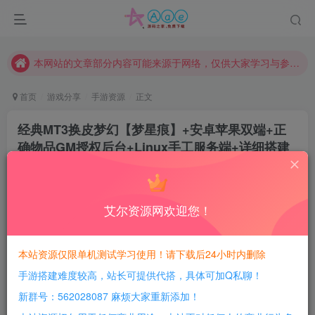
现在赞助会员享受专属折扣，详情点击此条公告。
请勿相信任何评论区广告！以免上当受骗！
本网站的文章部分内容可能来源于网络，仅供大家学习与参考，如有侵权，请联系站长QQ466107887进行删除处理。
首页
游戏分享
手游资源
正文
经典MT3换皮梦幻【梦星痕】+安卓苹果双端+正
确物品GM授权后台+Linux手工服务端+详细搭建
教程
豆豆呀
关注
2年前更新
艾尔资源网欢迎您！
3
776
136
每日活跃最高可获得600积分！所有资源可以使用
本站资源仅限单机测试学习使用！请下载后24小时内删除
积分免费兑换！
手游搭建难度较高，站长可提供代搭，具体可加Q私聊！
游戏介绍：
新群号：562028087 麻烦大家重新添加！