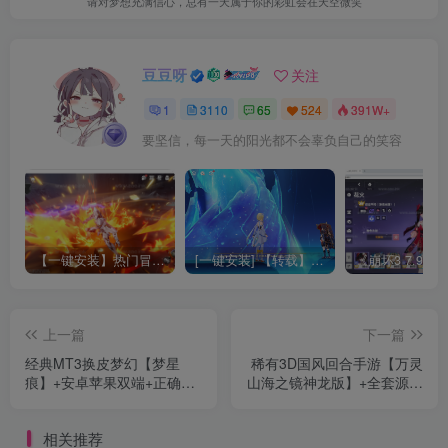
请对梦想充满信心，总有一天属于你的彩虹会在天空微笑
豆豆呀
关注
1
3110
65
524
391W+
要坚信，每一天的阳光都不会辜负自己的笑容
【一键安装】热门冒险策略类游戏崩坏：星穹铁道全新2.3版本一键端+一键代理+一键启动+免虚拟机
[一键安装] 【转载】原神3.4真端服务端+源码+配套客户端+详尽说明+GM工具+源码说明文件
上一篇
下一篇
经典MT3换皮梦幻【梦星
稀有3D国风回合手游【万灵
痕】+安卓苹果双端+正确物
山海之镜神龙版】+全套源码
品GM授权后台+Linux手工服
+安卓苹果双端+GM授权后
务端+详细搭建教程
台+运营后台+假人陪玩
相关推荐
+Linux手工服务端+详细搭建