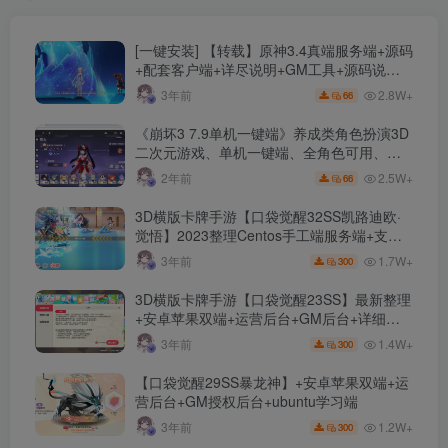
教程
[一键安装] 【转载】原神3.4真端服务端+源码
+配套客户端+详尽说明+GM工具+源码说明
文件
2.8W+
3年前
66
《崩坏3 7.9单机一键端》养成类角色扮演3D
二次元游戏、单机一键端、全角色可用、无
限资源、附带保姆级安装教程
2.5W+
2年前
66
3D横版卡牌手游【口袋觉醒32SS凯路迪欧·
觉悟】2023整理Centos手工端服务端+支付
对接+安卓苹果双端+运营后台+GM授权后台
1.7W+
3年前
300
+代理后台
3D横版卡牌手游【口袋觉醒23SS】最新整理
+安卓苹果双端+运营后台+GM后台+详细搭
建教程
1.4W+
3年前
300
【口袋觉醒29SS暴龙神】+安卓苹果双端+运
营后台+GM授权后台+ubuntu学习端
1.2W+
3年前
300