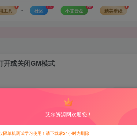
第一时间更新。
+99
VIP
用工具
社区
小艾云盘
精美壁纸
发现请向站长举报
侵权，请联系站长QQ466107887进行删除处理。
打开或关闭GM模式
2
7
积分免费兑换！
艾尔资源网欢迎您！
仅限单机测试学习使用！请下载后24小时内删除