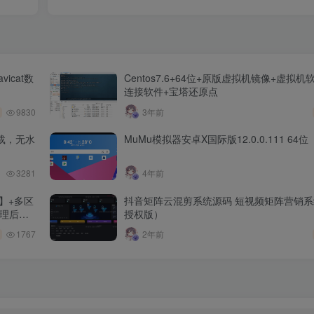
icat数
Centos7.6+64位+原版虚拟机镜像+虚拟机
连接软件+宝塔还原点
9830
3年前
载，无水
MuMu模拟器安卓X国际版12.0.0.111 64位
3281
4年前
】+多区
抖音矩阵云混剪系统源码 短视频矩阵营销系统V
管理后台
授权版）
1767
2年前