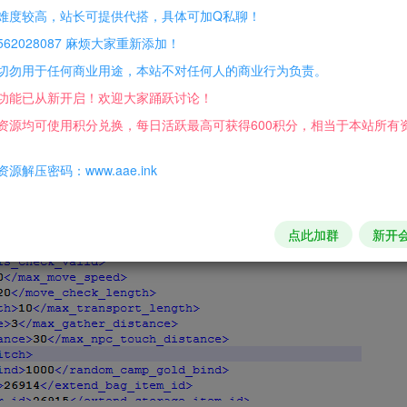
难度较高，站长可提供代搭，具体可加Q私聊！
config\otherconfig.xml文件中将gm_switch改为1是开启改为0是关闭
62028087 麻烦大家重新添加！
切勿用于任何商业用途，本站不对任何人的商业行为负责。
功能已从新开启！欢迎大家踊跃讨论！
资源均可使用积分兑换，每日活跃最高可获得600积分，相当于本站所有
源解压密码：www.aae.ink
点此加群
新开