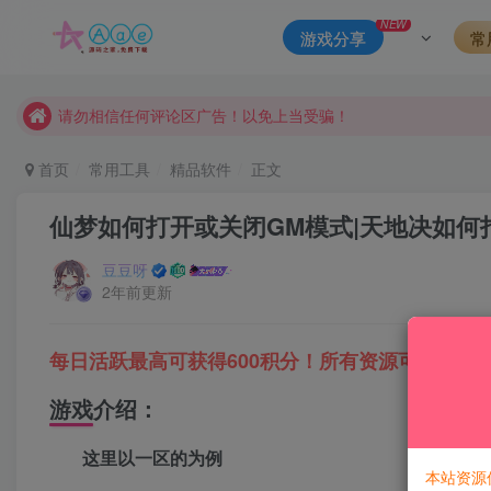
本站资源大多存储在云盘，如发现链接失效，请联系我们我们会
NEW
游戏分享
常
本站一律禁止以任何方式发布或转载任何违法的相关信息，访客
现在赞助会员享受专属折扣，详情点击此条公告。
请勿相信任何评论区广告！以免上当受骗！
本网站的文章部分内容可能来源于网络，仅供大家学习与参考，如有
首页
常用工具
精品软件
正文
仙梦如何打开或关闭GM模式|天地决如何
豆豆呀
2年前更新
每日活跃最高可获得600积分！所有资源可以使用
游戏介绍：
这里以一区的为例
本站资源