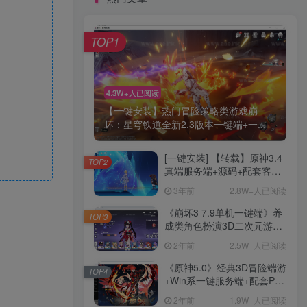
TOP1
4.3W+人已阅读
【一键安装】热门冒险策略类游戏崩
坏：星穹铁道全新2.3版本一键端+一...
[一键安装] 【转载】原神3.4
TOP2
真端服务端+源码+配套客户
端+详尽说明+GM工具+源码
3年前
2.8W+人已阅读
说明文件
《崩坏3 7.9单机一键端》养
TOP3
成类角色扮演3D二次元游
戏、单机一键端、全角色可
2年前
2.5W+人已阅读
用、无限资源、附带保姆级
安装教程
《原神5.0》经典3D冒险端游
TOP4
+Win系一键服务端+配套PC
客户端+新版割草机+全系卡
2年前
1.9W+人已阅读
池文件