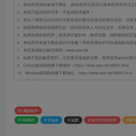
1、本站所有源码来源于网络，源码/软件只是供大家单机研究学习之用，
2、本站只提供软件共享！不提供技术服务！
3、本站一律禁止以任何方式发布或转载任何违法的相关信息，访客
4、如因商用或其他原因引起一切纠纷和本人与论坛无关，后果自负，
5、如果您喜欢该程序，请支持正版软件，购买注册，得到更好的正
6、本站所有资源下载后请自行杀毒！所有资源站长均在虚拟机内完
7、本站资源默认解压密码：www.aae.ink
8、如果不是此解压密码，注意看压缩包的注释，推荐使用winrar进
9、Centos虚拟机镜像下载地址：https://www.aae.ink/35201.html
10、Window虚拟机镜像下载地址：https://www.aae.ink/35207.html
精品软件
# GM模式
# 天地决
# 仙梦
# 如何打开或关闭
# 如