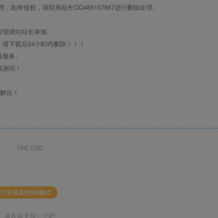
如有侵权，请联系站长QQ466107887进行删除处理。
发现请向站长举报。
请下载后24小时内删除！！！
版服务。
成测试！
行解压！
THE END
何打开或关闭GM模式
喜欢就支持一下吧