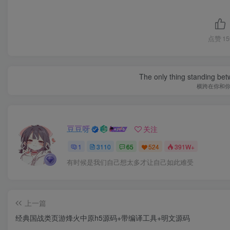
点赞
15
The only thing standing bet
横跨在你和
豆豆呀
关注
1
3110
65
524
391W+
有时候是我们自己想太多才让自己如此难受
上一篇
经典国战类页游烽火中原h5源码+带编译工具+明文源码