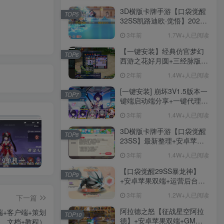
3D横版卡牌手游【口袋觉醒
TOP5
32SS凯路迪欧·觉悟】2023
整理Centos手工端服务端
3年前
1.7W+人已阅读
+支付对接+安卓苹果双端+运
营后台+GM授权后台+代理
【一键安装】经典仿官梦幻
TOP6
后台
西游之花好月圆+三经脉版本
+助战分角色+VIP礼包+会员
2年前
1.4W+人已阅读
卡+剧情活动+视频搭建及其
他修改资料
[一键安装] 崩坏3V1.5版本一
TOP7
键端启动端分享+一键代理
+免虚拟机一键启动+女武神
3年前
1.4W+人已阅读
ID+详细指令+极简一键修改
3D横版卡牌手游【口袋觉醒
TOP8
23SS】最新整理+安卓苹果
双端+运营后台+GM后台+详
3年前
1.4W+人已阅读
细搭建教程
《崩坏3 7.9单机一键端》养成类角色扮演3D二次元游戏、单机一键端、全角色可用、无限资源、附带保姆级安装教程
《原神5.0》经典3D冒险端游+Win系一键服务端+配套PC客户端+新版割草机+全系卡池文件
3D横版卡牌手游【口袋觉醒32SS凯路迪欧·觉悟】2023整理Centos手工端服务端+支付对接+安卓苹果双端+运营后台+GM授权后台+代理后台
【口袋觉醒29SS暴龙神】
TOP9
+安卓苹果双端+运营后台
+GM授权后台+ubuntu学习
3年前
1.2W+人已阅读
下一篇
端
阿拉德之怒【征战星空阿拉
+客户端+策划
TOP10
德】+安卓苹果双端+GM授
文档+教程）