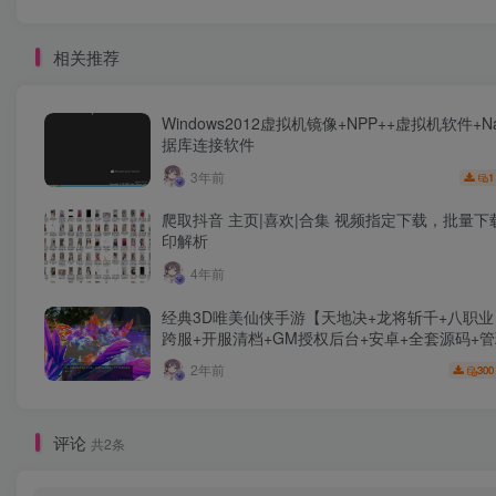
相关推荐
Windows2012虚拟机镜像+NPP++虚拟机软件+Nav
据库连接软件
3年前
1
爬取抖音 主页|喜欢|合集 视频指定下载，批量下
印解析
4年前
经典3D唯美仙侠手游【天地决+龙将斩千+八职业
跨服+开服清档+GM授权后台+安卓+全套源码+
+详细搭建教程
2年前
300
评论
共2条