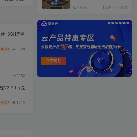
权后台+运营后台+活动全开
4年前
1.2W+人已阅读
+详细教程
软件+SSH远程
8629
1
2252
2.2.1（免
1615
1