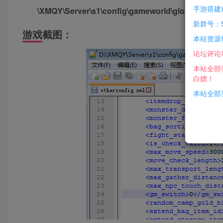
手游搭建
\XMQY\Server\s1\config\gameworld\global
新群号：5
游戏截图：
本站资源
论坛评论
本站全部
白嫖！
本站全部资