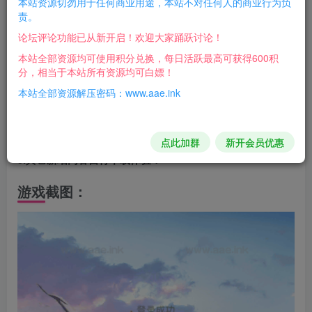
本站资源切勿用于任何商业用途，本站不对任何人的商业行为负
责。
游戏介绍：
论坛评论功能已从新开启！欢迎大家踊跃讨论！
版本介绍：
本站全部资源均可使用积分兑换，每日活跃最高可获得600积
分，相当于本站所有资源均可白嫖！
1.新增动态称号
本站全部资源解压密码：www.aae.ink
2.新增太古龙魂、绝世鲲鹏、穷奇、凯撒、岩魂等珍兽
3.修复管理后台合服、一键踢出等功能
4.修复双区GM后台
点此加群
新开会员优惠
5.其它新增内容自行下载体验！
游戏截图：