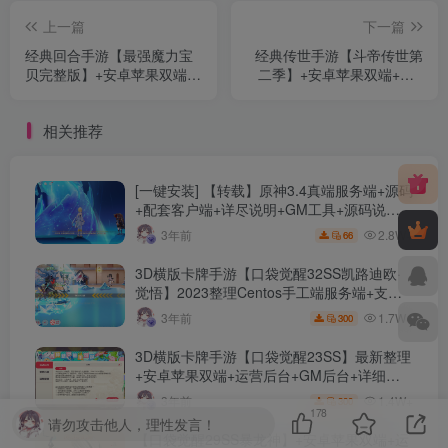
上一篇
下一篇
经典回合手游【最强魔力宝
经典传世手游【斗帝传世第
贝完整版】+安卓苹果双端
二季】+安卓苹果双端+GM
+多区+多功能/CDK/GM授权
授权后台+Linux手工服务端
后台+Windows详细搭建教程
+详细搭建教程
相关推荐
[一键安装] 【转载】原神3.4真端服务端+源码
+配套客户端+详尽说明+GM工具+源码说明
文件
2.8W+
3年前
66
3D横版卡牌手游【口袋觉醒32SS凯路迪欧·
觉悟】2023整理Centos手工端服务端+支付
对接+安卓苹果双端+运营后台+GM授权后台
1.7W+
3年前
300
+代理后台
3D横版卡牌手游【口袋觉醒23SS】最新整理
+安卓苹果双端+运营后台+GM后台+详细搭
建教程
1.4W+
3年前
300
178
请勿攻击他人，理性发言！
【口袋觉醒29SS暴龙神】+安卓苹果双端+运