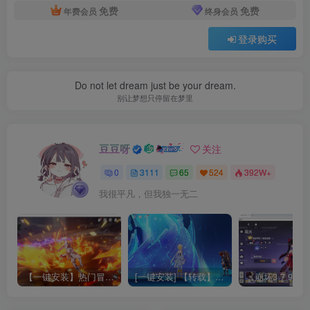
免费
免费
年费会员
终身会员
登录购买
Do not let dream just be your dream.
别让梦想只停留在梦里
豆豆呀
关注
0
3111
65
524
392W+
我很平凡，但我独一无二
【一键安装】热门冒险策略类游戏崩坏：星穹铁道全新2.3版本一键端+一键代理+一键启动+免虚拟机
[一键安装] 【转载】原神3.4真端服务端+源码+配套客户端+详尽说明+GM工具+源码说明文件