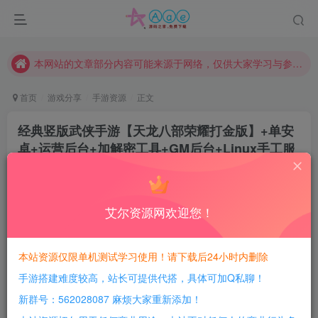
请勿相信任何评论区广告！以免上当受骗！
本网站的文章部分内容可能来源于网络，仅供大家学习与参考，如有侵权，请联系站长QQ466107887进行删除处理。
本站评论功能已从新开启！欢迎大家踊跃讨论！（用户每日活跃可得积分数量增加至600，加速获得更多免费资源！）
本站资源大多存储在云盘，如发现链接失效，请联系我们我们会第一时间更新。
首页
游戏分享
手游资源
正文
本站一律禁止以任何方式发布或转载任何违法的相关信息，访客发现请向站长举报
经典竖版武侠手游【天龙八部荣耀打金版】+单安
现在赞助会员享受专属折扣，详情点击此条公告。
卓+运营后台+加解密工具+GM后台+Linux手工服
请勿相信任何评论区广告！以免上当受骗！
务+详细搭建教程
本网站的文章部分内容可能来源于网络，仅供大家学习与参考，如有侵权，请联系站长QQ466107887进行删除处理。
豆豆呀
关注
2年前更新
艾尔资源网欢迎您！
0
562
178
每日活跃最高可获得600积分！所有资源可以使用
本站资源仅限单机测试学习使用！请下载后24小时内删除
积分免费兑换！
手游搭建难度较高，站长可提供代搭，具体可加Q私聊！
本站全部资源均可使用积分兑换，每日活跃最高可获得
新群号：562028087 麻烦大家重新添加！
600积分，相当于本站所有资源均可白嫖！