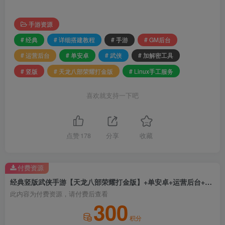
手游资源
# 经典
# 详细搭建教程
# 手游
# GM后台
# 运营后台
# 单安卓
# 武侠
# 加解密工具
# 竖版
# 天龙八部荣耀打金版
# Linux手工服务
喜欢就支持一下吧
点赞
178
分享
收藏
付费资源
经典竖版武侠手游【天龙八部荣耀打金版】+单安卓+运营后台+加解密工具+GM后台+Linux手工服务+详细搭建教程
此内容为付费资源，请付费后查看
300
积分