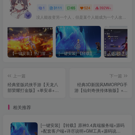
1
3111
65
524
392W+
没人能改变另一个人，但是某个人能成为一个人改变的原因
【一键安装】热门冒险策略类游戏崩坏：星穹铁道全新2.3版本一键端+一键代理+一键启动+免虚拟机
[一键安装] 【转载】原神3.4真端服务端+源码+配套客户端+详尽说明+GM工具+源码说明文件
上一篇
下一篇
经典竖版武侠手游【天龙八
经典3D新国风MMORPG手
部荣耀打金版】+单安卓+运
游【仙剑奇侠传体验版】+单
营后台+加解密工具+GM后
安卓+Linux手工服务端+详细
台+Linux手工服务+详细搭建
搭建教程
相关推荐
教程
[一键安装] 【转载】原神3.4真端服务端+源码
+配套客户端+详尽说明+GM工具+源码说明