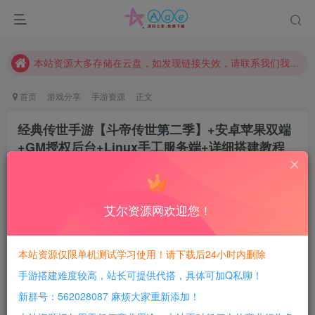
本网站的文章部分内容可能来源于网络，仅供大家学习与参考，如有侵权，请联系站长QQ466107887进行删除处理。
本站评论功能已从新开启！欢迎大家踊跃讨论！（用户每日活跃可得积分数量增加至600，加速获得更多免费资源！）
本站资源大多存储在云盘，如发现链接失效，请联系我们我们会第一时间更新。
本站一律禁止以任何方式发布或转载任何违法的相关信息，访客发现请向站长举报
首页
游戏分享
手游资源
正文
现在赞助会员享受专属折扣，详情点击此条公告。
经典传世手游【斗帝传世第二季】+安卓苹果双端
请勿相信任何评论区广告！以免上当受骗！
+GM授权后台+Linux手工服务端+详细搭建教程
本网站的文章部分内容可能来源于网络，仅供大家学习与参考，如有侵权，请联系站长QQ466107887进行删除处理。
豆豆呀
关注
2年前更新
1
642
194
艾尔资源网欢迎您！
每日活跃最高可获得600积分！所有资源可以使用
积分免费兑换！
本站资源仅限单机测试学习使用！请下载后24小时内删除
本站全部资源均可使用积分兑换，每日活跃最高可获得
手游搭建难度较高，站长可提供代搭，具体可加Q私聊！
600积分，相当于本站所有资源均可白嫖！
新群号：562028087 麻烦大家重新添加！