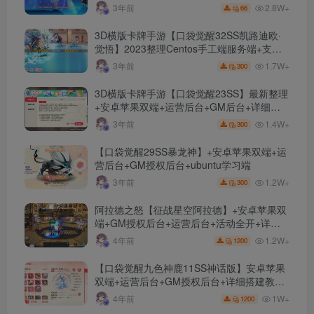
文件
2.8W+
3年前
66
3D横版卡牌手游【口袋觉醒32SS凯路迪欧·
觉悟】2023整理Centos手工端服务端+支付
对接+安卓苹果双端+运营后台+GM授权后台
1.7W+
3年前
300
+代理后台
3D横版卡牌手游【口袋觉醒23SS】最新整理
+安卓苹果双端+运营后台+GM后台+详细搭
建教程
1.4W+
3年前
300
【口袋觉醒29SS暴龙神】+安卓苹果双端+运
营后台+GM授权后台+ubuntu学习端
1.2W+
3年前
300
阿拉德之怒【征战星空阿拉德】+安卓苹果双
端+GM授权后台+运营后台+活动全开+详细
教程
1.2W+
4年前
1200
【口袋觉醒九色神鹿11SS神话版】安卓苹果
双端+运营后台+GM授权后台+详细搭建教
程。
1W+
4年前
1200