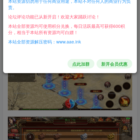
本站资源切勿用于任何商业用途，本站不对任何人的商业行为负
游戏介绍：
责。
论坛评论功能已从新开启！欢迎大家踊跃讨论！
感觉挺复古的，还是白日门比较好玩，自行测试吧！
本站全部资源均可使用积分兑换，每日活跃最高可获得600积
游戏截图：
分，相当于本站所有资源均可白嫖！
本站全部资源解压密码：www.aae.ink
点此加群
新开会员优惠