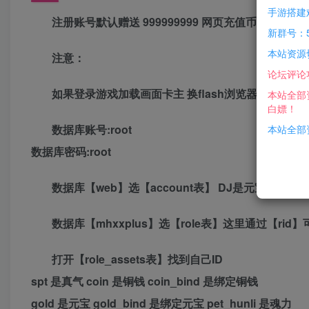
手游搭建
注册账号默认赠送 999999999 网页充值币 和99999
新群号：5
本站资源
注意：
论坛评论
如果登录游戏加载画面卡主 换flash浏览器
本站全部
白嫖！
数据库账号:root
本站全部资
数据库密码:root
数据库【web】选【account表】 DJ是元宝 ZS是钻
数据库【mhxxplus】选【role表】这里通过【rid
打开【role_assets表】找到自己ID
spt 是真气 coin 是铜钱 coin_bind 是绑定铜钱
gold 是元宝 gold_bind 是绑定元宝 pet_hunli 是魂力