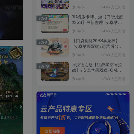
+免虚拟机一键启动+女武神
3年前
1.4W+人已阅读
ID+详细指令+极简一键修改
3D横版卡牌手游【口袋觉醒
TOP8
23SS】最新整理+安卓苹果
双端+运营后台+GM后台+详
3年前
1.4W+人已阅读
细搭建教程
【口袋觉醒29SS暴龙神】
TOP9
+安卓苹果双端+运营后台
+GM授权后台+ubuntu学习
3年前
1.2W+人已阅读
端
阿拉德之怒【征战星空阿拉
TOP10
德】+安卓苹果双端+GM授
权后台+运营后台+活动全开
4年前
1.2W+人已阅读
+详细教程