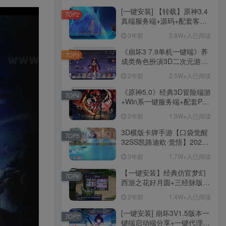
[一键安装] 【转载】原神3.4
TOP2
真端服务端+源码+配套客户
端+详尽说明+GM工具+源码
3年前
2.8W+人已阅读
说明文件
《崩坏3 7.9单机一键端》养
TOP3
成类角色扮演3D二次元游
戏、单机一键端、全角色可
2年前
2.5W+人已阅读
用、无限资源、附带保姆级
安装教程
《原神5.0》经典3D冒险端游
TOP4
+Win系一键服务端+配套PC
客户端+新版割草机+全系卡
2年前
1.9W+人已阅读
池文件
3D横版卡牌手游【口袋觉醒
TOP5
32SS凯路迪欧·觉悟】2023
整理Centos手工端服务端
3年前
1.7W+人已阅读
+支付对接+安卓苹果双端+运
营后台+GM授权后台+代理
【一键安装】经典仿官梦幻
TOP6
后台
西游之花好月圆+三经脉版本
+助战分角色+VIP礼包+会员
2年前
1.4W+人已阅读
卡+剧情活动+视频搭建及其
他修改资料
[一键安装] 崩坏3V1.5版本一
TOP7
键端启动端分享+一键代理