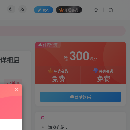
发布
开通会员
付费资源
300
+详细启
积分
年费会员
终身会员
免费
免费
关注
10
192
登录购买
游戏介绍：