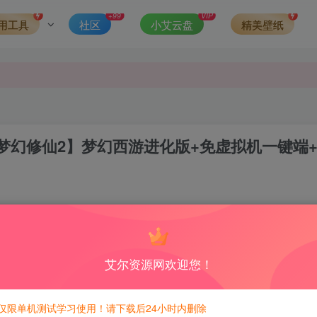
发现请向站长举报
+99
VIP
用工具
社区
小艾云盘
精美壁纸
侵权，请联系站长QQ466107887进行删除处理。
梦幻修仙2】梦幻西游进化版+免虚拟机一键端
0
6
积分免费兑换！
艾尔资源网欢迎您！
600积分，相当于本站所有资源均可白嫖！
仅限单机测试学习使用！请下载后24小时内删除