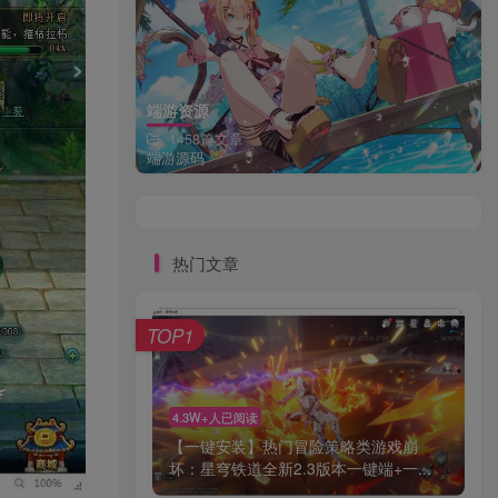
端游资源
1458篇文章
端游源码
热门文章
TOP1
4.3W+人已阅读
【一键安装】热门冒险策略类游戏崩
坏：星穹铁道全新2.3版本一键端+一...