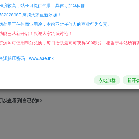
难度较高，站长可提供代搭，具体可加Q私聊！
9999 网页商城 货币
62028087 麻烦大家重新添加！
切勿用于任何商业用途，本站不对任何人的商业行为负责。
功能已从新开启！欢迎大家踊跃讨论！
资源均可使用积分兑换，每日活跃最高可获得600积分，相当于本站所有
源解压密码：www.aae.ink
点此加群
新开
石 VIP是网站上的VIP等级
】可以查看到自己的ID