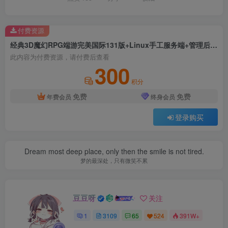
付费资源
经典3D魔幻RPG端游完美国际131版+Linux手工服务端+管理后台+网页注册+GM工具+PC客户端+详细教程
此内容为付费资源，请付费后查看
300
积分
免费
免费
年费会员
终身会员
登录购买
Dream most deep place, only then the smile is not tired.
梦的最深处，只有微笑不累
豆豆呀
关注
1
3109
65
524
391W+