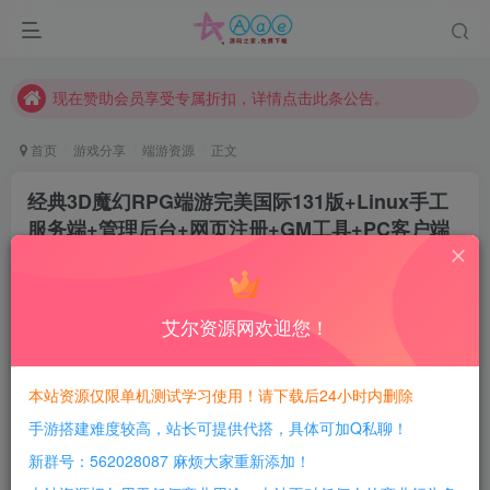
本站一律禁止以任何方式发布或转载任何违法的相关信息，访客发现请向站长举报
现在赞助会员享受专属折扣，详情点击此条公告。
请勿相信任何评论区广告！以免上当受骗！
本网站的文章部分内容可能来源于网络，仅供大家学习与参考，如有侵权，请联系站长QQ466107887进行删除处理。
首页
游戏分享
端游资源
正文
经典3D魔幻RPG端游完美国际131版+Linux手工
服务端+管理后台+网页注册+GM工具+PC客户端
+详细教程
豆豆呀
关注
2年前更新
艾尔资源网欢迎您！
1
537
185
每日活跃最高可获得600积分！所有资源可以使用
本站资源仅限单机测试学习使用！请下载后24小时内删除
积分免费兑换！
手游搭建难度较高，站长可提供代搭，具体可加Q私聊！
本站全部资源均可使用积分兑换，每日活跃最高可获得
新群号：562028087 麻烦大家重新添加！
600积分，相当于本站所有资源均可白嫖！