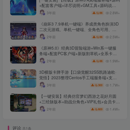
+配套客户端+详尽说明+GM工具+源码说明
文件
2.8W+
3年前
66
《崩坏3 7.9单机一键端》养成类角色扮演3D
二次元游戏、单机一键端、全角色可用、无
限资源、附带保姆级安装教程
2.5W+
2年前
66
《原神5.0》经典3D冒险端游+Win系一键服
务端+配套PC客户端+新版割草机+全系卡池
文件
1.9W+
2年前
66
3D横版卡牌手游【口袋觉醒32SS凯路迪欧·
觉悟】2023整理Centos手工端服务端+支付
对接+安卓苹果双端+运营后台+GM授权后台
1.7W+
3年前
300
+代理后台
【一键安装】经典仿官梦幻西游之花好月圆
+三经脉版本+助战分角色+VIP礼包+会员卡
+剧情活动+视频搭建及其他修改资料
1.4W+
2年前
600
评论
共1条