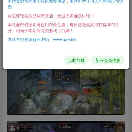
本站资源切勿用于任何商业用途，本站不对任何人的商业行为负
责。
游戏介绍：
论坛评论功能已从新开启！欢迎大家踊跃讨论！
网页注册+网页GM工具，搭建简单，推荐试玩！
本站全部资源均可使用积分兑换，每日活跃最高可获得600积
分，相当于本站所有资源均可白嫖！
游戏截图：
本站全部资源解压密码：www.aae.ink
点此加群
新开会员优惠