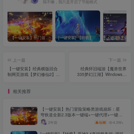
我不懒，我只是开启了节能模式
【一键安装】热门冒险策略类游戏崩坏：星穹铁道全新2.3版本一键端+一键代理+一键启动+免虚拟机
[一键安装] 【转载】原神3.4真端服务端+源码+配套客户端+详尽说明+GM工具+源码说明文件
上一篇
下一篇
【一键安装】经典横版回合
经典怀旧端游【魔兽世界
制网页游戏【梦幻修仙2】梦
335梦幻江湖】Windows一
幻西游进化版+免虚拟机一键
键服务端+网页注册+GM指
端+详细启动教程+GM命令
令教程+PC客户端+详细教程
相关推荐
+修改教程
【一键安装】热门冒险策略类游戏崩坏：星
穹铁道全新2.3版本一键端+一键代理+一键启
动+免虚拟机
4.3W+
2年前
88
[一键安装] 【转载】原神3.4真端服务端+源码