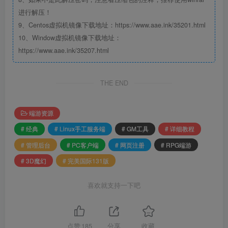
进行解压！
9、Centos虚拟机镜像下载地址：https://www.aae.ink/35201.html
10、Window虚拟机镜像下载地址：
https://www.aae.ink/35207.html
THE END
端游资源
# 经典
# Linux手工服务端
# GM工具
# 详细教程
# 管理后台
# PC客户端
# 网页注册
# RPG端游
# 3D魔幻
# 完美国际131版
喜欢就支持一下吧
点赞
185
分享
收藏