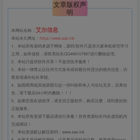
文章版权声
明
艾尔信息
本网站名称：
本站永久网址：
https://www.aae.ink
1、本站所有源码来源于网络，源码/软件只是供大家单机研究学习
之用，如有侵权，请联系站长QQ466107887进行删除处理。
2、本站只提供软件共享！不提供技术服务！
3、本站一律禁止以任何方式发布或转载任何违法的相关信息，访
客发现请向站长举报。
4、如因商用或其他原因引起一切纠纷和本人与论坛无关，后果自
负，请下载后24小时内删除！！！
5、如果您喜欢该程序，请支持正版软件，购买注册，得到更好的
正版服务。
6、本站所有资源下载后请自行杀毒！所有资源站长均在虚拟机内
完成测试！
7、本站资源默认解压密码：www.aae.ink
8、如果不是此解压密码，注意看压缩包的注释，推荐使用winrar