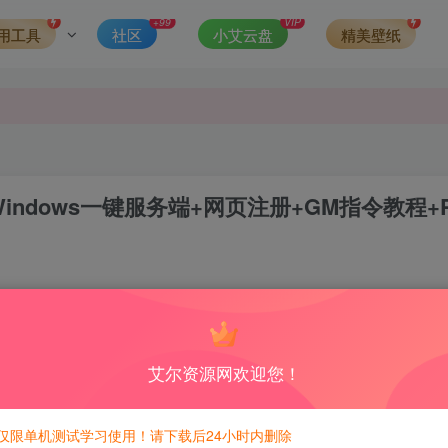
发现请向站长举报
+99
VIP
用工具
社区
小艾云盘
精美壁纸
侵权，请联系站长QQ466107887进行删除处理。
ndows一键服务端+网页注册+GM指令教程+
1
6
积分免费兑换！
艾尔资源网欢迎您！
600积分，相当于本站所有资源均可白嫖！
仅限单机测试学习使用！请下载后24小时内删除