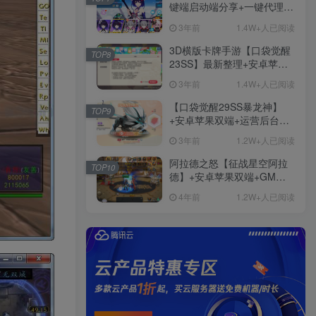
键端启动端分享+一键代理
+免虚拟机一键启动+女武神
3年前
1.4W+人已阅读
ID+详细指令+极简一键修改
3D横版卡牌手游【口袋觉醒
TOP8
23SS】最新整理+安卓苹果
双端+运营后台+GM后台+详
3年前
1.4W+人已阅读
细搭建教程
【口袋觉醒29SS暴龙神】
TOP9
+安卓苹果双端+运营后台
+GM授权后台+ubuntu学习
3年前
1.2W+人已阅读
端
阿拉德之怒【征战星空阿拉
TOP10
德】+安卓苹果双端+GM授
权后台+运营后台+活动全开
4年前
1.2W+人已阅读
+详细教程