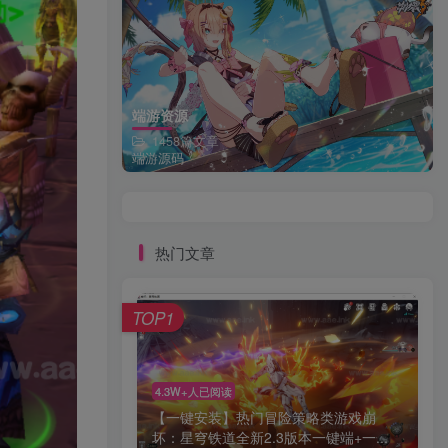
端游资源
1458篇文章
端游源码
热门文章
TOP1
4.3W+人已阅读
【一键安装】热门冒险策略类游戏崩
坏：星穹铁道全新2.3版本一键端+一...