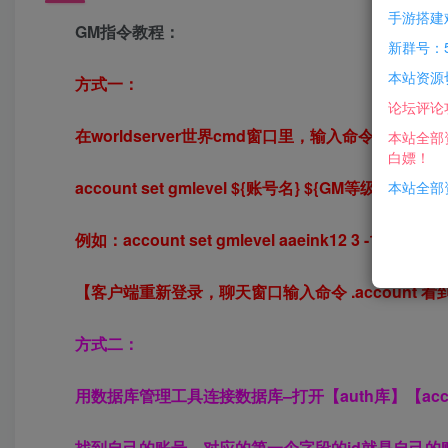
手游搭建
GM指令教程：
新群号：5
本站资源
方式一：
论坛评论
在worldserver世界cmd窗口里，输入命令来设置管
本站全部
白嫖！
account set gmlevel ${账号名} ${GM等级} ${服务器
本站全部资
例如：account set gmlevel aaeink12 3 -1
【客户端重新登录，聊天窗口输入命令 .account 
方式二：
用数据库管理工具连接数据库–打开【auth库】【acc
找到自己的账号，对应的第一个字段的id就是自己的账