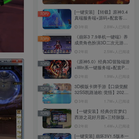
[一键安装] 【转载】原神3.4
TOP2
真端服务端+源码+配套客户
端+详尽说明+GM工具+源码
3年前
2.8W+人已阅读
说明文件
《崩坏3 7.9单机一键端》养
TOP3
成类角色扮演3D二次元游
戏、单机一键端、全角色可
2年前
2.5W+人已阅读
用、无限资源、附带保姆级
安装教程
《原神5.0》经典3D冒险端游
TOP4
+Win系一键服务端+配套PC
客户端+新版割草机+全系卡
2年前
1.9W+人已阅读
池文件
3D横版卡牌手游【口袋觉醒
TOP5
32SS凯路迪欧·觉悟】2023
整理Centos手工端服务端
3年前
1.7W+人已阅读
+支付对接+安卓苹果双端+运
营后台+GM授权后台+代理
【一键安装】经典仿官梦幻
TOP6
后台
西游之花好月圆+三经脉版本
+助战分角色+VIP礼包+会员
2年前
1.4W+人已阅读
卡+剧情活动+视频搭建及其
他修改资料
[一键安装] 崩坏3V1.5版本一
TOP7