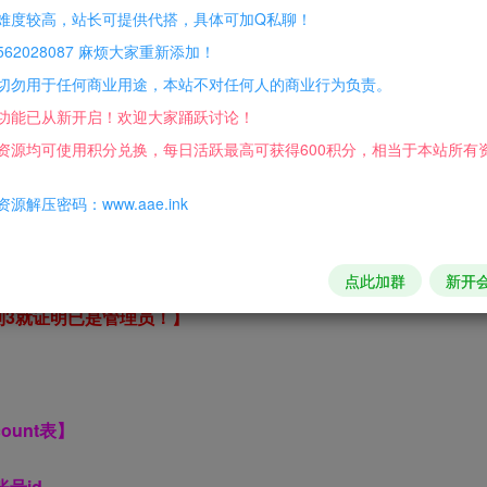
难度较高，站长可提供代搭，具体可加Q私聊！
62028087 麻烦大家重新添加！
切勿用于任何商业用途，本站不对任何人的商业行为负责。
功能已从新开启！欢迎大家踊跃讨论！
理员
资源均可使用积分兑换，每日活跃最高可获得600积分，相当于本站所有
ID}
源解压密码：www.aae.ink
点此加群
新开
看到3就证明已是管理员！】
ount表】
号id