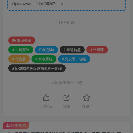
https://www.aae.ink/35207.html
THE END
端游资源
# 一键安装
# 奇迹Mu
# 幸运转盘
# 带魂环
# 带皮肤
# 命令系统
# 免安装一键端
# EX603自改版越南单机一键端
喜欢就支持一下吧
点赞
93
分享
收藏
1
付费资源