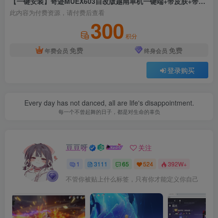
【一键安装】奇迹MUEX603自改版越南单机一键端+带皮肤+带魂环+命令系统+幸运转盘+免安装一键端
此内容为付费资源，请付费后查看
300
积分
免费
免费
年费会员
终身会员
登录购买
Every day has not danced, all are life's disappointment.
每一个不曾起舞的日子，都是对生命的辜负
豆豆呀
关注
1
3111
65
524
392W+
不管你被贴上什么标签，只有你才能定义你自己