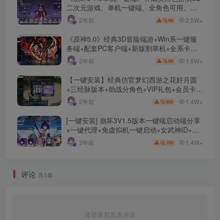
二次元游戏、单机一键端、全角色可用、无
限资源、附带保姆级安装教程
2.5W+
2年前
66
《原神5.0》经典3D冒险端游+Win系一键服
务端+配套PC客户端+新版割草机+全系卡池
文件
1.9W+
2年前
66
【一键安装】经典仿官梦幻西游之花好月圆
+三经脉版本+助战分角色+VIP礼包+会员卡
+剧情活动+视频搭建及其他修改资料
1.4W+
2年前
600
[一键安装] 崩坏3V1.5版本一键端启动端分享
+一键代理+免虚拟机一键启动+女武神ID+详
细指令+极简一键修改
1.4W+
3年前
100
评论
共1条
请登录后发表评论