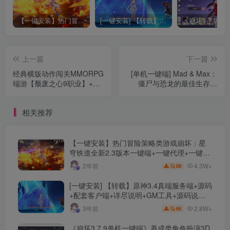
【一键安装】热门冒险策略类游戏崩坏：星穹铁道全新2.3版本一键端+一键代理+一键启动+免虚拟机
[一键安装] 【转载】原神3.4真端服务端+源码+配套客户端+详尽说明+GM工具+源码说明文件
上一篇
下一篇
经典横版动作闯关MMORPG
[单机一键端] Mad & Max：
端游【颓废之心9职业】+PC
僵尸与恐龙的最佳生存游
客户端+网页注册+GM工具
戏/MAD & MAX: The Best
+详细教程+WIN系服务端
Survival game with Zombi
相关推荐
【一键安装】热门冒险策略类游戏崩坏：星
穹铁道全新2.3版本一键端+一键代理+一键启
动+免虚拟机
4.3W+
2年前
88
[一键安装] 【转载】原神3.4真端服务端+源码
+配套客户端+详尽说明+GM工具+源码说明
文件
2.8W+
3年前
66
《崩坏3 7.9单机一键端》养成类角色扮演3D