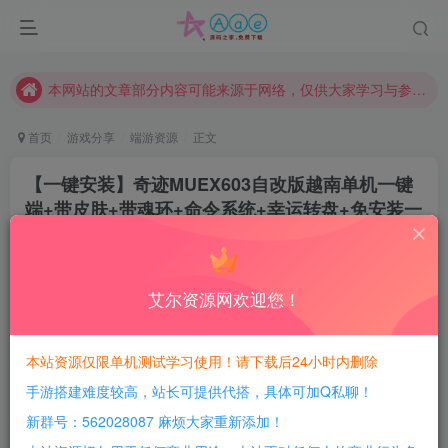
现在赞助会员享受专属折扣，详情点击此条公告。
请勿相信任何评论区广告！以免上当受骗！
本网站的文章部分内容可能来源于网络，仅供大家学习与参考，如有侵权，请联系站长QQ466107887进行删除处理。
首页
游戏分享
端游资源
正文
【一键安装】奇迹MUEX603自改版越南单机一键
端+带皮肤+带魂环+命令系统+幸运转盘+免安装一
键端
豆豆呀
关注
2年前更新
艾尔资源网欢迎您！
1
532
93
每日活跃最高可获得600积分！所有资源可以使用
本站资源仅限单机测试学习使用！请下载后24小时内删除
积分免费兑换！
手游搭建难度较高，站长可提供代搭，具体可加Q私聊！
游戏介绍：
新群号：562028087 麻烦大家重新添加！