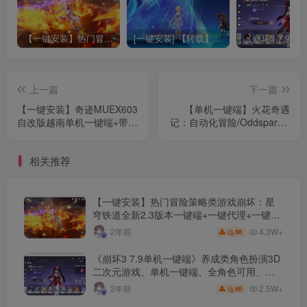
【一键安装】热门冒险策略类游戏崩坏：星穹铁道全新2.3版本一键端+一键代理+一键启动+免虚拟机
[一键安装] 【转载】原神3.4真端服务端+源码+配套客户端+详尽说明+GM工具+源码说明文件
上一篇
下一篇
【一键安装】奇迹MUEX603
【单机一键端】火花奇遇
自改版越南单机一键端+带皮
记：自动化冒险/Oddsparks:
肤+带魂环+命令系统+幸运
An Automation Adventure
转盘+免安装一键端
相关推荐
【一键安装】热门冒险策略类游戏崩坏：星
穹铁道全新2.3版本一键端+一键代理+一键启
动+免虚拟机
4.3W+
2年前
88
《崩坏3 7.9单机一键端》养成类角色扮演3D
二次元游戏、单机一键端、全角色可用、无
限资源、附带保姆级安装教程
2.5W+
2年前
66