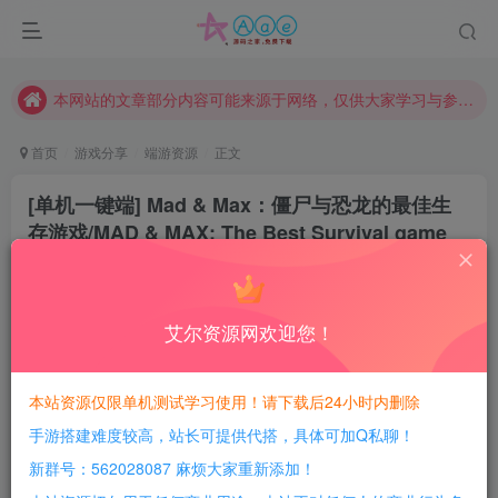
现在赞助会员享受专属折扣，详情点击此条公告。
请勿相信任何评论区广告！以免上当受骗！
本网站的文章部分内容可能来源于网络，仅供大家学习与参考，如有侵权，请联系站长QQ466107887进行删除处理。
首页
游戏分享
端游资源
正文
[单机一键端] Mad & Max：僵尸与恐龙的最佳生
存游戏/MAD & MAX: The Best Survival game
with Zombi
豆豆呀
关注
2年前更新
艾尔资源网欢迎您！
0
385
181
每日活跃最高可获得600积分！所有资源可以使用
本站资源仅限单机测试学习使用！请下载后24小时内删除
积分免费兑换！
手游搭建难度较高，站长可提供代搭，具体可加Q私聊！
游戏介绍：
新群号：562028087 麻烦大家重新添加！