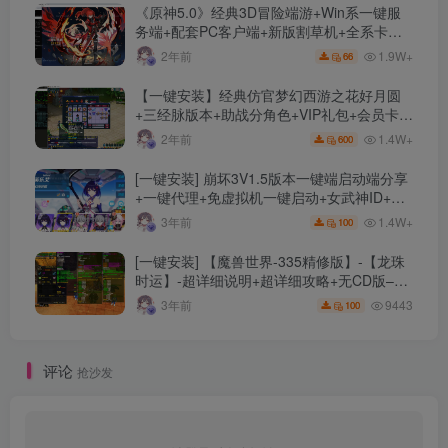
《原神5.0》经典3D冒险端游+Win系一键服
务端+配套PC客户端+新版割草机+全系卡池
文件
1.9W+
2年前
66
【一键安装】经典仿官梦幻西游之花好月圆
+三经脉版本+助战分角色+VIP礼包+会员卡
+剧情活动+视频搭建及其他修改资料
1.4W+
2年前
600
[一键安装] 崩坏3V1.5版本一键端启动端分享
+一键代理+免虚拟机一键启动+女武神ID+详
细指令+极简一键修改
1.4W+
3年前
100
[一键安装] 【魔兽世界-335精修版】-【龙珠
时运】-超详细说明+超详细攻略+无CD版–精
修版本-站长推荐+站长亲测
9443
3年前
100
评论
抢沙发