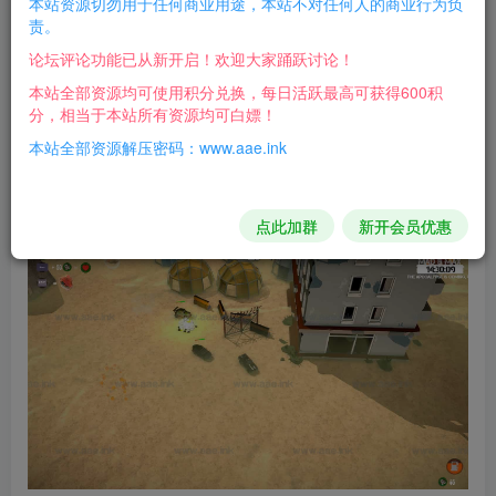
本站资源切勿用于任何商业用途，本站不对任何人的商业行为负
欢迎来到末日！ 恐龙统治地球吗？不仅他们，还有僵
责。
尸！为什么？因为他们能够。
论坛评论功能已从新开启！欢迎大家踊跃讨论！
本站全部资源均可使用积分兑换，每日活跃最高可获得600积
版本介绍
分，相当于本站所有资源均可白嫖！
本站全部资源解压密码：www.aae.ink
v1.0.0|容量898MB|官方简体中文|支持键盘.鼠标
游戏截图：
点此加群
新开会员优惠