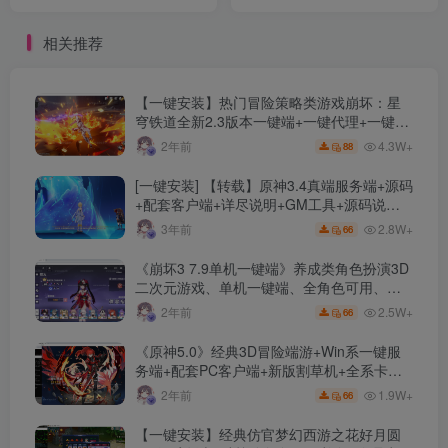
+智能AI假人+RMB地图
+配套补丁+单机登录器+详
+GOM引擎+配套网站+微端
细教程+GM模式+GM工具
相关推荐
服务器+大量配套工具
+V8引擎
【一键安装】热门冒险策略类游戏崩坏：星
穹铁道全新2.3版本一键端+一键代理+一键启
动+免虚拟机
4.3W+
2年前
88
[一键安装] 【转载】原神3.4真端服务端+源码
+配套客户端+详尽说明+GM工具+源码说明
文件
2.8W+
3年前
66
《崩坏3 7.9单机一键端》养成类角色扮演3D
二次元游戏、单机一键端、全角色可用、无
限资源、附带保姆级安装教程
2.5W+
2年前
66
《原神5.0》经典3D冒险端游+Win系一键服
务端+配套PC客户端+新版割草机+全系卡池
文件
1.9W+
2年前
66
【一键安装】经典仿官梦幻西游之花好月圆