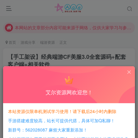
现在赞助会员享受专属折扣，详情点击此条公告。
请勿相信任何评论区广告！以免上当受骗！
本网站的文章部分内容可能来源于网络，仅供大家学习与参考，如有侵权，请联系站长QQ466107887进行删除处理。
首页
游戏分享
端游资源
正文
【手工架设】经典端游CF美服3.0全套源码+配套
客户端+相关软件
豆豆呀
关注
2年前更新
0
692
164
艾尔资源网欢迎您！
每日活跃最高可获得600积分！所有资源可以使用
积分免费兑换！
本站资源仅限单机测试学习使用！请下载后24小时内删除
手游搭建难度较高，站长可提供代搭，具体可加Q私聊！
游戏介绍：
新群号：562028087 麻烦大家重新添加！
自行研究，会弄的弄，不会弄得，没有教程