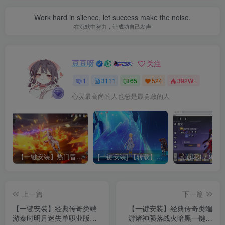
Work hard in silence, let success make the noise.
在沉默中努力，让成功自己发声
豆豆呀
关注
1
3111
65
524
392W+
心灵最高尚的人也总是最勇敢的人
【一键安装】热门冒险策略类游戏崩坏：星穹铁道全新2.3版本一键端+一键代理+一键启动+免虚拟机
[一键安装] 【转载】原神3.4真端服务端+源码+配套客户端+详尽说明+GM工具+源码说明文件
上一篇
下一篇
【一键安装】经典传奇类端
【一键安装】经典传奇类端
游秦时明月迷失单职业版本
游诸神陨落战火暗黑一键端