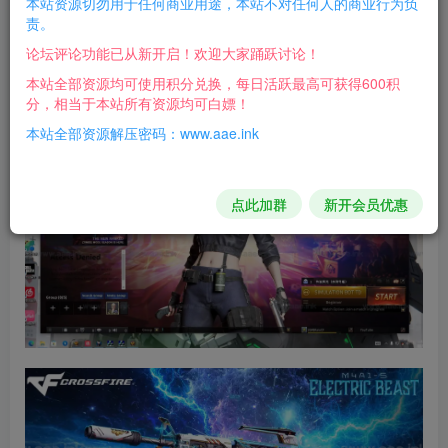
本站资源切勿用于任何商业用途，本站不对任何人的商业行为负
责。
好像有后门，研究的时候在虚拟机或影子系统上进行！！！
论坛评论功能已从新开启！欢迎大家踊跃讨论！
游戏截图：
本站全部资源均可使用积分兑换，每日活跃最高可获得600积
分，相当于本站所有资源均可白嫖！
本站全部资源解压密码：www.aae.ink
点此加群
新开会员优惠