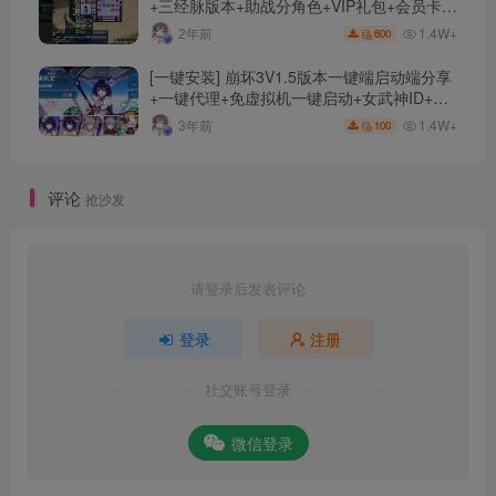
+三经脉版本+助战分角色+VIP礼包+会员卡
+剧情活动+视频搭建及其他修改资料
1.4W+
2年前
600
[一键安装] 崩坏3V1.5版本一键端启动端分享
+一键代理+免虚拟机一键启动+女武神ID+详
细指令+极简一键修改
1.4W+
3年前
100
评论
抢沙发
请登录后发表评论
登录
注册
社交账号登录
微信登录