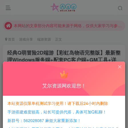
现在赞助会员享受专属折扣，详情点击此条公告。
请勿相信任何评论区广告！以免上当受骗！
本网站的文章部分内容可能来源于网络，仅供大家学习与参考，如有侵权，请联系站长QQ466107887进行删除处理。
首页
游戏分享
端游资源
正文
经典Q萌冒险2D端游【彩虹岛物语完整版】最新整
理Windows服务端+配套PC客户端+GM工具+详
细教程
豆豆呀
关注
2年前更新
艾尔资源网欢迎您！
0
630
114
每日活跃最高可获得600积分！所有资源可以使用
本站资源仅限单机测试学习使用！请下载后24小时内删除
积分免费兑换！
手游搭建难度较高，站长可提供代搭，具体可加Q私聊！
游戏介绍：
新群号：562028087 麻烦大家重新添加！