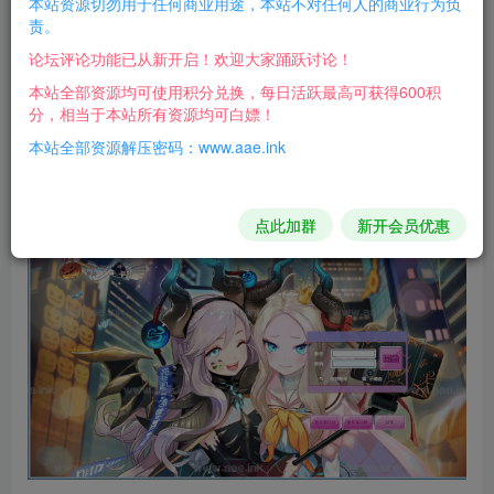
本站资源切勿用于任何商业用途，本站不对任何人的商业行为负
经典2D游戏，可玩性还不错，自行体验吧！
责。
论坛评论功能已从新开启！欢迎大家踊跃讨论！
客户端输入账号密码自动注册
本站全部资源均可使用积分兑换，每日活跃最高可获得600积
GM工具在环境文件夹
分，相当于本站所有资源均可白嫖！
本站全部资源解压密码：www.aae.ink
游戏截图：
点此加群
新开会员优惠