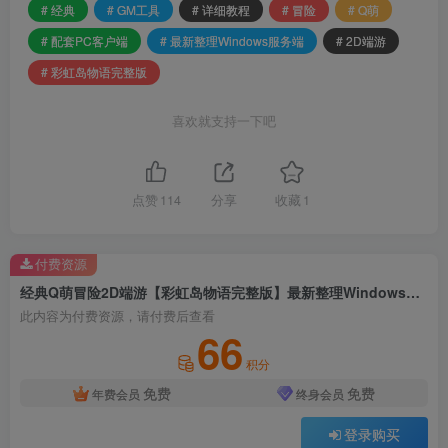
# 经典
# GM工具
# 详细教程
# 冒险
# Q萌
# 配套PC客户端
# 最新整理Windows服务端
# 2D端游
# 彩虹岛物语完整版
喜欢就支持一下吧
点赞
114
分享
收藏
1
付费资源
经典Q萌冒险2D端游【彩虹岛物语完整版】最新整理Windows服务端+配套PC客户端+GM工具+详细教程
此内容为付费资源，请付费后查看
66
积分
免费
免费
年费会员
终身会员
登录购买