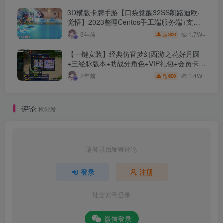
3D横版卡牌手游【口袋觉醒32SS凯路迪欧·
觉悟】2023整理Centos手工端服务端+支付
对接+安卓苹果双端+运营后台+GM授权后台
1.7W+
3年前
300
+代理后台
【一键安装】经典仿官梦幻西游之花好月圆
+三经脉版本+助战分角色+VIP礼包+会员卡
+剧情活动+视频搭建及其他修改资料
1.4W+
2年前
600
评论
抢沙发
请登录后发表评论
登录
注册
社交账号登录
微信登录