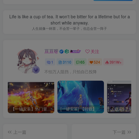
Life is like a cup of tea. It won't be bitter for a lifetime but for a
short while anyway.
人生就像一杯茶，不会苦一辈子，但总会苦一阵子
豆豆呀
关注
1
3110
65
524
391W+
不怕万人阻挡，只怕自己投降
【一键安装】热门冒险策略类游戏崩坏：星穹铁道全新2.3版本一键端+一键代理+一键启动+免虚拟机
[一键安装] 【转载】原神3.4真端服务端+源码+配套客户端+详尽说明+GM工具+源码说明文件
上一篇
下一篇