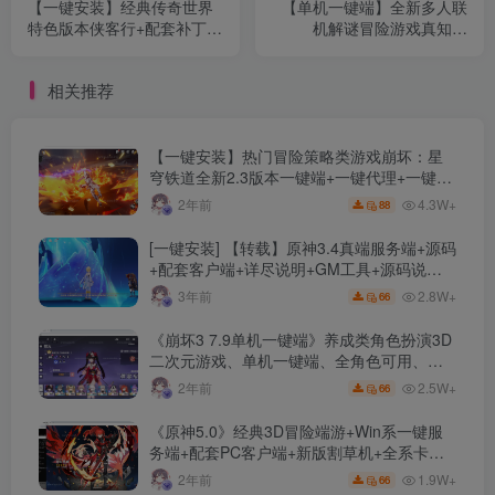
【一键安装】经典传奇世界
【单机一键端】全新多人联
特色版本侠客行+配套补丁及
机解谜冒险游戏真知之
登录器+多模式启动软件+配
岛/Islands of Insight+steam
套网站
游戏+多人联机+开放世界
相关推荐
【一键安装】热门冒险策略类游戏崩坏：星
穹铁道全新2.3版本一键端+一键代理+一键启
动+免虚拟机
4.3W+
2年前
88
[一键安装] 【转载】原神3.4真端服务端+源码
+配套客户端+详尽说明+GM工具+源码说明
文件
2.8W+
3年前
66
《崩坏3 7.9单机一键端》养成类角色扮演3D
二次元游戏、单机一键端、全角色可用、无
限资源、附带保姆级安装教程
2.5W+
2年前
66
《原神5.0》经典3D冒险端游+Win系一键服
务端+配套PC客户端+新版割草机+全系卡池
文件
1.9W+
2年前
66