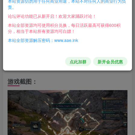
本站资源切勿用于任何商业用途，本站不对任何人的商业行为负
真知之岛是一款精彩的共享世界益智游戏，玩家扮演探
责。
索者角色，踏上一段探求与发现的惬意旅程。享受闲适自在
论坛评论功能已从新开启！欢迎大家踊跃讨论！
的游戏时光，畅游令人叹为观止的浮岛群，发现并解决
本站全部资源均可使用积分兑换，每日活跃最高可获得600积
分，相当于本站所有资源均可白嫖！
10,000+谜题。
本站全部资源解压密码：www.aae.ink
版本介绍
Build.16125884|容量17.2GB|官方简体中文|支持键盘.鼠
点此加群
新开会员优惠
标
游戏截图：