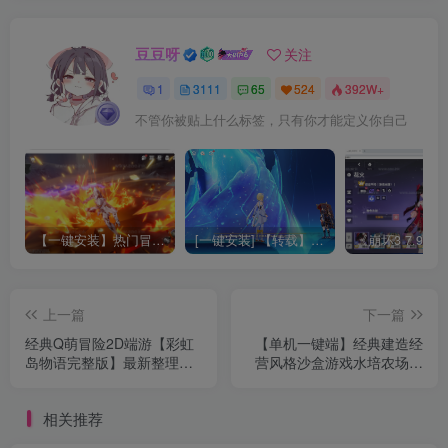
豆豆呀
关注
1
3111
65
524
392W+
不管你被贴上什么标签，只有你才能定义你自己
【一键安装】热门冒险策略类游戏崩坏：星穹铁道全新2.3版本一键端+一键代理+一键启动+免虚拟机
[一键安装] 【转载】原神3.4真端服务端+源码+配套客户端+详尽说明+GM工具+源码说明文件
上一篇
下一篇
经典Q萌冒险2D端游【彩虹
【单机一键端】经典建造经
岛物语完整版】最新整理
营风格沙盒游戏水培农场和
Windows服务端+配套PC客
商店模拟器/Hydroponics
户端+GM工具+详细教程
Farm & Store Simulator
相关推荐