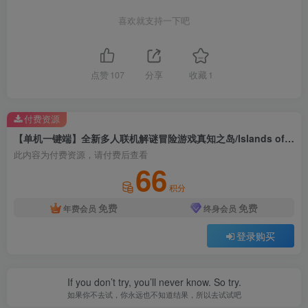
喜欢就支持一下吧
点赞
107
分享
收藏
1
付费资源
【单机一键端】全新多人联机解谜冒险游戏真知之岛/Islands of Insight+steam游戏+多人联机+开放世界
此内容为付费资源，请付费后查看
66
积分
免费
免费
年费会员
终身会员
登录购买
If you don’t try, you’ll never know. So try.
如果你不去试，你永远也不知道结果，所以去试试吧