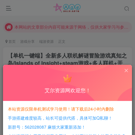
现在赞助会员享受专属折扣，详情点击此条公告。
请勿相信任何评论区广告！以免上当受骗！
本网站的文章部分内容可能来源于网络，仅供大家学习与参考，如有侵权，请联系站长QQ466107887进行删除处理。
首页
游戏分享
端游资源
正文
【单机一键端】全新多人联机解谜冒险游戏真知之
岛/Islands of Insight+steam游戏+多人联机+开
放世界
豆豆呀
关注
2年前更新
艾尔资源网欢迎您！
0
616
107
每日活跃最高可获得600积分！所有资源可以使用
本站资源仅限单机测试学习使用！请下载后24小时内删除
积分免费兑换！
手游搭建难度较高，站长可提供代搭，具体可加Q私聊！
游戏介绍：
新群号：562028087 麻烦大家重新添加！