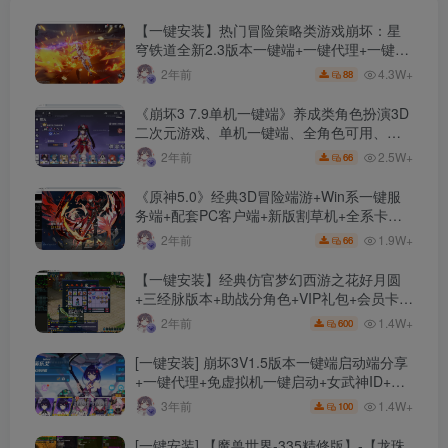
【一键安装】热门冒险策略类游戏崩坏：星
穹铁道全新2.3版本一键端+一键代理+一键启
动+免虚拟机
4.3W+
2年前
88
《崩坏3 7.9单机一键端》养成类角色扮演3D
二次元游戏、单机一键端、全角色可用、无
限资源、附带保姆级安装教程
2.5W+
2年前
66
《原神5.0》经典3D冒险端游+Win系一键服
务端+配套PC客户端+新版割草机+全系卡池
文件
1.9W+
2年前
66
【一键安装】经典仿官梦幻西游之花好月圆
+三经脉版本+助战分角色+VIP礼包+会员卡
+剧情活动+视频搭建及其他修改资料
1.4W+
2年前
600
[一键安装] 崩坏3V1.5版本一键端启动端分享
+一键代理+免虚拟机一键启动+女武神ID+详
细指令+极简一键修改
1.4W+
3年前
100
[一键安装] 【魔兽世界-335精修版】-【龙珠