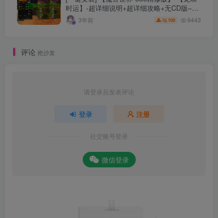
时运】-超详细说明+超详细攻略+无CD版–精
修版本-站长推荐+站长亲测
9443
3年前
100
评论
抢沙发
请登录后发表评论
登录
注册
社交账号登录
微信登录