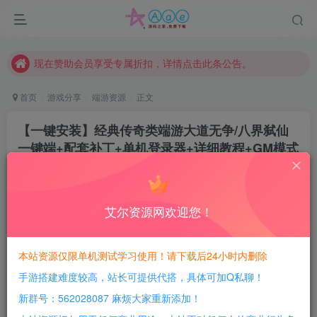
本站资源大多存储在云盘，如发现链接失效，请联系我们我们会第一时间更新。
本站一律禁止以任何方式发布或转载任何违法的相关信息，访客发现请向站长举报
现在赞助会员享受专属折扣，详情点击此条公告。
请勿相信任何评论区广告！以免上当受骗！
首页
游戏分享
端游资源
正文
本网站的文章部分内容可能来源于网络，仅供大家学习与参考，如有侵权，请联系站长QQ466107887进行删除处理。
【一键安装】经典传奇类端游大道无争/八界弑仙
一键端+配套补丁+单机登录器+详细教程+GM模式
+GM工具+网站+GEE引擎
豆豆呀
关注
2年前更新
艾尔资源网欢迎您！
0
394
121
每日活跃最高可获得600积分！所有资源可以使用
本站资源仅限单机测试学习使用！请下载后24小时内删除
积分免费兑换！
手游搭建难度较高，站长可提供代搭，具体可加Q私聊！
游戏介绍：
新群号：562028087 麻烦大家重新添加！