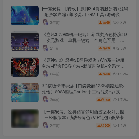
[一键安装] 【转载】原神3.4真端服务端+源码
+配套客户端+详尽说明+GM工具+源码说明
文件
2.8W+
3年前
66
《崩坏3 7.9单机一键端》养成类角色扮演3D
二次元游戏、单机一键端、全角色可用、无
限资源、附带保姆级安装教程
2.5W+
2年前
66
《原神5.0》经典3D冒险端游+Win系一键服
务端+配套PC客户端+新版割草机+全系卡池
文件
1.9W+
2年前
66
3D横版卡牌手游【口袋觉醒32SS凯路迪欧·
觉悟】2023整理Centos手工端服务端+支付
对接+安卓苹果双端+运营后台+GM授权后台
1.7W+
3年前
300
+代理后台
【一键安装】经典仿官梦幻西游之花好月圆
+三经脉版本+助战分角色+VIP礼包+会员卡
+剧情活动+视频搭建及其他修改资料
1.4W+
2年前
600