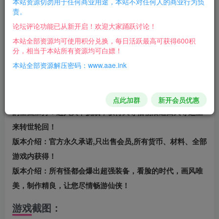
本站资源切勿用于任何商业用途，本站不对任何人的商业行为负
礼包码：maomao
责。
版本介绍：八界弑仙纪以人灭天“八界之力”“诸神黄昏”“疯
论坛评论功能已从新开启！欢迎大家踊跃讨论！
狂Buff”“奇幻域界“人与神的对抗”等众多独家功能等你探
本站全部资源均可使用积分兑换，每日活跃最高可获得600积
分，相当于本站所有资源均可白嫖！
索。
本站全部资源解压密码：www.aae.ink
版本介绍：游戏剧情丰富《疯狂BUFF》《王城之争》《万
古神卡》《无字天书》封神宇宙·一个奇幻的仙魔之作！
版本介绍：封神转世可大大增加自身实力，可获得封神圣器
点此加群
新开会员优惠
的全面加持！进入关卡挑战，获得天尊信物后返回天尊这里
来转世轮回！
版本介绍：官方永久承诺,只出售会员,所有货币、材料、全部
游戏内获得！
版本介绍：所有怪都会爆出超强装备，看脸的时代，画风唯
美，制作精良，让您尽情畅游仙侠！
游戏截图：