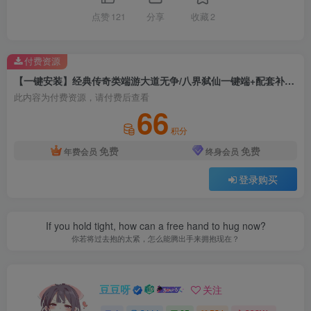
点赞
121
分享
收藏
2
付费资源
【一键安装】经典传奇类端游大道无争/八界弑仙一键端+配套补丁+单机登录器+详细教程+GM模式+GM工具+网站+GEE引擎
此内容为付费资源，请付费后查看
66
积分
免费
免费
年费会员
终身会员
登录购买
If you hold tight, how can a free hand to hug now?
你若将过去抱的太紧，怎么能腾出手来拥抱现在？
豆豆呀
关注