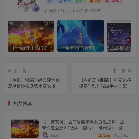
1
3111
65
524
392W+
在沉默中努力，让成功自己发声
【一键安装】热门冒险策略类游戏崩坏：星穹铁道全新2.3版本一键端+一键代理+一键启动+免虚拟机
[一键安装] 【转载】原神3.4真端服务端+源码+配套客户端+详尽说明+GM工具+源码说明文件
上一篇
下一篇
【单机一键端】经典建造经
【彩虹岛国服版】可爱风横
营风格沙盒游戏水培农场和
板卷轴动作端游半手工架设
商店模拟器/Hydroponics
端+配套客户端+windows详
Farm & Store Simulator
细教程
相关推荐
【一键安装】热门冒险策略类游戏崩坏：星
穹铁道全新2.3版本一键端+一键代理+一键启
动+免虚拟机
4.3W+
2年前
88