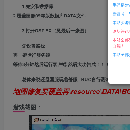
手游搭建
1.先安装数据库
新群号：5
2.覆盖国服09年版数据库DATA文件
本站资源
3.打开OSP.EX（见最后一张图）
论坛评论
本站全部
先设置路径
白嫖！
本站全部资
再一键运行服务端
等待3分钟然后运行客户端 然后大功告成！！！
总体来说还是国服玩着舒服 BUG自行测试~~~
地图修复要覆盖再\resource\DATA
游戏截图：