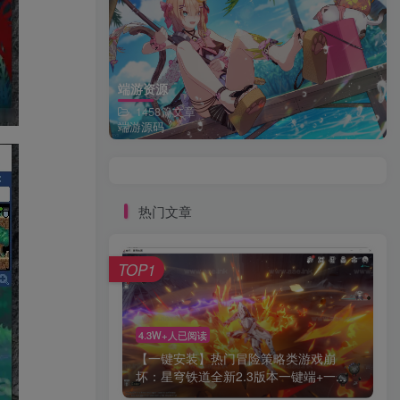
端游资源
1458篇文章
端游源码
热门文章
TOP1
4.3W+人已阅读
【一键安装】热门冒险策略类游戏崩
坏：星穹铁道全新2.3版本一键端+一...