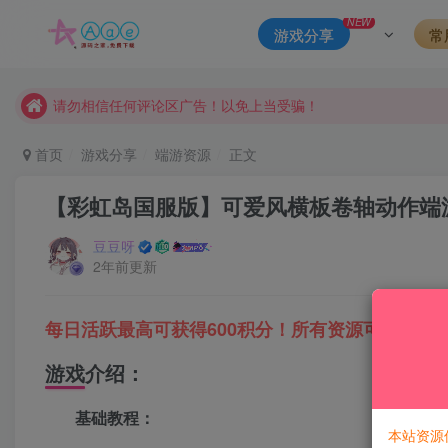
本站一律禁止以任何方式发布或转载任何违法的相关信息，访客
NEW
游戏分享
常
现在赞助会员享受专属折扣，详情点击此条公告。
请勿相信任何评论区广告！以免上当受骗！
本网站的文章部分内容可能来源于网络，仅供大家学习与参考，如有
首页
游戏分享
端游资源
正文
【彩虹岛国服版】可爱风横板卷轴动作端游半
豆豆呀
2年前更新
每日活跃最高可获得600积分！所有资源可以使用
游戏介绍：
基础教程：
本站资源