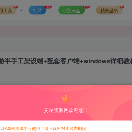
发现请向站长举报
+99
VIP
用工具
社区
小艾云盘
精美壁纸
侵权，请联系站长QQ466107887进行删除处理。
手工架设端+配套客户端+windows详细教
0
4
积分免费兑换！
艾尔资源网欢迎您！
仅限单机测试学习使用！请下载后24小时内删除