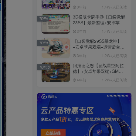
+免虚拟机一键启动+女武神
3年前
1.4W+人已阅读
ID+详细指令+极简一键修改
3D横版卡牌手游【口袋觉醒
TOP8
23SS】最新整理+安卓苹果
双端+运营后台+GM后台+详
3年前
1.4W+人已阅读
细搭建教程
【口袋觉醒29SS暴龙神】
TOP9
+安卓苹果双端+运营后台
+GM授权后台+ubuntu学习
3年前
1.2W+人已阅读
端
阿拉德之怒【征战星空阿拉
TOP10
德】+安卓苹果双端+GM授
权后台+运营后台+活动全开
4年前
1.2W+人已阅读
+详细教程