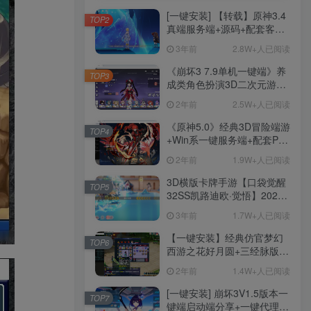
[一键安装] 【转载】原神3.4
TOP2
真端服务端+源码+配套客户
端+详尽说明+GM工具+源码
3年前
2.8W+人已阅读
说明文件
《崩坏3 7.9单机一键端》养
TOP3
成类角色扮演3D二次元游
戏、单机一键端、全角色可
2年前
2.5W+人已阅读
用、无限资源、附带保姆级
安装教程
《原神5.0》经典3D冒险端游
TOP4
+Win系一键服务端+配套PC
客户端+新版割草机+全系卡
2年前
1.9W+人已阅读
池文件
3D横版卡牌手游【口袋觉醒
TOP5
32SS凯路迪欧·觉悟】2023
整理Centos手工端服务端
3年前
1.7W+人已阅读
+支付对接+安卓苹果双端+运
营后台+GM授权后台+代理
【一键安装】经典仿官梦幻
TOP6
后台
西游之花好月圆+三经脉版本
+助战分角色+VIP礼包+会员
2年前
1.4W+人已阅读
卡+剧情活动+视频搭建及其
他修改资料
[一键安装] 崩坏3V1.5版本一
TOP7
键端启动端分享+一键代理