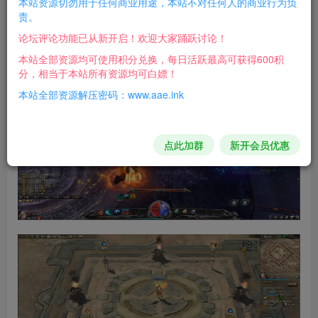
本站资源切勿用于任何商业用途，本站不对任何人的商业行为负
玩腻了热血传奇的粉丝可以体验下这个版本，综合下来
责。
感觉还不错！
论坛评论功能已从新开启！欢迎大家踊跃讨论！
本站全部资源均可使用积分兑换，每日活跃最高可获得600积
游戏截图：
分，相当于本站所有资源均可白嫖！
本站全部资源解压密码：www.aae.ink
点此加群
新开会员优惠