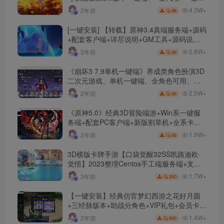
动+免虚拟机
4.3W+
2年前
88
[一键安装] 【转载】原神3.4真端服务端+源码
+配套客户端+详尽说明+GM工具+源码说明
文件
2.8W+
3年前
66
《崩坏3 7.9单机一键端》养成类角色扮演3D
二次元游戏、单机一键端、全角色可用、无
限资源、附带保姆级安装教程
2.5W+
2年前
66
《原神5.0》经典3D冒险端游+Win系一键服
务端+配套PC客户端+新版割草机+全系卡池
文件
1.9W+
2年前
66
3D横版卡牌手游【口袋觉醒32SS凯路迪欧·
觉悟】2023整理Centos手工端服务端+支付
对接+安卓苹果双端+运营后台+GM授权后台
1.7W+
3年前
300
+代理后台
【一键安装】经典仿官梦幻西游之花好月圆
+三经脉版本+助战分角色+VIP礼包+会员卡
+剧情活动+视频搭建及其他修改资料
1.4W+
2年前
600