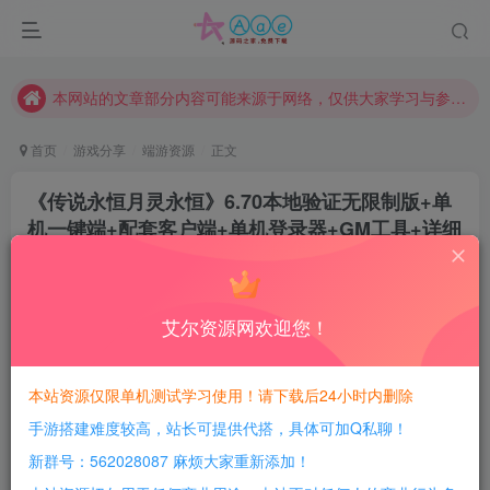
现在赞助会员享受专属折扣，详情点击此条公告。
请勿相信任何评论区广告！以免上当受骗！
本网站的文章部分内容可能来源于网络，仅供大家学习与参考，如有侵权，请联系站长QQ466107887进行删除处理。
首页
游戏分享
端游资源
正文
《传说永恒月灵永恒》6.70本地验证无限制版+单
机一键端+配套客户端+单机登录器+GM工具+详细
教程
豆豆呀
关注
2年前发布
艾尔资源网欢迎您！
0
322
94
每日活跃最高可获得600积分！所有资源可以使用
本站资源仅限单机测试学习使用！请下载后24小时内删除
积分免费兑换！
手游搭建难度较高，站长可提供代搭，具体可加Q私聊！
游戏介绍：
新群号：562028087 麻烦大家重新添加！