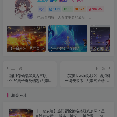
豆豆呀
关注
1
3111
65
524
392W+
把活着的每一天看作生命的最后一天
【一键安装】热门冒险策略类游戏崩坏：星穹铁道全新2.3版本一键端+一键代理+一键启动+免虚拟机
[一键安装] 【转载】原神3.4真端服务端+源码+配套客户端+详尽说明+GM工具+源码说明文件
上一篇
下一篇
《澜月修仙暗黑复古三职
《完美世界国际版2》虚拟机
业》经典传奇类端游+配套客
一键安装版 | 配套客户端+大
户端+炫酷专属技能+超清地
量修复更新+视频教程+网页
图+精美仙宠+配套单机登陆
GM工具+详细指南
相关推荐
器
【一键安装】热门冒险策略类游戏崩坏：星
穹铁道全新2.3版本一键端+一键代理+一键启