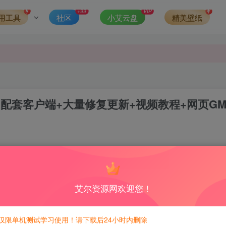
发现请向站长举报
+99
VIP
用工具
社区
小艾云盘
精美壁纸
侵权，请联系站长QQ466107887进行删除处理。
 配套客户端+大量修复更新+视频教程+网页G
0
7
积分免费兑换！
艾尔资源网欢迎您！
仅限单机测试学习使用！请下载后24小时内删除