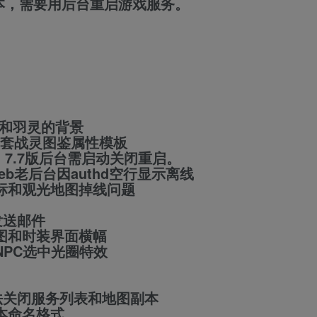
，需要用后台重启游戏服务。
峰和羽灵的背景
10套战灵图鉴属性模板
启动，7.7版后台需启动关闭重启。
，iweb老后台因authd空行显示离线
图标和观光地图掉线问题
及发送邮件
入图和时装界面横幅
NPC选中光圈特效
台无法关闭服务列表和地图副本
本命名格式