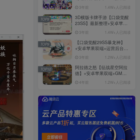
+免虚拟机一键启动+女武神
3年前
1.4W+人已阅读
ID+详细指令+极简一键修改
3D横版卡牌手游【口袋觉醒
TOP8
23SS】最新整理+安卓苹果
双端+运营后台+GM后台+详
3年前
1.4W+人已阅读
细搭建教程
【口袋觉醒29SS暴龙神】
TOP9
+安卓苹果双端+运营后台
+GM授权后台+ubuntu学习
3年前
1.2W+人已阅读
端
阿拉德之怒【征战星空阿拉
TOP10
德】+安卓苹果双端+GM授
权后台+运营后台+活动全开
4年前
1.2W+人已阅读
+详细教程