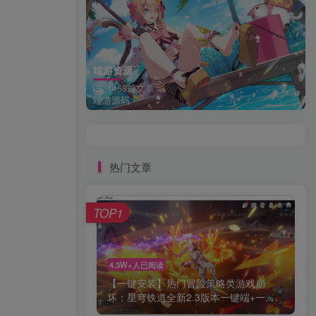
端游资源
1458篇文章
端游源码
热门文章
TOP1
4.3W+人已阅读
【一键安装】热门冒险策略类游戏崩
坏：星穹铁道全新2.3版本一键端+一...