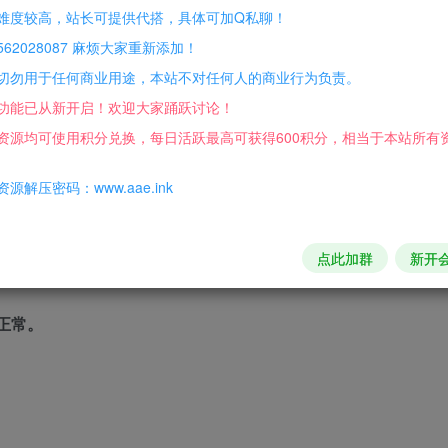
难度较高，站长可提供代搭，具体可加Q私聊！
62028087 麻烦大家重新添加！
切勿用于任何商业用途，本站不对任何人的商业行为负责。
功能已从新开启！欢迎大家踊跃讨论！
资源均可使用积分兑换，每日活跃最高可获得600积分，相当于本站所有
常包括设置数据库连接、调整服务器参数等。
源解压密码：www.aae.ink
点此加群
新开
正常。