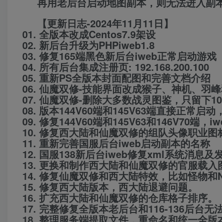
再用老后台启动地图副本，则无法进入副本
【更新日志-2024年11月11日】
01. 全版本改成Centos7.9架设
02. 新后台升级为PHPiweb1.8
03. 修复165端黑色新后台iweb正常启动游戏
04. 所有后台集成注册页: 192.168.200.100
05. 重新PS全版本封面配图和完善文档介绍
06. 仙魔双修-技能界面改成猴子、神机、羽
07. 仙魔双修-删除大多数战灵图鉴，只留下
08. 版本144V60端和145V63端直接正常
09. 修复144V60端和145V63和146V70端
10. 修复西大陆和仙魔双修的组队头像职业
11. 重新完善国服后台iweb启动副本的名称
12. 国服138新后台iweb修复xml系统消息
13. 更换和制作西大陆和仙魔双修的官服载
14. 修复仙魔双修和西大陆特效，比如怪物和
15. 修复西大陆版本，西大陆退避问题。
16. 扩充西大陆和仙魔双修的仓库格子排序。
17. 完整修复全版本老后台和116-136后
18. 整理服务端提取文件，重命名和统一全版