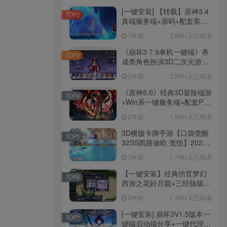
[一键安装] 【转载】原神3.4
TOP2
真端服务端+源码+配套客户
端+详尽说明+GM工具+源码
3年前
2.8W+人已阅读
说明文件
《崩坏3 7.9单机一键端》养
TOP3
成类角色扮演3D二次元游
戏、单机一键端、全角色可
2年前
2.5W+人已阅读
用、无限资源、附带保姆级
安装教程
《原神5.0》经典3D冒险端游
TOP4
+Win系一键服务端+配套PC
客户端+新版割草机+全系卡
2年前
1.9W+人已阅读
池文件
3D横版卡牌手游【口袋觉醒
TOP5
32SS凯路迪欧·觉悟】2023
整理Centos手工端服务端
3年前
1.7W+人已阅读
+支付对接+安卓苹果双端+运
营后台+GM授权后台+代理
【一键安装】经典仿官梦幻
TOP6
后台
西游之花好月圆+三经脉版本
+助战分角色+VIP礼包+会员
2年前
1.4W+人已阅读
卡+剧情活动+视频搭建及其
他修改资料
[一键安装] 崩坏3V1.5版本一
TOP7
键端启动端分享+一键代理