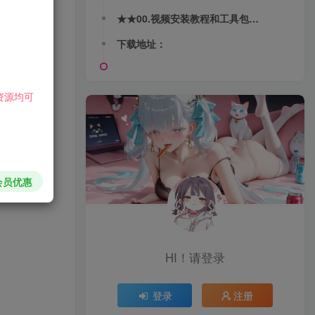
★★00.视频安装教程和工具包必须下★★其他任选一个数值单机版本下载 第四版 总共22个版本 新增三个版本:20.完美国际165V248端21.完美国际172V340端22.完美国际173V344端 ☆☆☆☆☆☆☆☆☆☆☆☆☆☆☆☆☆☆☆☆☆☆☆☆☆☆☆☆☆☆☆☆☆☆☆☆☆☆☆☆ 系统要求64位: Windows7、Windows10和Windows11配置要求：内存8G左右root密码: 123456服务端IP地址: 192.168.200.100虚拟机网络设置: 设置VMnet8子网IP192.168.200.0 以管理身份运行虚拟机 【用WinRar解压】如出现CRC校验失败和数据丢失导致的解压错误，请重新下载对应的压缩包分卷，可恢复正常解压。 ☆☆☆☆☆☆☆☆☆☆☆☆☆☆☆☆☆☆☆☆☆☆☆☆☆☆☆☆☆☆☆☆☆☆☆☆☆☆☆☆ 【网页后台地址 】复制到浏览器打开一、黑色新后台地址：不能充值116-136端元宝用户名: admin 密码: 123456http://192.168.200.100/iweb/二、116-136端后台地址：登录密码123456http://192.168.200.100:8080/pwAdmin/三、老后台地址：http://192.168.200.100:88/iweb/四、总后台地址：http://192.168.200.100 【启动地图副本 注意事项】01.用后台启动游戏，才可以用后台启动副本地图。02.用qd和start启动游戏后，则无法用后台启动副本！！03.几个后台，无法跨着用，比如用新后台启动游戏， 再用老后台启动地图副本，则无法进入副本，需要用后台重启游戏服务。 【更新日志-2024年11月11日】01. 全版本改成Centos7.9架设02. 新后台升级为PHPiweb1.803. 修复165端黑色新后台iweb正常启动游戏04. 所有后台集成注册页: 192.168.200.10005. 重新PS全版本封面配图和完善文档介绍06. 仙魔双修-技能界面改成猴子、神机、羽峰和羽灵的背景07. 仙魔双修-删除大多数战灵图鉴，只留下10套战灵图鉴属性模板08. 版本144V60端和145V63端直接正常启动，7.7版后台需启动关闭重启。09. 修复144V60端和145V63和146V70端，iweb老后台因authd空行显示离线10. 修复西大陆和仙魔双修的组队头像职业图标和观光地图掉线问题11. 重新完善国服后台iweb启动副本的名称12. 国服138新后台iweb修复xml系统消息及发送邮件13. 更换和制作西大陆和仙魔双修的官服载入图和时装界面横幅14. 修复仙魔双修和西大陆特效，比如怪物和NPC选中光圈特效15. 修复西大陆版本，西大陆退避问题。16. 扩充西大陆和仙魔双修的仓库格子排序。17. 完整修复全版本老后台和116-136后台无法关闭服务列表和地图副本18. 整理服务端提取文件，重命名和统一全版本命名格式19. 删除136V97版本和全版本CentOS6.5服务端20. 删除重复版本126端，与128端重复游戏截图：
下载地址：
资源均可
会员优惠
HI！请登录
登录
注册