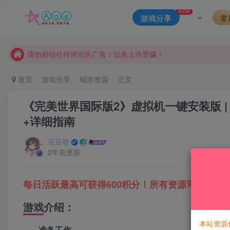
本站一律禁止以任何方式发布或转载任何违法的相关信息，访客
NEW
游戏分享
常
现在赞助会员享受专属折扣，详情点击此条公告。
请勿相信任何评论区广告！以免上当受骗！
本网站的文章部分内容可能来源于网络，仅供大家学习与参考，如有
首页
游戏分享
端游资源
正文
《完美世界国际版2》虚拟机一键安装版 |
+详细指南
豆豆呀
2年前更新
每日活跃最高可获得600积分！所有资源可以使用
游戏介绍：
本站资源
准备工作