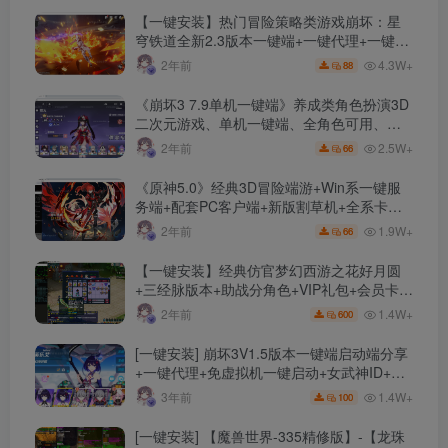
【一键安装】热门冒险策略类游戏崩坏：星
穹铁道全新2.3版本一键端+一键代理+一键启
动+免虚拟机
4.3W+
2年前
88
《崩坏3 7.9单机一键端》养成类角色扮演3D
二次元游戏、单机一键端、全角色可用、无
限资源、附带保姆级安装教程
2.5W+
2年前
66
《原神5.0》经典3D冒险端游+Win系一键服
务端+配套PC客户端+新版割草机+全系卡池
文件
1.9W+
2年前
66
【一键安装】经典仿官梦幻西游之花好月圆
+三经脉版本+助战分角色+VIP礼包+会员卡
+剧情活动+视频搭建及其他修改资料
1.4W+
2年前
600
[一键安装] 崩坏3V1.5版本一键端启动端分享
+一键代理+免虚拟机一键启动+女武神ID+详
细指令+极简一键修改
1.4W+
3年前
100
[一键安装] 【魔兽世界-335精修版】-【龙珠