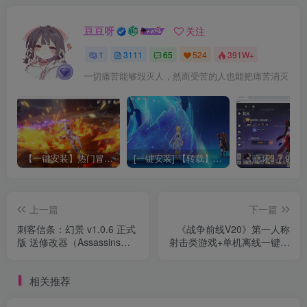
豆豆呀
关注
1
3111
65
524
391W+
一切痛苦能够毁灭人，然而受苦的人也能把痛苦消灭
【一键安装】热门冒险策略类游戏崩坏：星穹铁道全新2.3版本一键端+一键代理+一键启动+免虚拟机
[一键安装] 【转载】原神3.4真端服务端+源码+配套客户端+详尽说明+GM工具+源码说明文件
上一篇
下一篇
刺客信条：幻景 v1.0.6 正式
《战争前线V20》第一人称
版 送修改器（Assassins
射击类游戏+单机离线一键端
Creed Mirage）安装中文版
+解压缩就可以玩
相关推荐