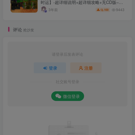
时运】-超详细说明+超详细攻略+无CD版–精
修版本-站长推荐+站长亲测
9443
3年前
100
评论
抢沙发
请登录后发表评论
登录
注册
社交账号登录
微信登录