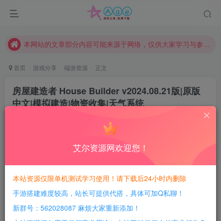
现在赞助会员享受专属折扣，详情点击此条公告。
请勿相信任何评论区广告！以免上当受骗！
本网站的文章部分内容可能来源于网络，仅供大家学习与参考，如有侵权，请联系站长QQ466107887进行删除处理。
首页
游戏分享
端游资源
正文
房屋建造者 House Builder v2024.08.21版|原版
中文|模拟建造|物资收集|天气系统
豆豆呀
关注
2年前更新
0
477
93
艾尔资源网欢迎您！
每日活跃最高可获得600积分！所有资源可以使用
积分免费兑换！
本站资源仅限单机测试学习使用！请下载后24小时内删除
手游搭建难度较高，站长可提供代搭，具体可加Q私聊！
游戏介绍：
新群号：562028087 麻烦大家重新添加！
房屋建造者(House Builder)是一款模拟建筑房屋的休闲