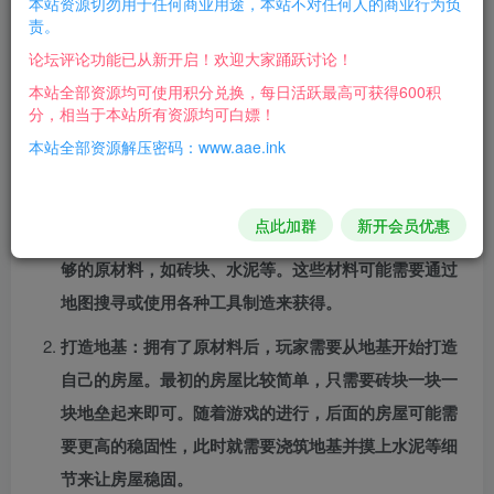
本站资源切勿用于任何商业用途，本站不对任何人的商业行为负
责。
游戏，你将成为一名建筑工人，建造一座简单的非洲泥屋，
论坛评论功能已从新开启！欢迎大家踊跃讨论！
一座超现代节能建筑奇迹般复杂的房屋。每栋房子都由数百
本站全部资源均可使用积分兑换，每日活跃最高可获得600积
个元素组成，你需要根据建筑规则进行匹配。
分，相当于本站所有资源均可白嫖！
本站全部资源解压密码：www.aae.ink
《房屋建造者(House Builder)》是一款模拟建设类游
戏。以下是一些简单的攻略：
点此加群
新开会员优惠
收集原材料：在开始建造房屋之前，玩家需要先收集足
够的原材料，如砖块、水泥等。这些材料可能需要通过
地图搜寻或使用各种工具制造来获得。
打造地基：拥有了原材料后，玩家需要从地基开始打造
自己的房屋。最初的房屋比较简单，只需要砖块一块一
块地垒起来即可。随着游戏的进行，后面的房屋可能需
要更高的稳固性，此时就需要浇筑地基并摸上水泥等细
节来让房屋稳固。