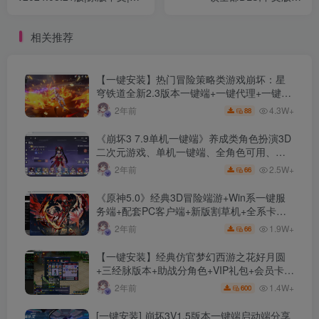
拟建造|物资收集|天气系统
载,MOD,修改器,详细攻略,汉
化补丁,附54321历代
相关推荐
【一键安装】热门冒险策略类游戏崩坏：星
穹铁道全新2.3版本一键端+一键代理+一键启
动+免虚拟机
4.3W+
2年前
88
《崩坏3 7.9单机一键端》养成类角色扮演3D
二次元游戏、单机一键端、全角色可用、无
限资源、附带保姆级安装教程
2.5W+
2年前
66
《原神5.0》经典3D冒险端游+Win系一键服
务端+配套PC客户端+新版割草机+全系卡池
文件
1.9W+
2年前
66
【一键安装】经典仿官梦幻西游之花好月圆
+三经脉版本+助战分角色+VIP礼包+会员卡
+剧情活动+视频搭建及其他修改资料
1.4W+
2年前
600
[一键安装] 崩坏3V1.5版本一键端启动端分享