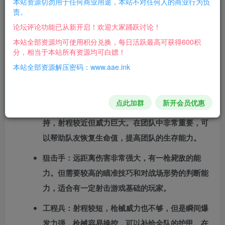
本站资源切勿用于任何商业用途，本站不对任何人的商业行为负
责。
一些简单攻略：
论坛评论功能已从新开启！欢迎大家踊跃讨论！
职业选择：
本站全部资源均可使用积分兑换，每日活跃最高可获得600积
分，相当于本站所有资源均可白嫖！
步枪手：擅长中远距离的火力输出，能补给子弹给
本站全部资源解压密码：www.aae.ink
自己或队友，是团队的主要火力点。新手玩家可以
先熟悉步枪手的操作和战斗方式，积累经验。
点此加群
新开会员优惠
医疗兵：属于加血辅助型，能提供全队的血量支
持，射程较近但威力巨大。在团队中非常重要，可
以帮助队友恢复生命值，提高团队的生存能力。
狙击手：远距离伤害非常强大，有一枪毙敌的能
力。但需要较高的瞄准技巧和对战场形势的判断能
力，适合有一定射击游戏基础的玩家。
工程兵：射程较短，枪械威力也不够，但是瞬间爆
发力强，枪械容易操控，可以补给全队的护甲。在