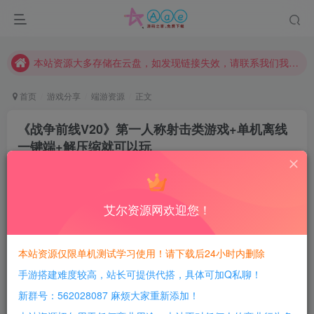
本网站的文章部分内容可能来源于网络，仅供大家学习与参考，如有侵权，请联系站长QQ466107887进行删除处理。
本站评论功能已从新开启！欢迎大家踊跃讨论！（用户每日活跃可得积分数量增加至600，加速获得更多免费资源！）
本站资源大多存储在云盘，如发现链接失效，请联系我们我们会第一时间更新。
本站一律禁止以任何方式发布或转载任何违法的相关信息，访客发现请向站长举报
首页
游戏分享
端游资源
正文
现在赞助会员享受专属折扣，详情点击此条公告。
《战争前线V20》第一人称射击类游戏+单机离线
请勿相信任何评论区广告！以免上当受骗！
一键端+解压缩就可以玩
本网站的文章部分内容可能来源于网络，仅供大家学习与参考，如有侵权，请联系站长QQ466107887进行删除处理。
豆豆呀
关注
2年前更新
1
469
117
艾尔资源网欢迎您！
每日活跃最高可获得600积分！所有资源可以使用
积分免费兑换！
本站资源仅限单机测试学习使用！请下载后24小时内删除
手游搭建难度较高，站长可提供代搭，具体可加Q私聊！
游戏介绍：
新群号：562028087 麻烦大家重新添加！
《战争前线V20》是一款第一人称射击类游戏，以下是