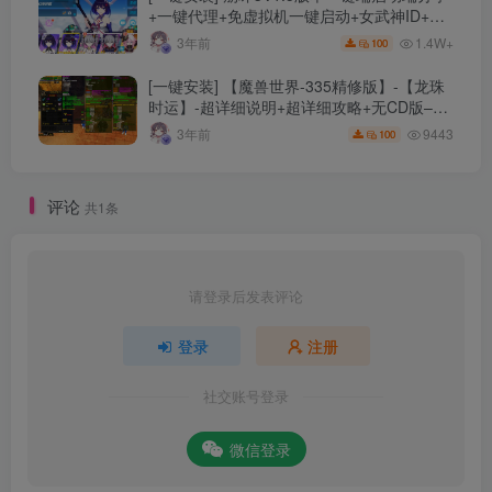
+一键代理+免虚拟机一键启动+女武神ID+详
细指令+极简一键修改
1.4W+
3年前
100
[一键安装] 【魔兽世界-335精修版】-【龙珠
时运】-超详细说明+超详细攻略+无CD版–精
修版本-站长推荐+站长亲测
9443
3年前
100
评论
共1条
请登录后发表评论
登录
注册
社交账号登录
微信登录