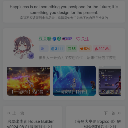
Happiness is not something you postpone for the future; it is
something you design for the present.
幸福不应该留到未来品尝，幸福是你专门为当下的自己所准备的
豆豆呀
关注
1
3111
65
524
392W+
很多人一开始为了梦想而忙，后来忙得忘了梦想
【一键安装】热门冒险策略类游戏崩坏：星穹铁道全新2.3版本一键端+一键代理+一键启动+免虚拟机
[一键安装] 【转载】原神3.4真端服务端+源码+配套客户端+详尽说明+GM工具+源码说明文件
上一篇
下一篇
房屋建造者 House Builder
《海岛大亨6/Tropico 6》解
v2024.08.21版|原版中文|模
锁全部DLC,中文版下