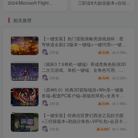
2024/Microsoft Flight
三职业8大副业版本+自动回
Simulator 2024》支持网络
收+5大套系+翎风引擎+单机
联机+模拟飞行类游戏+详细
一键安装+ 配套网站
相关推荐
攻略
【一键安装】热门冒险策略类游戏崩坏：星
穹铁道全新2.3版本一键端+一键代理+一键启
动+免虚拟机
4.3W+
2年前
88
《崩坏3 7.9单机一键端》养成类角色扮演3D
二次元游戏、单机一键端、全角色可用、无
限资源、附带保姆级安装教程
2.5W+
2年前
66
《原神5.0》经典3D冒险端游+Win系一键服
务端+配套PC客户端+新版割草机+全系卡池
文件
1.9W+
2年前
66
【一键安装】经典仿官梦幻西游之花好月圆
+三经脉版本+助战分角色+VIP礼包+会员卡
+剧情活动+视频搭建及其他修改资料
1.4W+
2年前
600