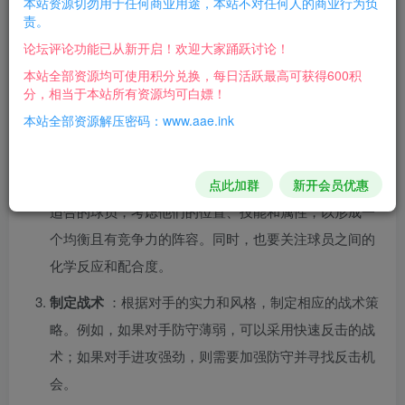
本站资源切勿用于任何商业用途，本站不对任何人的商业行为负
责。
来说是足球题材的模拟经营类游戏
。以下是一些简单的攻略
论坛评论功能已从新开启！欢迎大家踊跃讨论！
建议：
本站全部资源均可使用积分兑换，每日活跃最高可获得600积
分，相当于本站所有资源均可白嫖！
熟悉操作
：在开始游戏前，先通过教程或练习模式熟悉
本站全部资源解压密码：www.aae.ink
基本的操作方式，包括传球、射门、抢断等动作。掌握
这些基础操作是进行后续比赛和策略制定的基础。
组建球队
：在游戏中，你有机会组建自己的球队。选择
点此加群
新开会员优惠
适合的球员，考虑他们的位置、技能和属性，以形成一
个均衡且有竞争力的阵容。同时，也要关注球员之间的
化学反应和配合度。
制定战术
：根据对手的实力和风格，制定相应的战术策
略。例如，如果对手防守薄弱，可以采用快速反击的战
术；如果对手进攻强劲，则需要加强防守并寻找反击机
会。