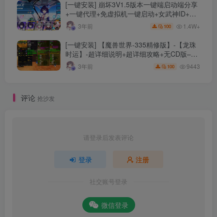
[一键安装] 崩坏3V1.5版本一键端启动端分享
+一键代理+免虚拟机一键启动+女武神ID+详
细指令+极简一键修改
1.4W+
3年前
100
[一键安装] 【魔兽世界-335精修版】-【龙珠
时运】-超详细说明+超详细攻略+无CD版–精
修版本-站长推荐+站长亲测
9443
3年前
100
评论
抢沙发
请登录后发表评论
登录
注册
社交账号登录
微信登录