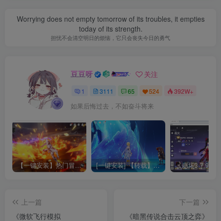
Worrying does not empty tomorrow of its troubles, it empties
today of its strength.
担忧不会清空明日的烦恼，它只会丧失今日的勇气
豆豆呀
关注
1
3111
65
524
392W+
如果后悔过去，不如奋斗将来
【一键安装】热门冒险策略类游戏崩坏：星穹铁道全新2.3版本一键端+一键代理+一键启动+免虚拟机
[一键安装] 【转载】原神3.4真端服务端+源码+配套客户端+详尽说明+GM工具+源码说明文件
上一篇
下一篇
《微软飞行模拟
《暗黑传说合击云顶之弈》