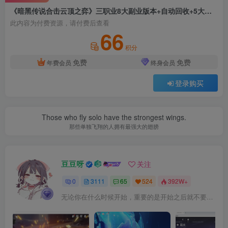
《暗黑传说合击云顶之弈》三职业8大副业版本+自动回收+5大套系+翎风引擎+单机一键安装+ 配套网站
此内容为付费资源，请付费后查看
66
积分
免费
免费
年费会员
终身会员
登录购买
Those who fly solo have the strongest wings.
那些单独飞翔的人拥有最强大的翅膀
豆豆呀
关注
0
3111
65
524
392W+
无论你在什么时候开始，重要的是开始之后就不要停止