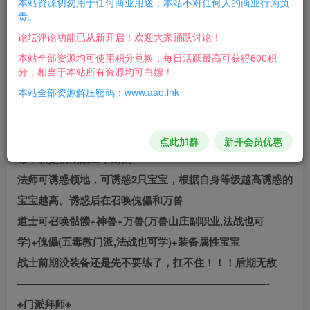
本站资源切勿用于任何商业用途，本站不对任何人的商业行为负
※主职业※
责。
注：人物英雄均可转职业（综合服务处查看）
论坛评论功能已从新开启！欢迎大家踊跃讨论！
前期建议：法道，道道，道战，职业没有太大影响，看个人
本站全部资源均可使用积分兑换，每日活跃最高可获得600积
分，相当于本站所有资源均可白嫖！
喜好选择
本站全部资源解压密码：www.aae.ink
后期建议：战战，法战，道战，道道，后期根据装备搭配选
择
如果玩战士的话，门派建议选择五毒教，可召唤傀儡攻击带
点此加群
新开会员优惠
毒，就是前期战士不耐抗
法师可诱惑领地，可诱惑2只宝宝，根据自身等级越高诱惑的
宝宝越高。诱惑后在召唤傀儡和万兽
道士可召唤骷髅+神兽+万兽(万兽山庄副职业,法战也可
学)+傀儡(五毒教门派,法战也可学)+装备属性宝宝
战士前期没装备还是先不要练了，扛不住！！！后期无敌
————————————————————————-
※门派拜师※