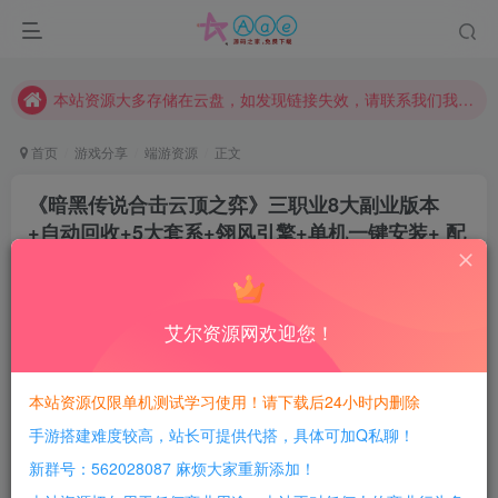
本网站的文章部分内容可能来源于网络，仅供大家学习与参考，如有侵权，请联系站长QQ466107887进行删除处理。
本站评论功能已从新开启！欢迎大家踊跃讨论！（用户每日活跃可得积分数量增加至600，加速获得更多免费资源！）
本站资源大多存储在云盘，如发现链接失效，请联系我们我们会第一时间更新。
本站一律禁止以任何方式发布或转载任何违法的相关信息，访客发现请向站长举报
首页
游戏分享
端游资源
正文
现在赞助会员享受专属折扣，详情点击此条公告。
《暗黑传说合击云顶之弈》三职业8大副业版本
请勿相信任何评论区广告！以免上当受骗！
+自动回收+5大套系+翎风引擎+单机一键安装+ 配
本网站的文章部分内容可能来源于网络，仅供大家学习与参考，如有侵权，请联系站长QQ466107887进行删除处理。
套网站
豆豆呀
关注
2年前更新
艾尔资源网欢迎您！
2
355
84
每日活跃最高可获得600积分！所有资源可以使用
本站资源仅限单机测试学习使用！请下载后24小时内删除
积分免费兑换！
手游搭建难度较高，站长可提供代搭，具体可加Q私聊！
游戏介绍：
新群号：562028087 麻烦大家重新添加！