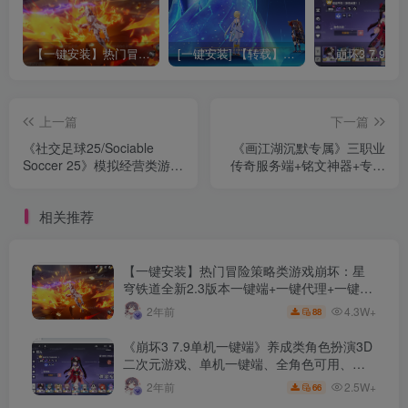
【一键安装】热门冒险策略类游戏崩坏：星穹铁道全新2.3版本一键端+一键代理+一键启动+免虚拟机
[一键安装] 【转载】原神3.4真端服务端+源码+配套客户端+详尽说明+GM工具+源码说明文件
上一篇
下一篇
《社交足球25/Sociable
《画江湖沉默专属》三职业
Soccer 25》模拟经营类游戏
传奇服务端+铭文神器+专属
+详细攻略
BUFF+自动回收+翎风引擎
+配套网站+单机登录器
相关推荐
【一键安装】热门冒险策略类游戏崩坏：星
穹铁道全新2.3版本一键端+一键代理+一键启
动+免虚拟机
4.3W+
2年前
88
《崩坏3 7.9单机一键端》养成类角色扮演3D
二次元游戏、单机一键端、全角色可用、无
限资源、附带保姆级安装教程
2.5W+
2年前
66