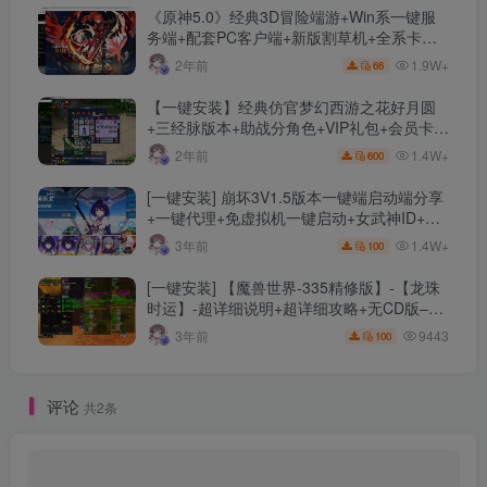
《原神5.0》经典3D冒险端游+Win系一键服
务端+配套PC客户端+新版割草机+全系卡池
文件
1.9W+
2年前
66
【一键安装】经典仿官梦幻西游之花好月圆
+三经脉版本+助战分角色+VIP礼包+会员卡
+剧情活动+视频搭建及其他修改资料
1.4W+
2年前
600
[一键安装] 崩坏3V1.5版本一键端启动端分享
+一键代理+免虚拟机一键启动+女武神ID+详
细指令+极简一键修改
1.4W+
3年前
100
[一键安装] 【魔兽世界-335精修版】-【龙珠
时运】-超详细说明+超详细攻略+无CD版–精
修版本-站长推荐+站长亲测
9443
3年前
100
评论
共2条