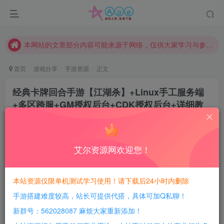
请勿相信任何评论区广告！以免上当受骗！
本网站的文章部分内容可能来源于网络，仅供大家学习与参考，如有侵权，请联系站长QQ466107887进行删除处理。
本站评论功能已从新开启！欢迎大家踊跃讨论！（用户每日活跃可得积分数量增加至600，加速获得更多免费资源！）
本站资源大多存储在云盘，如发现链接失效，请联系我们我们会第一时间更新。
首页
游戏分享
手游资源
正文
本站一律禁止以任何方式发布或转载任何违法的相关信息，访客发现请向站长举报
经典卡牌回合手游【江湖杀】+Linux手工服务端
现在赞助会员享受专属折扣，详情点击此条公告。
+多区跨服+GM授权后台+CDK授权后台+详细教
请勿相信任何评论区广告！以免上当受骗！
程
本网站的文章部分内容可能来源于网络，仅供大家学习与参考，如有侵权，请联系站长QQ466107887进行删除处理。
豆豆呀
关注
2年前发布
艾尔资源网欢迎您！
1
423
181
每日活跃最高可获得600积分！所有资源可以使用
本站资源仅限单机测试学习使用！请下载后24小时内删除
积分免费兑换！
手游搭建难度较高，站长可提供代搭，具体可加Q私聊！
游戏介绍：
新群号：562028087 麻烦大家重新添加！