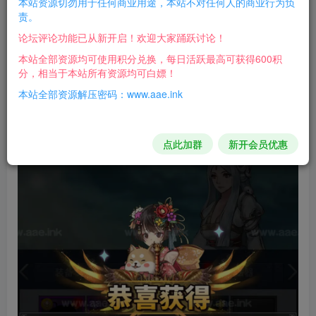
本站资源切勿用于任何商业用途，本站不对任何人的商业行为负
苹果自测，介意勿下！！！
责。
论坛评论功能已从新开启！欢迎大家踊跃讨论！
就是闪烁换皮游戏，换的很彻底，技能跟模型时装全换
本站全部资源均可使用积分兑换，每日活跃最高可获得600积
了，内购好像没搞好，不过闪烁很简单的，自行研究吧！
分，相当于本站所有资源均可白嫖！
本站全部资源解压密码：www.aae.ink
游戏截图：
点此加群
新开会员优惠