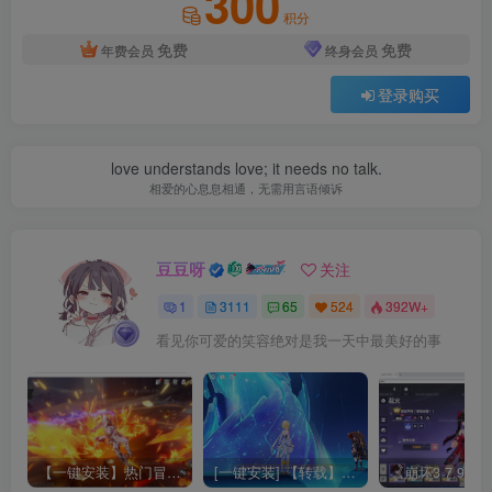
300
积分
免费
免费
年费会员
终身会员
登录购买
love understands love; it needs no talk.
相爱的心息息相通，无需用言语倾诉
豆豆呀
关注
1
3111
65
524
392W+
看见你可爱的笑容绝对是我一天中最美好的事
【一键安装】热门冒险策略类游戏崩坏：星穹铁道全新2.3版本一键端+一键代理+一键启动+免虚拟机
[一键安装] 【转载】原神3.4真端服务端+源码+配套客户端+详尽说明+GM工具+源码说明文件