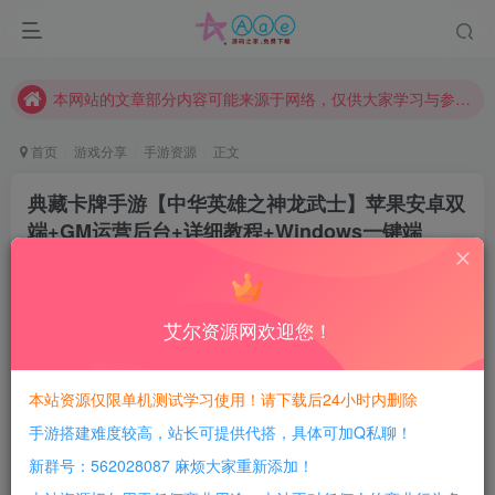
请勿相信任何评论区广告！以免上当受骗！
本网站的文章部分内容可能来源于网络，仅供大家学习与参考，如有侵权，请联系站长QQ466107887进行删除处理。
本站评论功能已从新开启！欢迎大家踊跃讨论！（用户每日活跃可得积分数量增加至600，加速获得更多免费资源！）
本站资源大多存储在云盘，如发现链接失效，请联系我们我们会第一时间更新。
首页
游戏分享
手游资源
正文
本站一律禁止以任何方式发布或转载任何违法的相关信息，访客发现请向站长举报
典藏卡牌手游【中华英雄之神龙武士】苹果安卓双
现在赞助会员享受专属折扣，详情点击此条公告。
端+GM运营后台+详细教程+Windows一键端
请勿相信任何评论区广告！以免上当受骗！
豆豆呀
关注
本网站的文章部分内容可能来源于网络，仅供大家学习与参考，如有侵权，请联系站长QQ466107887进行删除处理。
2年前更新
0
689
103
艾尔资源网欢迎您！
每日活跃最高可获得600积分！所有资源可以使用
积分免费兑换！
本站资源仅限单机测试学习使用！请下载后24小时内删除
手游搭建难度较高，站长可提供代搭，具体可加Q私聊！
游戏介绍：
新群号：562028087 麻烦大家重新添加！
经典的的卡牌回合制手游，经典耐玩！