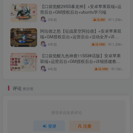
【口袋觉醒29SS暴龙神】+安卓苹果双端+运
营后台+GM授权后台+ubuntu学习端
1.2W+
3年前
300
阿拉德之怒【征战星空阿拉德】+安卓苹果双
端+GM授权后台+运营后台+活动全开+详细
教程
1.2W+
4年前
1200
【口袋觉醒九色神鹿11SS神话版】安卓苹果
双端+运营后台+GM授权后台+详细搭建教
程。
1W+
4年前
1200
评论
抢沙发
请登录后发表评论
登录
注册