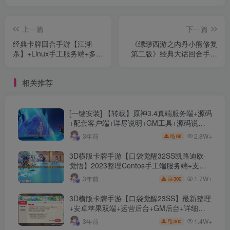
上一篇
下一篇
经典卡牌回合手游【江湖
《缥缈西游之内丹小熊修复
杀】+Linux手工服务端+多区
第二版》经典大话回合手游
跨服+GM授权后台+CDK授
+管理后台+安卓苹果双端
权后台+详细教程
+最新整理Linux手工服务端
相关推荐
详细搭建教程
[一键安装] 【转载】原神3.4真端服务端+源码
+配套客户端+详尽说明+GM工具+源码说明
文件
2.8W+
3年前
66
3D横版卡牌手游【口袋觉醒32SS凯路迪欧·
觉悟】2023整理Centos手工端服务端+支付
对接+安卓苹果双端+运营后台+GM授权后台
1.7W+
3年前
300
+代理后台
3D横版卡牌手游【口袋觉醒23SS】最新整理
+安卓苹果双端+运营后台+GM后台+详细搭
建教程
1.4W+
3年前
300