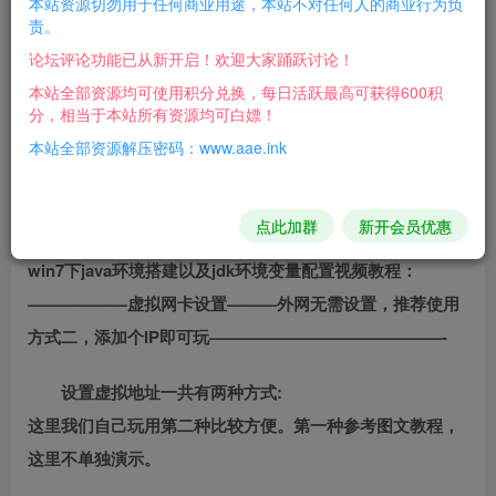
本站资源切勿用于任何商业用途，本站不对任何人的商业行为负
责。
运营后台功能很强大，自行研究吧！
论坛评论功能已从新开启！欢迎大家踊跃讨论！
本站全部资源均可使用积分兑换，每日活跃最高可获得600积
如果运行有闪退在参考下面教程安装JAVA配置环境变量
分，相当于本站所有资源均可白嫖！
———安装JAVA配置(闪退在参考安装)—————-
本站全部资源解压密码：www.aae.ink
进入【必备】把里面的全部安装一次，jdk-7u71-windows-
x64.exe
点此加群
新开会员优惠
以管理员身份运行【一键java环境添加】
win7下java环境搭建以及jdk环境变量配置视频教程：
——————虚拟网卡设置———外网无需设置，推荐使用
方式二，添加个IP即可玩——————————————-
设置虚拟地址一共有两种方式:
这里我们自己玩用第二种比较方便。第一种参考图文教程，
这里不单独演示。