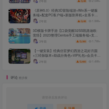
2.5W+
2年前
66
《原神5.0》经典3D冒险端游+Win系一键服
务端+配套PC客户端+新版割草机+全系卡池
文件
1.9W+
2年前
66
3D横版卡牌手游【口袋觉醒32SS凯路迪欧·
觉悟】2023整理Centos手工端服务端+支付
对接+安卓苹果双端+运营后台+GM授权后台
1.7W+
3年前
300
+代理后台
【一键安装】经典仿官梦幻西游之花好月圆
+三经脉版本+助战分角色+VIP礼包+会员卡
+剧情活动+视频搭建及其他修改资料
1.4W+
2年前
600
评论
抢沙发
请登录后发表评论
登录
注册