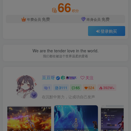
66
积分
免费
免费
年费会员
终身会员
登录购买
We are the tender love in the world.
我们都在被这个世界温柔的爱着
豆豆呀
关注
1
3111
65
524
392W+
在沉默中努力，让成功自己发声