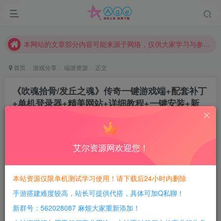
现在赞助会员享受专属折扣，详情点击此条公告。
请勿相信任何评论区广告！以免上当受骗！
本网站的文章部分内容可能来源于网络，仅供大家学习与参考，如有侵权，请联系站长QQ466107887进行删除处理。
首页
游戏分享
端游资源
正文
《吹魂拾骨/发丘之魂》传奇一键游戏端+配套补丁
+单机登录器+精美网站+详细教程+一键安装+新
Gom引擎
豆豆呀
关注
2年前更新
艾尔资源网欢迎您！
0
495
200
每日活跃最高可获得600积分！所有资源可以使用
本站资源仅限单机测试学习使用！请下载后24小时内删除
积分免费兑换！
手游搭建难度较高，站长可提供代搭，具体可加Q私聊！
游戏介绍：
新群号：562028087 麻烦大家重新添加！