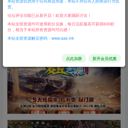
本站资源切勿用于任何商业用途，本站不对任何人的商业行为负
打开 MM-DZY-FQZH.exe 直接点击 安装
责。
默认安装D盘 路径D:\MirServer
论坛评论功能已从新开启！欢迎大家踊跃讨论！
本站全部资源均可使用积分兑换，每日活跃最高可获得600积
解压即可畅玩！！！
分，相当于本站所有资源均可白嫖！
本站全部资源解压密码：www.aae.ink
游戏截图：
点此加群
新开会员优惠