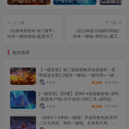
【一键安装】热门冒险策略类游戏崩坏：星穹铁道全新2.3版本一键端+一键代理+一键启动+免虚拟机
[一键安装] 【转载】原神3.4真端服务端+源码+配套客户端+详尽说明+GM工具+源码说明文件
上一篇
下一篇
《祖师爷那些年/奇门遁甲》
《流云神器/沙城BOSS版》
传奇一键游戏端+配套补丁
传奇一键端+单职业+魔王冰
+单机登录器+精美网站+详
雪打宝+单机登陆器+配套补
细教程+一键安装+新Gom引
丁+精美网站+详细教程
相关推荐
擎
【一键安装】热门冒险策略类游戏崩坏：星
穹铁道全新2.3版本一键端+一键代理+一键启
动+免虚拟机
4.3W+
2年前
88
[一键安装] 【转载】原神3.4真端服务端+源码
+配套客户端+详尽说明+GM工具+源码说明
文件
2.8W+
3年前
66
《崩坏3 7.9单机一键端》养成类角色扮演3D
二次元游戏、单机一键端、全角色可用、无
限资源、附带保姆级安装教程