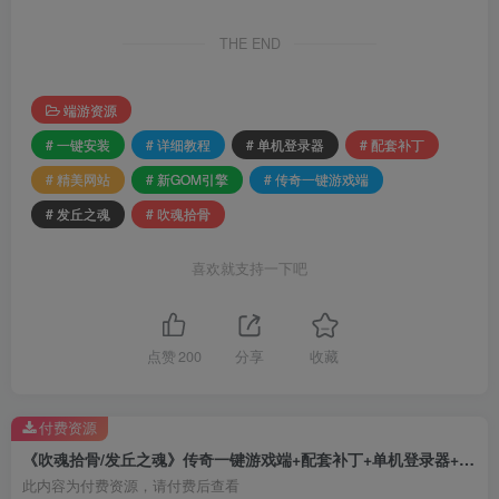
THE END
端游资源
# 一键安装
# 详细教程
# 单机登录器
# 配套补丁
# 精美网站
# 新GOM引擎
# 传奇一键游戏端
# 发丘之魂
# 吹魂拾骨
喜欢就支持一下吧
点赞
200
分享
收藏
付费资源
《吹魂拾骨/发丘之魂》传奇一键游戏端+配套补丁+单机登录器+精美网站+详细教程+一键安装+新Gom引擎
此内容为付费资源，请付费后查看