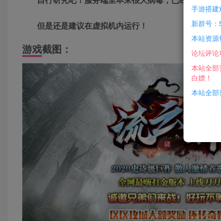
手游搭建
新群号：5
但是还是建议在虚拟机内运行！
本站资源
游戏截图：
论坛评论
本站全部
白嫖！
本站全部资