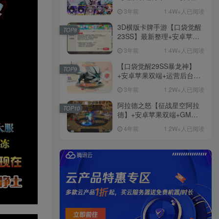
+免虚拟机一键启动+女武神
3年前
1.4W+人已阅读
ID+详细指令+极简一键修改
3D横版卡牌手游【口袋觉醒
TOP8
23SS】最新整理+安卓苹果
双端+运营后台+GM后台+详
3年前
1.4W+人已阅读
细搭建教程
【口袋觉醒29SS暴龙神】
TOP9
+安卓苹果双端+运营后台
+GM授权后台+ubuntu学习
3年前
1.2W+人已阅读
端
阿拉德之怒【征战星空阿拉
TOP10
德】+安卓苹果双端+GM授
权后台+运营后台+活动全开
4年前
1.2W+人已阅读
+详细教程