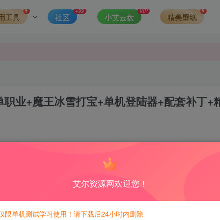
第一时间更新。
+99
VIP
用工具
社区
小艾云盘
精美壁纸
发现请向站长举报
侵权，请联系站长QQ466107887进行删除处理。
单职业+魔王冰雪打宝+单机登陆器+配套补丁+
0
3
积分免费兑换！
艾尔资源网欢迎您！
仅限单机测试学习使用！请下载后24小时内删除
杀过了！