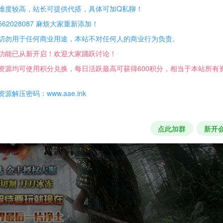
难度较高，站长可提供代搭，具体可加Q私聊！
62028087 麻烦大家重新添加！
切勿用于任何商业用途，本站不对任何人的商业行为负责。
功能已从新开启！欢迎大家踊跃讨论！
资源均可使用积分兑换，每日活跃最高可获得600积分，相当于本站所有
源解压密码：www.aae.ink
点此加群
新开