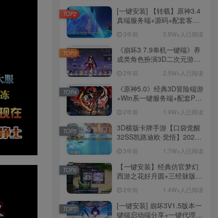
[一键安装] 【转载】原神3.4
TOP2
真端服务端+源码+配套客户
端+详尽说明+GM工具+源码
3年前
2.8W+人已阅读
说明文件
《崩坏3 7.9单机一键端》养
TOP3
成类角色扮演3D二次元游
戏、单机一键端、全角色可
2年前
2.5W+人已阅读
用、无限资源、附带保姆级
安装教程
《原神5.0》经典3D冒险端游
TOP4
+Win系一键服务端+配套PC
客户端+新版割草机+全系卡
2年前
1.9W+人已阅读
池文件
3D横版卡牌手游【口袋觉醒
TOP5
32SS凯路迪欧·觉悟】2023
整理Centos手工端服务端
3年前
1.7W+人已阅读
+支付对接+安卓苹果双端+运
营后台+GM授权后台+代理
【一键安装】经典仿官梦幻
TOP6
后台
西游之花好月圆+三经脉版本
+助战分角色+VIP礼包+会员
2年前
1.4W+人已阅读
卡+剧情活动+视频搭建及其
他修改资料
[一键安装] 崩坏3V1.5版本一
TOP7
键端启动端分享+一键代理