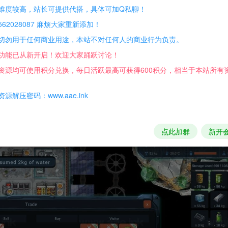
你能在广袤的太空中茁壮成长吗？
难度较高，站长可提供代搭，具体可加Q私聊！
62028087 麻烦大家重新添加！
.鼠标
切勿用于任何商业用途，本站不对任何人的商业行为负责。
功能已从新开启！欢迎大家踊跃讨论！
教程，并尝试自己解决。
资源均可使用积分兑换，每日活跃最高可获得600积分，相当于本站所有
助。
源解压密码：www.aae.ink
违法活动。
点此加群
新开