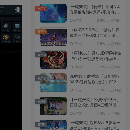
[一键安装] 【转载】原神3.4
TOP2
真端服务端+源码+配套客户
端+详尽说明+GM工具+源码
3年前
2.8W+人已阅读
说明文件
《崩坏3 7.9单机一键端》养
TOP3
成类角色扮演3D二次元游
戏、单机一键端、全角色可
2年前
2.5W+人已阅读
用、无限资源、附带保姆级
安装教程
《原神5.0》经典3D冒险端游
TOP4
+Win系一键服务端+配套PC
客户端+新版割草机+全系卡
2年前
1.9W+人已阅读
池文件
3D横版卡牌手游【口袋觉醒
TOP5
32SS凯路迪欧·觉悟】2023
整理Centos手工端服务端
3年前
1.7W+人已阅读
+支付对接+安卓苹果双端+运
营后台+GM授权后台+代理
【一键安装】经典仿官梦幻
TOP6
后台
西游之花好月圆+三经脉版本
+助战分角色+VIP礼包+会员
2年前
1.4W+人已阅读
卡+剧情活动+视频搭建及其
他修改资料
[一键安装] 崩坏3V1.5版本一
TOP7
键端启动端分享+一键代理