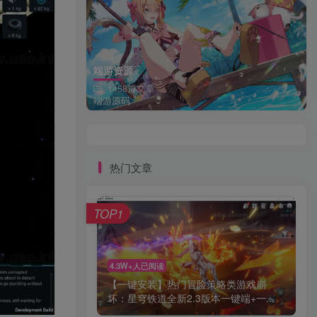
端游资源
1458篇文章
端游源码
热门文章
TOP1
4.3W+人已阅读
【一键安装】热门冒险策略类游戏崩
坏：星穹铁道全新2.3版本一键端+一...