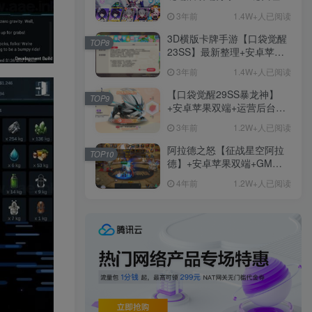
+免虚拟机一键启动+女武神
3年前
1.4W+人已阅读
ID+详细指令+极简一键修改
3D横版卡牌手游【口袋觉醒
TOP8
23SS】最新整理+安卓苹果
双端+运营后台+GM后台+详
3年前
1.4W+人已阅读
细搭建教程
【口袋觉醒29SS暴龙神】
TOP9
+安卓苹果双端+运营后台
+GM授权后台+ubuntu学习
3年前
1.2W+人已阅读
端
阿拉德之怒【征战星空阿拉
TOP10
德】+安卓苹果双端+GM授
权后台+运营后台+活动全开
4年前
1.2W+人已阅读
+详细教程