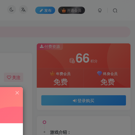
发布
开通会员
付费资源
66
积分
年费会员
终身会员
关注
免费
免费
60
175
登录购买
求。开采小
游戏介绍：