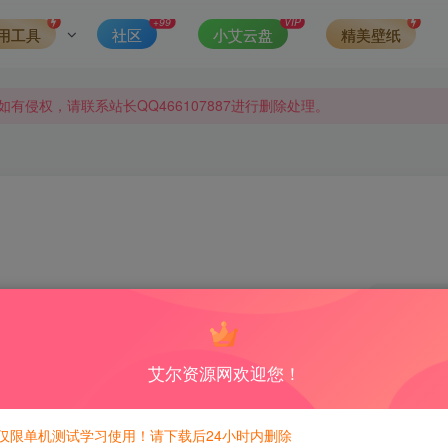
发现请向站长举报
+99
VIP
用工具
社区
小艾云盘
精美壁纸
侵权，请联系站长QQ466107887进行删除处理。
0
3
积分免费兑换！
艾尔资源网欢迎您！
动化的力量，或‘雇佣’一支船员大军来处理你不断增长的生产需
仅限单机测试学习使用！请下载后24小时内删除