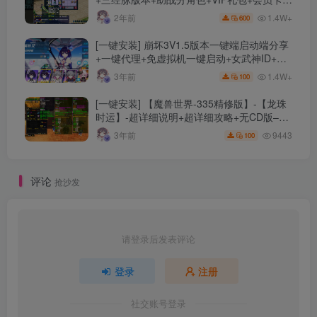
+剧情活动+视频搭建及其他修改资料
1.4W+
2年前
600
[一键安装] 崩坏3V1.5版本一键端启动端分享
+一键代理+免虚拟机一键启动+女武神ID+详
细指令+极简一键修改
1.4W+
3年前
100
[一键安装] 【魔兽世界-335精修版】-【龙珠
时运】-超详细说明+超详细攻略+无CD版–精
修版本-站长推荐+站长亲测
9443
3年前
100
评论
抢沙发
请登录后发表评论
登录
注册
社交账号登录