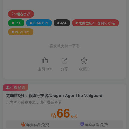
端游资源
# The
# DRAGON
# Age
# 龙腾世纪4：影障守护者
# Veilguard
喜欢就支持一下吧
点赞
183
分享
收藏
2
付费资源
龙腾世纪4：影障守护者/Dragon Age: The Veilguard
此内容为付费资源，请付费后查看
66
积分
免费
免费
年费会员
终身会员