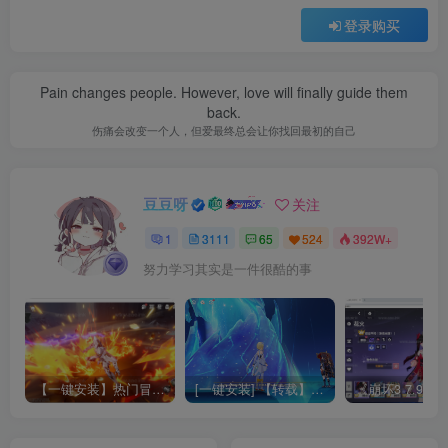
登录购买
Pain changes people. However, love will finally guide them
back.
伤痛会改变一个人，但爱最终总会让你找回最初的自己
豆豆呀
关注
1
3111
65
524
392W+
努力学习其实是一件很酷的事
【一键安装】热门冒险策略类游戏崩坏：星穹铁道全新2.3版本一键端+一键代理+一键启动+免虚拟机
[一键安装] 【转载】原神3.4真端服务端+源码+配套客户端+详尽说明+GM工具+源码说明文件