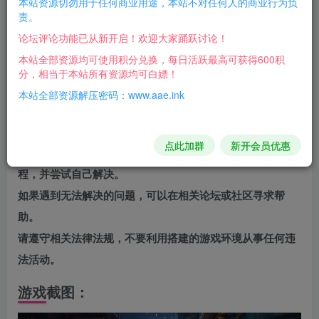
本站资源切勿用于任何商业用途，本站不对任何人的商业行为负
责。
神。这是一款身临其境的单人 RPG 游戏，你将在游戏中成
论坛评论功能已从新开启！欢迎大家踊跃讨论！
为备受景仰的领导者。
本站全部资源均可使用积分兑换，每日活跃最高可获得600积
分，相当于本站所有资源均可白嫖！
v20241204|容量90.4GB|官方简体中文|支持键盘.鼠标.手
本站全部资源解压密码：www.aae.ink
柄|赠多项修改器
注意事项
点此加群
新开会员优惠
在搭建过程中，可能会遇到各种问题，建议仔细阅读搭建教
程，并尝试自己解决。
如果遇到无法解决的问题，可以在相关论坛或社区寻求帮
助。
请遵守相关法律法规，不要利用搭建的游戏环境从事任何违
法活动。
游戏截图：