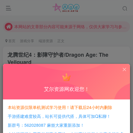
现在赞助会员享受专属折扣，详情点击此条公告。
请勿相信任何评论区广告！以免上当受骗！
本网站的文章部分内容可能来源于网络，仅供大家学习与参考，如有侵权，请联系站长QQ466107887进行删除处理。
首页
游戏分享
端游资源
正文
龙腾世纪4：影障守护者/Dragon Age: The
Veilguard
豆豆呀
关注
2年前更新
0
508
183
艾尔资源网欢迎您！
每日活跃最高可获得600积分！所有资源可以使用
积分免费兑换！
本站资源仅限单机测试学习使用！请下载后24小时内删除
手游搭建难度较高，站长可提供代搭，具体可加Q私聊！
游戏介绍：
新群号：562028087 麻烦大家重新添加！
在《龙腾世纪: 影障守护者》中团结影障守护者，对抗诸