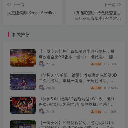
上一篇
下一篇
太空建筑师/Space Architect
《真·醉沉默》特色微变复古
三职业传奇版本+召唤雷龙
+召唤狂暴骷髅+召唤金甲战
神+4大陆+配套网站+单机登
相关推荐
陆器
【一键安装】热门冒险策略类游戏崩坏：星
穹铁道全新2.3版本一键端+一键代理+一键启
动+免虚拟机
4.3W+
2年前
88
《崩坏3 7.9单机一键端》养成类角色扮演3D
二次元游戏、单机一键端、全角色可用、无
限资源、附带保姆级安装教程
2.5W+
2年前
66
《原神5.0》经典3D冒险端游+Win系一键服
务端+配套PC客户端+新版割草机+全系卡池
文件
1.9W+
2年前
66
【一键安装】经典仿官梦幻西游之花好月圆
+三经脉版本+助战分角色+VIP礼包+会员卡