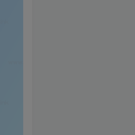
+免虚拟机一键启动+女武神
3年前
1.4W+人已阅读
ID+详细指令+极简一键修改
3D横版卡牌手游【口袋觉醒
TOP8
23SS】最新整理+安卓苹果
双端+运营后台+GM后台+详
3年前
1.4W+人已阅读
细搭建教程
【口袋觉醒29SS暴龙神】
TOP9
+安卓苹果双端+运营后台
+GM授权后台+ubuntu学习
3年前
1.2W+人已阅读
端
阿拉德之怒【征战星空阿拉
TOP10
德】+安卓苹果双端+GM授
权后台+运营后台+活动全开
4年前
1.2W+人已阅读
+详细教程