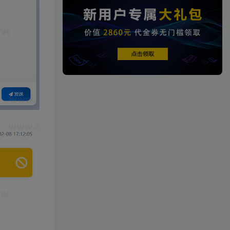
端游资源
1458篇文章
端游源码
热门文章
TOP1
4.3W+人已阅读
【一键安装】热门冒险策略类游戏崩
坏：星穹铁道全新2.3版本一键端+一...