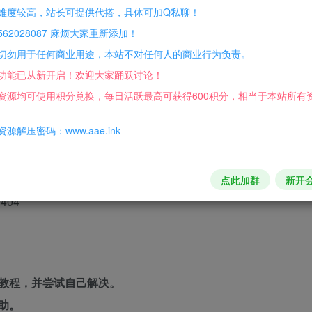
难度较高，站长可提供代搭，具体可加Q私聊！
62028087 麻烦大家重新添加！
切勿用于任何商业用途，本站不对任何人的商业行为负责。
功能已从新开启！欢迎大家踊跃讨论！
资源均可使用积分兑换，每日活跃最高可获得600积分，相当于本站所有
源解压密码：www.aae.ink
点此加群
新开
04
教程，并尝试自己解决。
助。