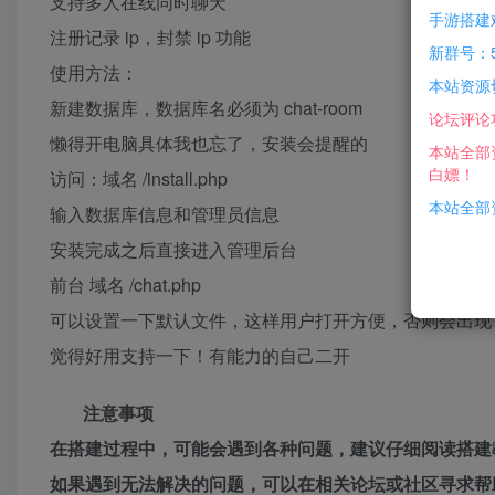
支持多人在线同时聊天
手游搭建
注册记录 ip，封禁 ip 功能
新群号：5
使用方法：
本站资源
新建数据库，数据库名必须为 chat-room
论坛评论
懒得开电脑具体我也忘了，安装会提醒的
本站全部
白嫖！
访问：域名 /install.php
本站全部资
输入数据库信息和管理员信息
安装完成之后直接进入管理后台
前台 域名 /chat.php
可以设置一下默认文件，这样用户打开方便，否则会出现 4
觉得好用支持一下！有能力的自己二开
注意事项
在搭建过程中，可能会遇到各种问题，建议仔细阅读搭建
如果遇到无法解决的问题，可以在相关论坛或社区寻求帮