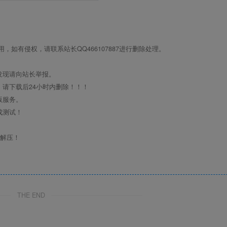
如有侵权，请联系站长QQ466107887进行删除处理。
发现请向站长举报。
请下载后24小时内删除！！！
版服务。
成测试！
行解压！
THE END