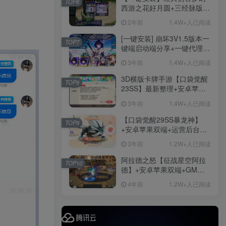
TOP6
后台
西游之花好月圆+三经脉版本
社交账号登录
+助战分角色+VIP礼包+会员
2年前
1.4W+人已阅读
卡+剧情活动+视频搭建及其
他修改资料
[一键安装] 崩坏3V1.5版本一
TOP7
微信登录
键端启动端分享+一键代理
+免虚拟机一键启动+女武神
3年前
1.4W+人已阅读
ID+详细指令+极简一键修改
手游
3D横版卡牌手游【口袋觉醒
TOP8
23SS】最新整理+安卓苹果
1282
双端+运营后台+GM后台+详
3年前
1.4W+人已阅读
细搭建教程
【口袋觉醒29SS暴龙神】
TOP9
+安卓苹果双端+运营后台
手游资源
+GM授权后台+ubuntu学习
手游源码
3年前
1.2W+人已阅读
端
阿拉德之怒【征战星空阿拉
TOP10
德】+安卓苹果双端+GM授
权后台+运营后台+活动全开
4年前
1.2W+人已阅读
+详细教程
精品端游
免费下载
更多