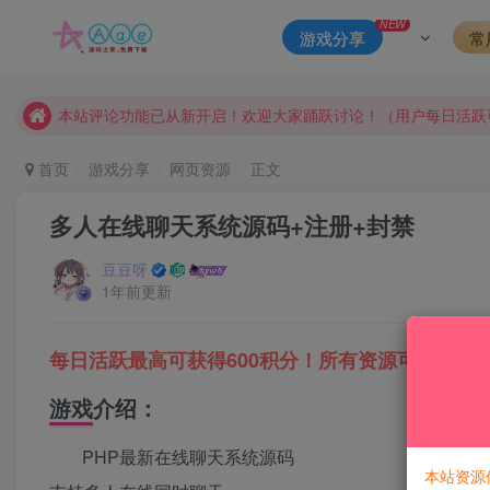
NEW
游戏分享
常
请勿相信任何评论区广告！以免上当受骗！
本网站的文章部分内容可能来源于网络，仅供大家学习与参考，如有
本站评论功能已从新开启！欢迎大家踊跃讨论！（用户每日活跃
本站资源大多存储在云盘，如发现链接失效，请联系我们我们会
首页
游戏分享
网页资源
正文
本站一律禁止以任何方式发布或转载任何违法的相关信息，访客
多人在线聊天系统源码+注册+封禁
现在赞助会员享受专属折扣，详情点击此条公告。
请勿相信任何评论区广告！以免上当受骗！
豆豆呀
1年前更新
本网站的文章部分内容可能来源于网络，仅供大家学习与参考，如有
每日活跃最高可获得600积分！所有资源可以使用
游戏介绍：
PHP最新在线聊天系统源码
本站资源