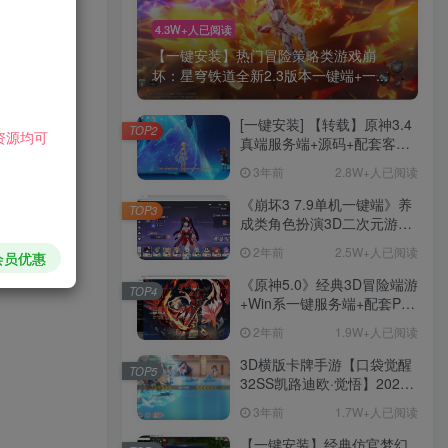
游戏截图：
4.3W+人已阅读
【一键安装】热门冒险策略类游戏崩
下载地址：
坏：星穹铁道全新2.3版本一键端+一...
[一键安装] 【转载】原神3.4
TOP2
资源均可
真端服务端+源码+配套客户
端+详尽说明+GM工具+源码
3年前
2.8W+人已阅读
说明文件
《崩坏3 7.9单机一键端》养
TOP3
成类角色扮演3D二次元游
戏、单机一键端、全角色可
2年前
2.5W+人已阅读
会员优惠
用、无限资源、附带保姆级
安装教程
《原神5.0》经典3D冒险端游
TOP4
+Win系一键服务端+配套PC
客户端+新版割草机+全系卡
2年前
1.9W+人已阅读
池文件
HI！请登录
3D横版卡牌手游【口袋觉醒
TOP5
32SS凯路迪欧·觉悟】2023
整理Centos手工端服务端
3年前
1.7W+人已阅读
登录
注册
+支付对接+安卓苹果双端+运
营后台+GM授权后台+代理
【一键安装】经典仿官梦幻