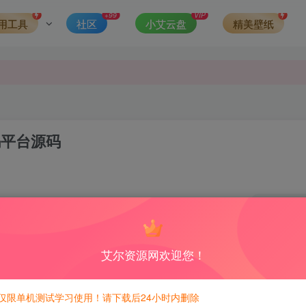
可得积分数量增加至600，加速获得更多免费资源！）
+99
VIP
用工具
社区
小艾云盘
精美壁纸
第一时间更新。
发现请向站长举报
侵权，请联系站长QQ466107887进行删除处理。
码平台源码
0
4
积分免费兑换！
艾尔资源网欢迎您！
仅限单机测试学习使用！请下载后24小时内删除