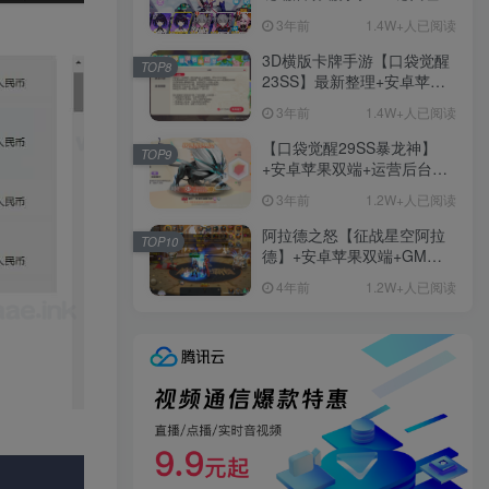
+免虚拟机一键启动+女武神
3年前
1.4W+人已阅读
ID+详细指令+极简一键修改
3D横版卡牌手游【口袋觉醒
TOP8
23SS】最新整理+安卓苹果
双端+运营后台+GM后台+详
3年前
1.4W+人已阅读
细搭建教程
【口袋觉醒29SS暴龙神】
TOP9
+安卓苹果双端+运营后台
+GM授权后台+ubuntu学习
3年前
1.2W+人已阅读
端
阿拉德之怒【征战星空阿拉
TOP10
德】+安卓苹果双端+GM授
权后台+运营后台+活动全开
4年前
1.2W+人已阅读
+详细教程