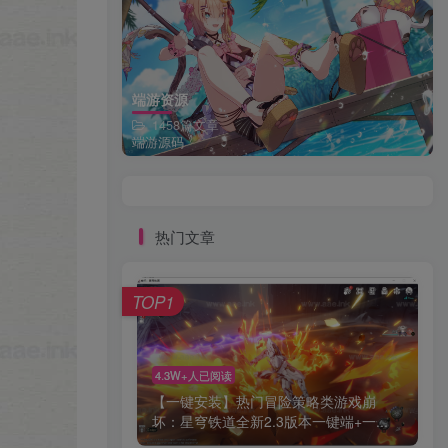
端游资源
1458篇文章
端游源码
热门文章
TOP1
4.3W+人已阅读
【一键安装】热门冒险策略类游戏崩
坏：星穹铁道全新2.3版本一键端+一...