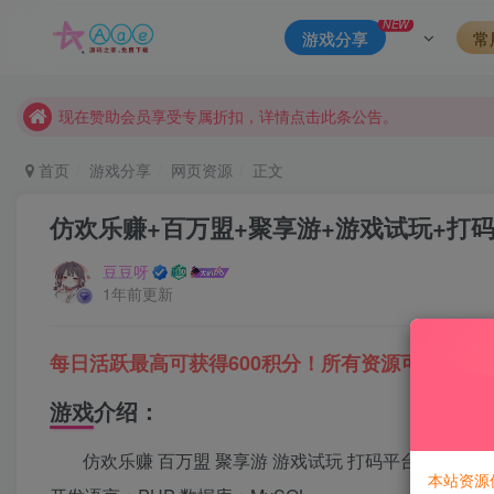
本站评论功能已从新开启！欢迎大家踊跃讨论！（用户每日活跃
NEW
游戏分享
常
本站资源大多存储在云盘，如发现链接失效，请联系我们我们会
本站一律禁止以任何方式发布或转载任何违法的相关信息，访客
现在赞助会员享受专属折扣，详情点击此条公告。
请勿相信任何评论区广告！以免上当受骗！
首页
游戏分享
网页资源
正文
本网站的文章部分内容可能来源于网络，仅供大家学习与参考，如有
仿欢乐赚+百万盟+聚享游+游戏试玩+打
豆豆呀
1年前更新
每日活跃最高可获得600积分！所有资源可以使用
游戏介绍：
仿欢乐赚 百万盟 聚享游 游戏试玩 打码平台源码
本站资源