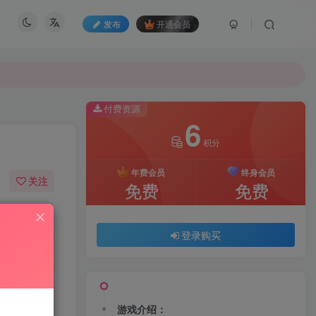
发布
开通会员
付费资源
6
积分
年费会员
终身会员
关注
免费
免费
54
185
登录购买
游戏介绍：