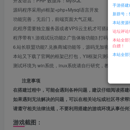
开发语言：PHP 数据库：MySQL
手游搭建
源码程序采用yii框架+php+Mysql语言开发
新群号：5
功能完善，无后门，前端页面大气正规。
本站资源
此程序需要独立服务器或者VPS云主机才可搭建。
论坛评论
程序带有1.游戏试玩功能2.广告体验功能3.打码功能4.新
本站全部
白嫖！
6.站长联盟功能7.兑换商城功能等，源码无加密 无授权 已
本站全部资
本站又下载了官网的框架已打包，YII框架只测试了1.2版本
测试环境为 win系统，inux系统请自行研究，教程内已
注意事项
在搭建过程中，可能会遇到各种问题，建议仔细阅读搭建
如果遇到无法解决的问题，可以在相关论坛或社区寻求帮
请遵守相关法律法规，不要利用搭建的游戏环境从事任何
游戏截图：