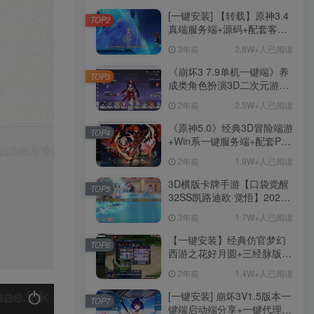
[一键安装] 【转载】原神3.4
TOP2
真端服务端+源码+配套客户
端+详尽说明+GM工具+源码
3年前
2.8W+人已阅读
说明文件
《崩坏3 7.9单机一键端》养
TOP3
成类角色扮演3D二次元游
戏、单机一键端、全角色可
2年前
2.5W+人已阅读
用、无限资源、附带保姆级
安装教程
《原神5.0》经典3D冒险端游
TOP4
+Win系一键服务端+配套PC
客户端+新版割草机+全系卡
2年前
1.9W+人已阅读
池文件
3D横版卡牌手游【口袋觉醒
TOP5
32SS凯路迪欧·觉悟】2023
整理Centos手工端服务端
3年前
1.7W+人已阅读
+支付对接+安卓苹果双端+运
营后台+GM授权后台+代理
【一键安装】经典仿官梦幻
TOP6
后台
西游之花好月圆+三经脉版本
+助战分角色+VIP礼包+会员
2年前
1.4W+人已阅读
卡+剧情活动+视频搭建及其
他修改资料
[一键安装] 崩坏3V1.5版本一
TOP7
键端启动端分享+一键代理