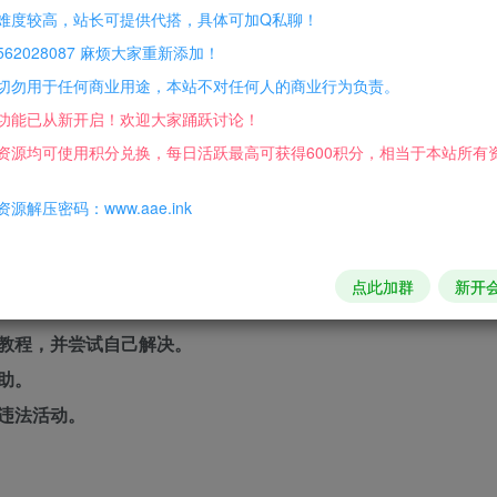
难度较高，站长可提供代搭，具体可加Q私聊！
62028087 麻烦大家重新添加！
切勿用于任何商业用途，本站不对任何人的商业行为负责。
功能已从新开启！欢迎大家踊跃讨论！
人任务5.开启宝箱功能
资源均可使用积分兑换，每日活跃最高可获得600积分，相当于本站所有
在本地测试 无BUG ，YII框架程序内自带
源解压密码：www.aae.ink
的 2.0版本的未测试 用户自行测试
包含搭建教程及游戏接口修改 邮箱接口修改等。
点此加群
新开
教程，并尝试自己解决。
助。
违法活动。