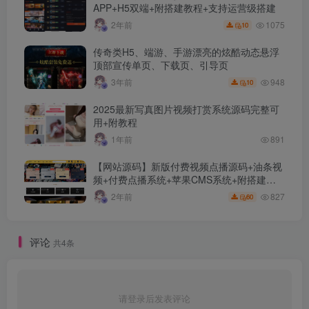
APP+H5双端+附搭建教程+支持运营级搭建
1075
2年前
10
传奇类H5、端游、手游漂亮的炫酷动态悬浮
顶部宣传单页、下载页、引导页
948
3年前
10
2025最新写真图片视频打赏系统源码完整可
用+附教程
1年前
891
【网站源码】新版付费视频点播源码+油条视
频+付费点播系统+苹果CMS系统+附搭建教
程+采集接口及规则介绍
827
2年前
60
评论
共4条
请登录后发表评论