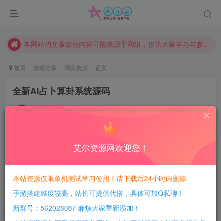
现在赞助会员享受专属折扣，详情点击此条公告。
请勿相信任何评论区广告！以免上当受骗！
本网站的文章部分内容可能来源于网络，仅供大家学习与参考，如有侵权，请联系站长QQ466107887进行删除处理。
首页
游戏分享
网页资源
正文
全新AI占卜算卦系统源码
豆豆呀
关注
1年前更新
4
471
158
艾尔资源网欢迎您！
每日活跃最高可获得600积分！所有资源可以使用
积分免费兑换！
本站资源仅限单机测试学习使用！请下载后24小时内删除
软件介绍：
手游搭建难度较高，站长可提供代搭，具体可加Q私聊！
一个 AI 聊天助手, 可以辅助解卦, 塔罗占卜, 八字命理
新群号：562028087 麻烦大家重新添加！