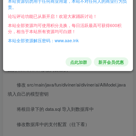
本站资源切勿用于任何商业用途，本站不对任何人的商业行为负
部署教程：
责。
论坛评论功能已从新开启！欢迎大家踊跃讨论！
请先安装 Java21,MySQL8 以及 Redis
本站全部资源均可使用积分兑换，每日活跃最高可获得600积
分，相当于本站所有资源均可白嫖！
修改 src/main/resources/application.yml 文件将数据库
本站全部资源解压密码：www.aae.ink
和 Redis 配置修改为自己的配置
修改 src/main/java/fun/diviner/ai/entity/Special.java 将里
点此加群
新开会员优惠
面的 authSecret 修改为自己的
修改 src/main/java/fun/diviner/ai/diviner/ai/AIModel.java
填入自己的模型密钥
将根目录下的 data.sql 导入到数据库中
修改数据库中的支付配置（往下看）