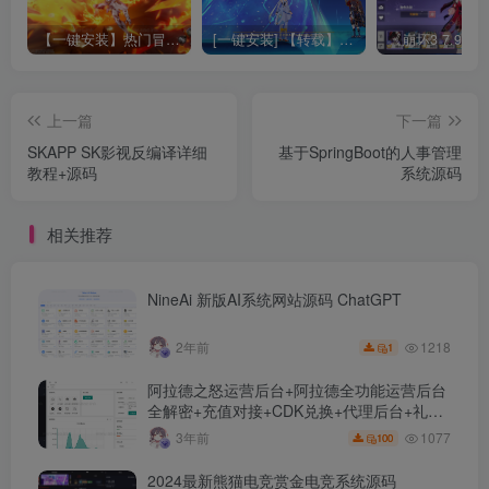
【一键安装】热门冒险策略类游戏崩坏：星穹铁道全新2.3版本一键端+一键代理+一键启动+免虚拟机
[一键安装] 【转载】原神3.4真端服务端+源码+配套客户端+详尽说明+GM工具+源码说明文件
上一篇
下一篇
SKAPP SK影视反编译详细
基于SpringBoot的人事管理
教程+源码
系统源码
相关推荐
NineAi 新版AI系统网站源码 ChatGPT
1218
2年前
1
阿拉德之怒运营后台+阿拉德全功能运营后台
全解密+充值对接+CDK兑换+代理后台+礼包
管理+商城管理
1077
3年前
100
2024最新熊猫电竞赏金电竞系统源码