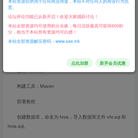
本站资源切勿用于任何商业用途，本站不对任何人的商业行为负
责。
套资源含有论文和PPT，需要的小伙伴拿去吧
论坛评论功能已从新开启！欢迎大家踊跃讨论！
所需环境
本站全部资源均可使用积分兑换，每日活跃最高可获得600积
分，相当于本站所有资源均可白嫖！
JDK：1.8 版本
本站全部资源解压密码：www.aae.ink
数据库：MySQL 8.0 版本
点此加群
新开会员优惠
缓存：Redis
构建工具：Maven
部署教程
创建数据库，命名为 hros，导入数据库文件 vhr.sql 和
hros.sql。