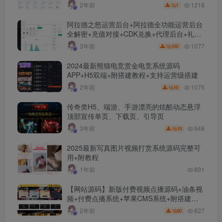
1218
2年前
1
阿拉德之怒运营后台+阿拉德全功能运营后台
全解密+充值对接+CDK兑换+代理后台+礼包
管理+商城管理
1077
3年前
100
2024最新熊猫电竞赏金电竞系统源码
APP+H5双端+附搭建教程+支持运营级搭建
1075
2年前
10
传奇类H5、端游、手游漂亮的炫酷动态悬浮
顶部宣传单页、下载页、引导页
948
3年前
10
2025最新写真图片视频打赏系统源码完整可
用+附教程
1年前
891
【网站源码】新版付费视频点播源码+油条视
频+付费点播系统+苹果CMS系统+附搭建教
程+采集接口及规则介绍
827
2年前
60