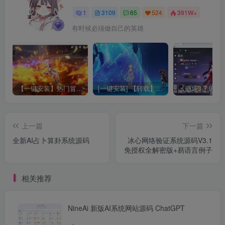
1
3109
65
524
391W+
有时候必须做自己的英雄
【一键安装】热门冒险策略类游戏崩坏：星穹铁道全新2.3版本一键端+一键代理+一键启动+免虚拟机
[一键安装] 【转载】原神3.4真端服务端+源码+配套客户端+详尽说明+GM工具+源码说明文件
上一篇
下一篇
全新AI占卜算卦系统源码
冰心网络验证系统源码V3.1
免授权全解密版+易语言例子
相关推荐
NineAi 新版AI系统网站源码 ChatGPT