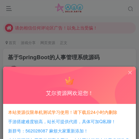
本站一律禁止以任何方式发布或转载任何违法的相关信息，访客发现请向站长举报
现在赞助会员享受专属折扣，详情点击此条公告。
请勿相信任何评论区广告！以免上当受骗！
本网站的文章部分内容可能来源于网络，仅供大家学习与参考，如有侵权，请联系站长QQ466107887进行删除处理。
首页
游戏分享
网页资源
正文
基于SpringBoot的人事管理系统源码
豆豆呀
关注
1年前更新
1
351
65
艾尔资源网欢迎您！
每日活跃最高可获得600积分！所有资源可以使用
积分免费兑换！
本站资源仅限单机测试学习使用！请下载后24小时内删除
软件介绍：
手游搭建难度较高，站长可提供代搭，具体可加Q私聊！
基于SpringBoot的人事管理系统源码 含论文+PPT，一
新群号：562028087 麻烦大家重新添加！
套基于SpringBoot的人事管理系统，准确来说包含了Vue，本