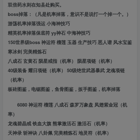
双倍药水则在知县处购买。
boss掉落：（凡是机率掉落，意识不是说打一个掉一个。）
游荡机率掉落强运 小海神技巧
精英机率掉落保底符 yy神石 中海神技巧
150世界级boss 神运符 榴莲 玉器 生产技巧 恶人谱 风水宝鉴
寒冰剑 完美精炼石
八成石 玄黄石 陨星戒指（机率） 陨星项链（机率）
40级装备 耀日项链（机率） 50级绝世武器暴武 龙魂项链
（机率）
板砖图鉴，电锯图鉴，鱼骨图鉴，扳手图鉴，机率掉落
6080 神运符 榴莲 八成石 森罗万象盘 凤翅紫金冠（机
率）
龙魂碧晶戒 铁血大旗 熊掌激活石 激活石（机率）
天神录 斩神诀 八卦佩 完美精炼石 地灵符（机率）