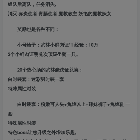
组队后离队，任务消失。
消灭 赤炎使者 青藤使者 魔教教主 妖艳的魔教妖女
奖励也是各种不同：
小号给予：武林小鲜肉证*1 经验：10万
2个小鲜肉证明兑次顶级坐骑一只。
20个热心肠的武林豪侠证兑换：
白时装套：迷彩男时装一套
特殊属性时装
白时装套：粉嫩可人头+兔娘以上+辣妹裤子+兔娘鞋 一
套
特殊属性时装
特色boss让您升级之外增加乐趣。