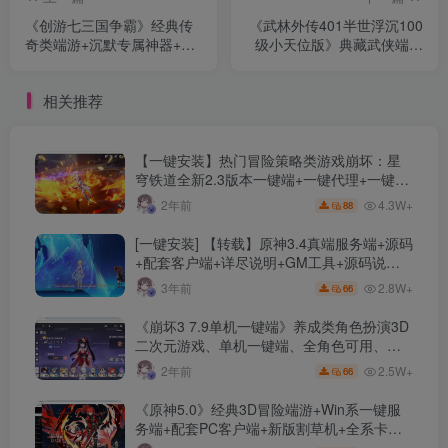
《创游七三国争霸》经典传
《武林外传401半世浮沉100
奇类端游+沉默专属神器+三
级小天位版》典藏武侠端游
职业+四流派+天命系统+三
服务端+Linux手工服务端+网
大陆+翎风引擎+单机登陆器
页注册+GM工具+PC客户端
相关推荐
+详细搭建教程
【一键安装】热门冒险策略类游戏崩坏：星
穹铁道全新2.3版本一键端+一键代理+一键启
动+免虚拟机
4.3W+
2年前
88
[一键安装] 【转载】原神3.4真端服务端+源码
+配套客户端+详尽说明+GM工具+源码说明
文件
2.8W+
3年前
66
《崩坏3 7.9单机一键端》养成类角色扮演3D
二次元游戏、单机一键端、全角色可用、无
限资源、附带保姆级安装教程
2.5W+
2年前
66
《原神5.0》经典3D冒险端游+Win系一键服
务端+配套PC客户端+新版割草机+全系卡池
文件