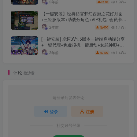
1.9W+
2年前
66
【一键安装】经典仿官梦幻西游之花好月圆
+三经脉版本+助战分角色+VIP礼包+会员卡
+剧情活动+视频搭建及其他修改资料
1.4W+
2年前
600
[一键安装] 崩坏3V1.5版本一键端启动端分享
+一键代理+免虚拟机一键启动+女武神ID+详
细指令+极简一键修改
1.4W+
3年前
100
评论
抢沙发
请登录后发表评论
登录
注册
社交账号登录