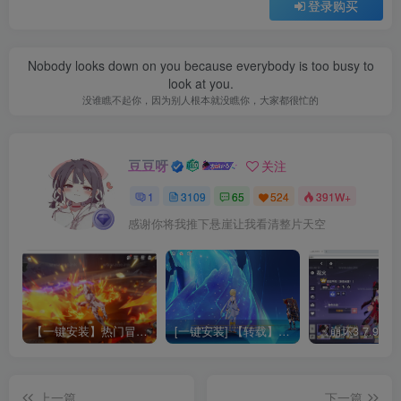
登录购买
Nobody looks down on you because everybody is too busy to
look at you.
没谁瞧不起你，因为别人根本就没瞧你，大家都很忙的
豆豆呀
关注
1
3109
65
524
391W+
感谢你将我推下悬崖让我看清整片天空
【一键安装】热门冒险策略类游戏崩坏：星穹铁道全新2.3版本一键端+一键代理+一键启动+免虚拟机
[一键安装] 【转载】原神3.4真端服务端+源码+配套客户端+详尽说明+GM工具+源码说明文件
上一篇
下一篇