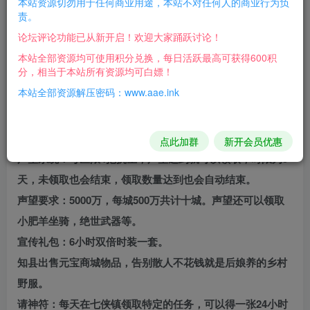
本站资源切勿用于任何商业用途，本站不对任何人的商业行为负
复古柔情版本：（完美401）
责。
论坛评论功能已从新开启！欢迎大家踊跃讨论！
天位：强天位，满级100，无大药。
本站全部资源均可使用积分兑换，每日活跃最高可获得600积
分，相当于本站所有资源均可白嫖！
顶级：抗城圣武，获得方式顶城5000万声望。防圣可以
本站全部资源解压密码：www.aae.ink
合成也有boss只掉掉落，多种方式获取。
新手上线赠送： 枣红马，请神符。
点此加群
新开会员优惠
声望系统：每区限4把抗圣，声望达到就可以领取，时限为5
天，未领取也会结束，领取数量达到也会自动结束。
声望要求：5000万，每城500万共计十城。声望还可以领取
小肥羊坐骑，绝世武器等。
宣传礼包：6小时双倍时装一套。
知县出售元宝商城物品，告别散人不花钱就是后娘养的乡村
野服。
请神符：每天在七侠镇领取特定的任务，可以得一张24小时