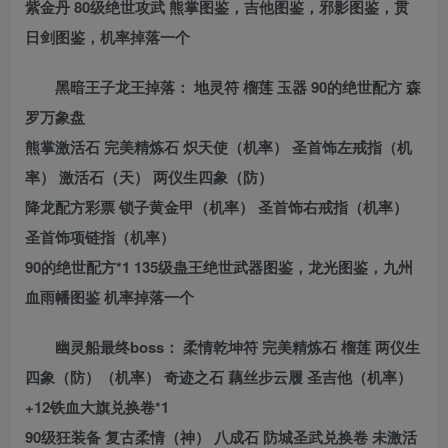
紫金丹 80级绝世攻武 熊掌图鉴，吉他图鉴，邪影图鉴，贯
日剑图鉴，机率掉落一个
黑暗王子龙王掉落： 地灵符 榴莲 玉器 90的绝世配方 森
罗万象盘
熊掌激活石 完美精炼石 炽天使（机率） 圣首饰左戒指（机
率） 激活石（天） 两仪生四象（防）
降龙配方彩票 锁子黄金甲（机率） 圣首饰右戒指（机率）
圣首饰项链指（机率）
90的绝世配方*1 135级蛊王绝世武器图鉴，龙光图鉴，九州
血雨幡图鉴 机率掉落一个
幽灵船最终boss： 柔情乾坤符 完美精炼石 榴莲 两仪生
四象（防）（机率） 奇迹之石 藕丝步云履 圣吉他（机率）
+12铁血大旗兑换卷*1
90级狂装备 复古柔情（神） 八成石 防城圣武兑换卷 未激活