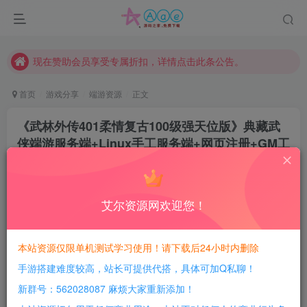
本站一律禁止以任何方式发布或转载任何违法的相关信息，访客发现请向站长举报
现在赞助会员享受专属折扣，详情点击此条公告。
请勿相信任何评论区广告！以免上当受骗！
本网站的文章部分内容可能来源于网络，仅供大家学习与参考，如有侵权，请联系站长QQ466107887进行删除处理。
首页
游戏分享
端游资源
正文
《武林外传401柔情复古100级强天位版》典藏武
侠端游服务端+Linux手工服务端+网页注册+GM工
具+PC客户端+详细搭建教程
豆豆呀
关注
10个月前更新
艾尔资源网欢迎您！
0
526
143
每日活跃最高可获得600积分！所有资源可以使用
本站资源仅限单机测试学习使用！请下载后24小时内删除
积分免费兑换！
手游搭建难度较高，站长可提供代搭，具体可加Q私聊！
游戏介绍：
新群号：562028087 麻烦大家重新添加！